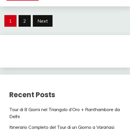
Posts
1
2
Next
pagination
Recent Posts
Tour di 8 Giorni nel Triangolo d’Oro + Ranthambore da
Delhi
Itinerario Completo del Tour di un Giorno a Varanasi