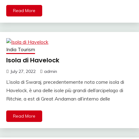
NOLEGGIO DI AUTO
Read More
CON CONDUCENTE I
INDIA, VIAGGI INDIA,
VIAGGIO IN INDIA
CON GUIDA, INDIA
India Tourism
TRAGITTI, AGENZIA
Isola di Havelock
VIAGGI IN INDIA,
July 27, 2022
admin
AGENZIA VIAGGI IN
L’isola di Swaraj, precedentemente nota come isola di
Havelock, è una delle isole più grandi dell’arcipelago di
NORD INDIA,
Ritchie, a est di Great Andaman all’interno delle
AGENZIA VIAGGI IN
RAJASTHAN,AGENZI
Read More
SPECIALISTA