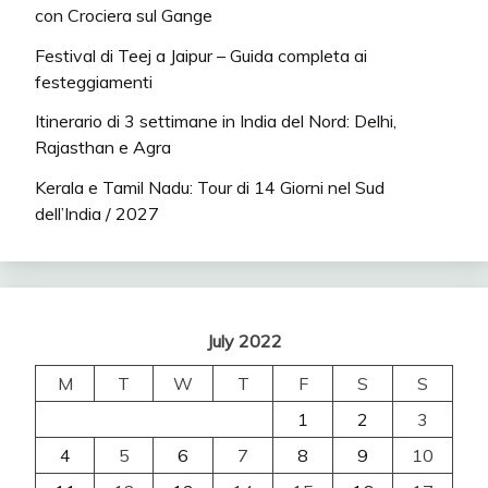
con Crociera sul Gange
Festival di Teej a Jaipur – Guida completa ai
festeggiamenti
Itinerario di 3 settimane in India del Nord: Delhi,
Rajasthan e Agra
Kerala e Tamil Nadu: Tour di 14 Giorni nel Sud
dell’India / 2027
July 2022
M
T
W
T
F
S
S
1
2
3
4
5
6
7
8
9
10