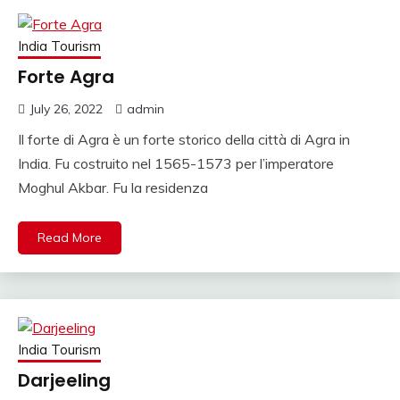
VIAGGIO INDIA,
NOLEGGIO
India Tourism
MACCHINA
Forte Agra
RAJASTHAN,
July 26, 2022
admin
VIAGGIO ALLE INDE,
Il forte di Agra è un forte storico della città di Agra in
PALACE ON WHEELS,
India. Fu costruito nel 1565-1573 per l’imperatore
AGENZIA AND
Moghul Akbar. Fu la residenza
VIAGGIO INDIA AND
Read More
ITALIA AND INDIA,
AGENZIA VIAGGIO
SULL INDIA, AGENZIA
SPECIALISTA
India Tourism
VIAGGIO INDIA,
Darjeeling