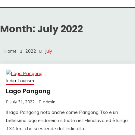
Mahendra Travel
MAHENDRA VIAGGI |
VIAGGIO IN INDIA,
Month:
July 2022
VIAGGIO INDIA, AUT
CON AUTISTA IN
INDIA, VIAGGI SU
Home
2022
July
MISURA IN INDIA,
INDIA
India Tourism
VIAGGIO,VIAGGIO IN
Lago Pangong
NORD INDIA, VIAGGI
July 31, 2022
admin
IN SUD INDIA
Il lago Pangong noto anche come Pangong Tso è un
VIAGGIO IN NORD,
bellissimo lago endoreico situato nell’Himalaya ed è lungo
VIAGGIO IN SUD,
134 km, che si estende dall’India alla