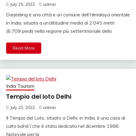
VIAGGIO AGENZIA
July 25, 2022
admin
INDIA, RAJASTHAN
Darjeeling è una città e un comune dell’Himalaya orientale
in India, situata a un’altitudine media di 2.045 metri
VIAGGIO, TOUR
(6.709 piedi) nella regione più settentrionale dello
OPERATOR ITALIANO
IN INDIA.
Read More
India Tourism
Tempio del loto Delhi
July 23, 2022
admin
Il Tempio del Loto, situato a Delhi, in India, è una casa di
culto baháʼí che è stata dedicata nel dicembre 1986.
Notevole per la