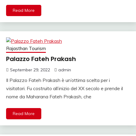
NOLEGGIO DI AUTO
Read More
CON CONDUCENTE I
INDIA, VIAGGI INDIA,
VIAGGIO IN INDIA
CON GUIDA, INDIA
Rajasthan Tourism
TRAGITTI, AGENZIA
Palazzo Fateh Prakash
VIAGGI IN INDIA,
September 29, 2022
admin
AGENZIA VIAGGI IN
Il Palazzo Fateh Prakash è un’ottima scelta per i
visitatori. Fu costruito all’inizio del XX secolo e prende il
NORD INDIA,
nome da Maharana Fateh Prakash, che
AGENZIA VIAGGI IN
RAJASTHAN,AGENZI
Read More
SPECIALISTA