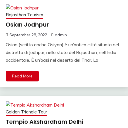
VIAGGIO INDIA,
NOLEGGIO
Rajasthan Tourism
MACCHINA
Osian Jodhpur
RAJASTHAN,
September 28, 2022
admin
VIAGGIO ALLE INDE,
Osian (scritto anche Osiyan) è un’antica città situata nel
PALACE ON WHEELS,
distretto di Jodhpur, nello stato del Rajasthan, nell’India
AGENZIA AND
occidentale. È un’oasi nel deserto del Thar. La
VIAGGIO INDIA AND
Read More
ITALIA AND INDIA,
AGENZIA VIAGGIO
SULL INDIA, AGENZIA
SPECIALISTA
Golden Triangle Tour
VIAGGIO INDIA,
Tempio Akshardham Delhi