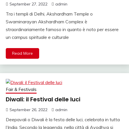
VIAGGIO AGENZIA
September 27, 2022
admin
INDIA, RAJASTHAN
Tra i templi di Delhi, Akshardham Temple o
Swaminarayan Akshardham Complex è
VIAGGIO, TOUR
straordinariamente famoso in quanto è noto per essere
OPERATOR ITALIANO
un campus spirituale e culturale
IN INDIA.
Read More
Fair & Festivals
Diwali: il Festival delle luci
September 26, 2022
admin
Deepavali o Diwali è la festa delle luci, celebrata in tutta
l’India. Secondo la leggenda, nella città di Ayodhya si