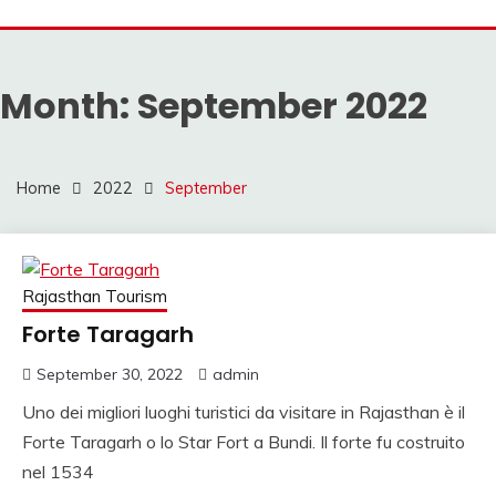
Mahendra Travel
MAHENDRA VIAGGI |
VIAGGIO IN INDIA,
Month:
September 2022
VIAGGIO INDIA, AUT
CON AUTISTA IN
INDIA, VIAGGI SU
Home
2022
September
MISURA IN INDIA,
INDIA
Rajasthan Tourism
VIAGGIO,VIAGGIO IN
Forte Taragarh
NORD INDIA, VIAGGI
September 30, 2022
admin
IN SUD INDIA
Uno dei migliori luoghi turistici da visitare in Rajasthan è il
VIAGGIO IN NORD,
Forte Taragarh o lo Star Fort a Bundi. Il forte fu costruito
VIAGGIO IN SUD,
nel 1534