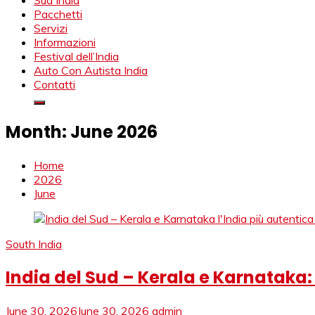
Viaggio India, Viaggio Agenzia India, Rajasthan Viaggio, Tour Op
Sud India
Pacchetti
Servizi
Informazioni
Festival dell’India
Auto Con Autista India
Contatti
Month:
June 2026
Home
2026
June
South India
India del Sud – Kerala e Karnataka: l
June 30, 2026
June 30, 2026
admin