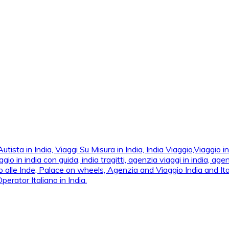
ta in India, Viaggi Su Misura in India, India Viaggio,Viaggio in N
n india con guida, india tragitti, agenzia viaggi in india, agenzia
 alle Inde, Palace on wheels, Agenzia and Viaggio India and Ital