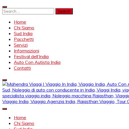
Skip
to
Search
content
for:
Home
Chi Siamo
Sud India
Pacchetti
Servizi
Informazioni
Festival dell’India
Auto Con Autista India
Contatti
Mahendra Viaggi | Viaggio In India, Viaggio India, Auto Con Autis
Mahendra Travel
Noleggio di auto con conducente in India, Viaggi India, viaggio i
Home
specialista viaggio india, Noleggio macchina Rajasthan, Viaggio
Chi Siamo