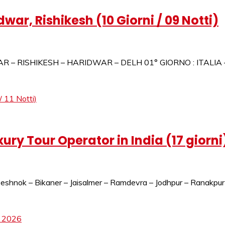
ar, Rishikesh (10 Giorni / 09 Notti)
IDWAR – RISHIKESH – HARIDWAR – DELH 01° GIORNO : ITALIA – D
xury Tour Operator in India (17 giorni
 Deshnok – Bikaner – Jaisalmer – Ramdevra – Jodhpur – Ranakpur