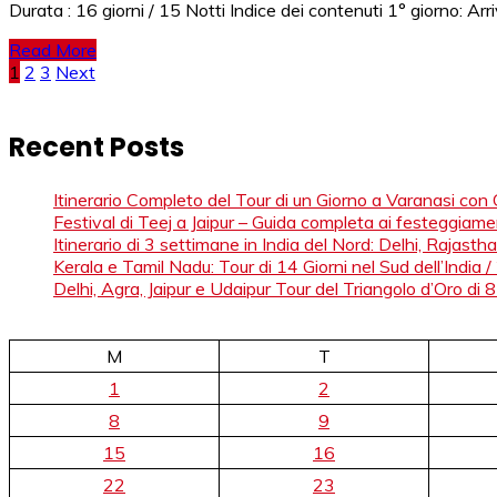
Durata : 16 giorni / 15 Notti Indice dei contenuti 1° giorno: Arr
Read More
Posts
1
2
3
Next
pagination
Recent Posts
Itinerario Completo del Tour di un Giorno a Varanasi con
Festival di Teej a Jaipur – Guida completa ai festeggiame
Itinerario di 3 settimane in India del Nord: Delhi, Rajasth
Kerala e Tamil Nadu: Tour di 14 Giorni nel Sud dell’India 
Delhi, Agra, Jaipur e Udaipur Tour del Triangolo d’Oro di 8
M
T
1
2
8
9
15
16
22
23