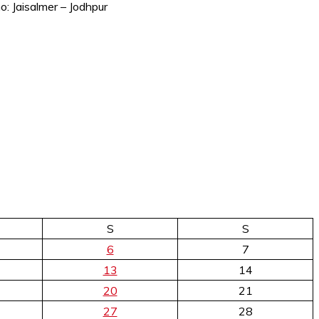
no: Jaisalmer – Jodhpur
S
S
6
7
13
14
20
21
27
28