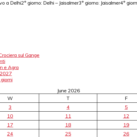
ivo a Delhi2° giorno: Delhi – Jaisalmer3° giorno: Jaisalmer4° gior
 Crociera sul Gange
nti
an e Agra
/ 2027
 giorni
June 2026
W
T
F
3
4
5
10
11
12
17
18
19
24
25
26