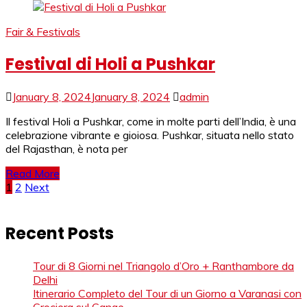
Fair & Festivals
Festival di Holi a Pushkar
January 8, 2024
January 8, 2024
admin
Il festival Holi a Pushkar, come in molte parti dell’India, è una
celebrazione vibrante e gioiosa. Pushkar, situata nello stato
del Rajasthan, è nota per
Read More
Posts
1
2
Next
pagination
Recent Posts
Tour di 8 Giorni nel Triangolo d’Oro + Ranthambore da
Delhi
Itinerario Completo del Tour di un Giorno a Varanasi con
Crociera sul Gange