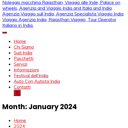
Mahendra Viaggi | Viaggio In India, Viaggio India, Auto Con
Mahendra Travel
Autista in India, Viaggi Su Misura in India, India Viaggio,Viaggio
Home
in Nord India, Viaggio in Sud India Viaggio in Nord, Viaggio in
Chi Siamo
Sud, Noleggio di auto con conducente in India, Viaggi India,
Sud India
viaggio in india con guida, india tragitti, agenzia viaggi in india,
Pacchetti
agenzia viaggi in nord india, agenzia viaggi in
Servizi
Rajasthan,agenzia specialista viaggio india, Noleggio
Informazioni
macchina Rajasthan, Viaggio alle Inde, Palace on wheels,
Festival dell’India
Agenzia and Viaggio India and Italia and India, Agenzia
Auto Con Autista India
Viaggio sull India, Agenzia Specialista Viaggio India, Viaggio
Contatti
Agenzia India, Rajasthan Viaggio, Tour Operator Italiano in
India.
Month:
January 2024
Home
2024