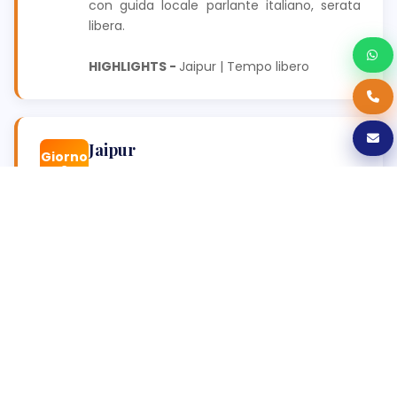
con guida locale parlante italiano, serata
libera.
HIGHLIGHTS -
Jaipur | Tempo libero
Jaipur
Giorno
9
City tour di Jaipur con guida locale parlante
italiano.
HIGHLIGHTS -
Jaipur | Amber Fort | City
Palace | Jantar Mantar
Jaipur - Fatehpur Sikri - Agra (6 h -
Giorno
soste escluse)
10
Trasferimento in pulmino privato a Agra e