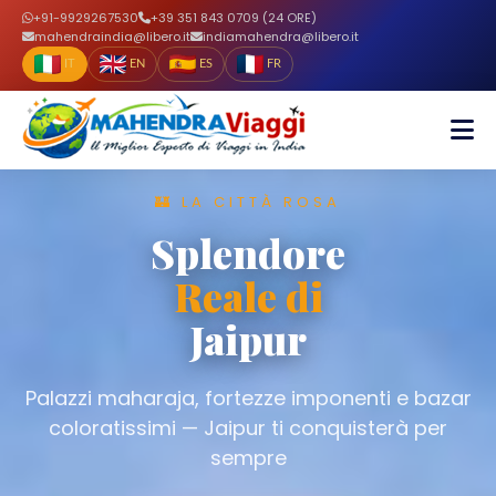
+91-9929267530
+39 351 843 0709 (24 ORE)
mahendraindia@libero.it
indiamahendra@libero.it
IT
EN
ES
FR
🏰 LA CITTÀ ROSA
Splendore
Reale di
Jaipur
Palazzi maharaja, fortezze imponenti e bazar
coloratissimi — Jaipur ti conquisterà per
sempre