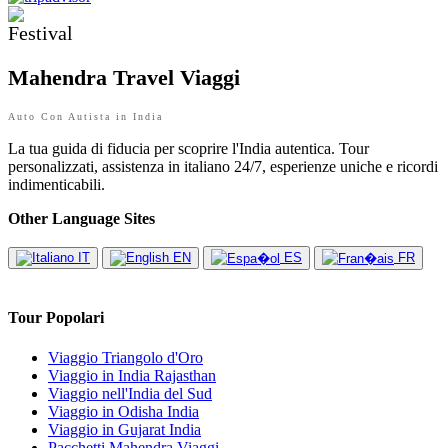
Mahendra Travel Viaggi
Auto Con Autista in India
La tua guida di fiducia per scoprire l'India autentica. Tour
personalizzati, assistenza in italiano 24/7, esperienze uniche e ricordi
indimenticabili.
Other Language Sites
IT
EN
ES
FR
Tour Popolari
Viaggio Triangolo d'Oro
Viaggio in India Rajasthan
Viaggio nell'India del Sud
Viaggio in Odisha India
Viaggio in Gujarat India
Pacchetti Mahendra Viaggi