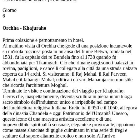
Giorno
6
Orchha - Khajuraho
Prima colazione e pernottamento in hotel.
Al mattino visita di Orchha che gode di una posizione incantevole
su un'isola rocciosa posta in un'ansa del fiume Betwa, fondata nel
1531, fu la capitale dei re Bundela fino al 1738 quando fu
abbandonata per Tikamgarh. Ciò che rimane oggi sono i palazzi in
rovina, padiglioni, e cancelli collegata alla città da una strada rialzata
coperta da 14 archi. Si visiteranno: il Raj Mahal, il Rai Parveen
Mahal e il Jahangir Mahal, edificati da vari Maharaja con uno stile
che ricorda l'architettura Moghul.
Terminate le visite e continuazione del viaggio per Khajuraho,
L'eros che, inaspettatamente, diventa scultura in pietra in un luogo
sacro simbolo dell'induismo: unico e irripetibile nel campo
dell'architettura religiosa Indiana. Erette tra il 950 e il 1050, all'epoca
della dinastia Chandela e oggi Patrimonio dell'Umanità Unesco,
queste icone di una maestria artistica eccellente e di una
imprevedibile spiritualità sensuale, elegante e provocante, appaiono
come masse slanciate di guglie culminanti in una serie di fregi e
sculture dal sapore altamente erotico e non solo.All'arrivo