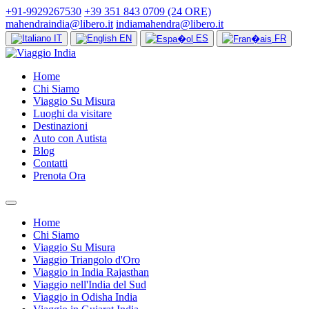
+91-9929267530
+39 351 843 0709 (24 ORE)
mahendraindia@libero.it
indiamahendra@libero.it
IT
EN
ES
FR
Home
Chi Siamo
Viaggio Su Misura
Luoghi da visitare
Destinazioni
Auto con Autista
Blog
Contatti
Prenota Ora
Home
Chi Siamo
Viaggio Su Misura
Viaggio Triangolo d'Oro
Viaggio in India Rajasthan
Viaggio nell'India del Sud
Viaggio in Odisha India