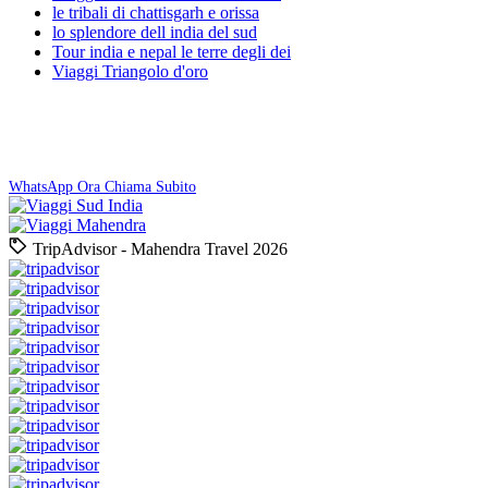
le tribali di chattisgarh e orissa
lo splendore dell india del sud
Tour india e nepal le terre degli dei
Viaggi Triangolo d'oro
Prenota Ora
Preventivo gratuito entro 24 ore. Nessun impegno!
WhatsApp Ora
Chiama Subito
TripAdvisor - Mahendra Travel 2026