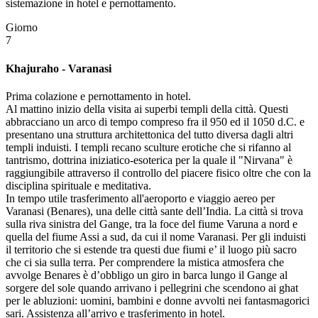
sistemazione in hotel e pernottamento.
Giorno
7
Khajuraho - Varanasi
Prima colazione e pernottamento in hotel.
Al mattino inizio della visita ai superbi templi della città. Questi
abbracciano un arco di tempo compreso fra il 950 ed il 1050 d.C. e
presentano una struttura architettonica del tutto diversa dagli altri
templi induisti. I templi recano sculture erotiche che si rifanno al
tantrismo, dottrina iniziatico-esoterica per la quale il "Nirvana" è
raggiungibile attraverso il controllo del piacere fisico oltre che con la
disciplina spirituale e meditativa.
In tempo utile trasferimento all'aeroporto e viaggio aereo per
Varanasi (Benares), una delle città sante dell’India. La città si trova
sulla riva sinistra del Gange, tra la foce del fiume Varuna a nord e
quella del fiume Assi a sud, da cui il nome Varanasi. Per gli induisti
il territorio che si estende tra questi due fiumi e’ il luogo più sacro
che ci sia sulla terra. Per comprendere la mistica atmosfera che
avvolge Benares è d’obbligo un giro in barca lungo il Gange al
sorgere del sole quando arrivano i pellegrini che scendono ai ghat
per le abluzioni: uomini, bambini e donne avvolti nei fantasmagorici
sari. Assistenza all’arrivo e trasferimento in hotel.