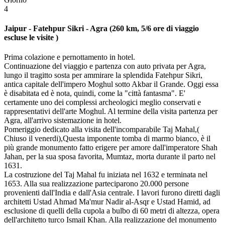
4
Jaipur - Fatehpur Sikri - Agra (260 km, 5/6 ore di viaggio
escluse le visite )
Prima colazione e pernottamento in hotel.
Continuazione del viaggio e partenza con auto privata per Agra,
lungo il tragitto sosta per ammirare la splendida Fatehpur Sikri,
antica capitale dell'impero Moghul sotto Akbar il Grande. Oggi essa
è disabitata ed è nota, quindi, come la "città fantasma". E'
certamente uno dei complessi archeologici meglio conservati e
rappresentativi dell'arte Moghul. Al termine della visita partenza per
Agra, all'arrivo sistemazione in hotel.
Pomeriggio dedicato alla visita dell'incomparabile Taj Mahal,(
Chiuso il venerdi),Questa imponente tomba di marmo bianco, è il
più grande monumento fatto erigere per amore dall'imperatore Shah
Jahan, per la sua sposa favorita, Mumtaz, morta durante il parto nel
1631.
La costruzione del Taj Mahal fu iniziata nel 1632 e terminata nel
1653. Alla sua realizzazione parteciparono 20.000 persone
provenienti dall'India e dall'Asia centrale. I lavori furono diretti dagli
architetti Ustad Ahmad Ma'mur Nadir al-Asqr e Ustad Hamid, ad
esclusione di quelli della cupola a bulbo di 60 metri di altezza, opera
dell'architetto turco Ismail Khan. Alla realizzazione del monumento