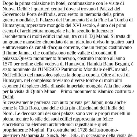
Dopo la prima colazione in hotel, continuazione con le visite di
Nuova Delhi : i quartieri centrali dove si trovano i Palazzi del
Governo; la Porta dell'India, arco eretto in memoria della prima
guerra mondiale, il Palazzo del Parlamento E alla Fine La Tomba di
Humanyun,imperatore mongolo del XVI secolo, è uno dei primi
esempi di architettura mongola e ha in seguito influenzato
l'architettura di molti edifici indiani, tra cui il Taj Mahal. Si tratta di
un grande mausoleo circondato da un giardino diviso in quattro parti
e attraversato da canali d'acqua corrente, che un tempo costituivano
il fiume Jamna, che confluiscono nelle vallate circondanti il
palazzo.Questo monumento funerario, costruito intorno all'anno
1570 per ordine della vedova di Humayun, Hamida Banu Begum, è
stato nominato dall'UNESCO Patrimonio Mondiale dell'Umanità.
Nell'edificio del mausoleo spicca la doppia cupola. Oltre ai resti di
Humayun, nel complesso troviamo diverse tombe di molti altri
esponenti di spicco della dinastia imperiale mongola.Alla fine sosta
per la visita di Qutub Minar – Primo monumento islamico costruito a
Delhi.
Sucessivamente partenza con auto privata per Jaipur, nota anche
come la Città Rosa, una delle città più affascinanti dell'India del
Nord. Le decorazioni dei suoi palazzi sono veri e propri merletti in
pietra, mentre lo stile dei suoi edifici rappresenta un felice
sincretismo tra elementi architettonici rajasthani e quelli
propriamente Moghul. Fu costruita nel 1728 dall'astronomo-
guerriero Maharaja Jai Singh. Nel 1883, in occasione della visita del