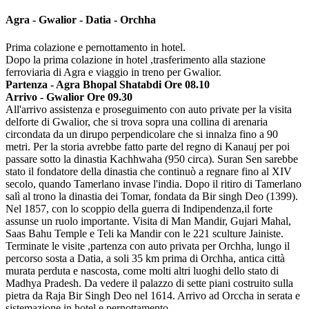
Agra - Gwalior - Datia - Orchha
Prima colazione e pernottamento in hotel.
Dopo la prima colazione in hotel ,trasferimento alla stazione
ferroviaria di Agra e viaggio in treno per Gwalior.
Partenza - Agra Bhopal Shatabdi Ore 08.10
Arrivo - Gwalior Ore 09.30
All'arrivo assistenza e proseguimento con auto private per la visita
delforte di Gwalior, che si trova sopra una collina di arenaria
circondata da un dirupo perpendicolare che si innalza fino a 90
metri. Per la storia avrebbe fatto parte del regno di Kanauj per poi
passare sotto la dinastia Kachhwaha (950 circa). Suran Sen sarebbe
stato il fondatore della dinastia che continuò a regnare fino al XIV
secolo, quando Tamerlano invase l'india. Dopo il ritiro di Tamerlano
salì al trono la dinastia dei Tomar, fondata da Bir singh Deo (1399).
Nel 1857, con lo scoppio della guerra di Indipendenza,il forte
assunse un ruolo importante. Visita di Man Mandir, Gujari Mahal,
Saas Bahu Temple e Teli ka Mandir con le 221 sculture Jainiste.
Terminate le visite ,partenza con auto privata per Orchha, lungo il
percorso sosta a Datia, a soli 35 km prima di Orchha, antica città
murata perduta e nascosta, come molti altri luoghi dello stato di
Madhya Pradesh. Da vedere il palazzo di sette piani costruito sulla
pietra da Raja Bir Singh Deo nel 1614. Arrivo ad Orccha in serata e
sistemazione in hotel e pernottamento.