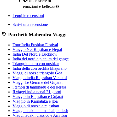
�Un crescere di
emozioni e bellezze�
Leggi le recensioni
Scrivi una recensione
Pacchetti Mahendra Viaggi
Tour India Pushkar Festival
Viaggio Nel Rajsthan e Nepal
India Del Nord e Lucknow
India del nord e pianura del gange
Triangolo d'oro con pushkar
India della con orchha khajuraho
Viaggi di nozze triangolo Goa
Viaggio india Rajasthan Varanasi
Viaggi Le Gemme del Gujarat
i templi di tamilnadu e del kerala
Il viaggi india nepal 21 giorni
Viaggio in Rajasthan e Gujarat
Viaggio in Karnataka e goa
Viaggio di nozze a rajasthan
Viaggi ladakh e himachal pradesh
Viaggi ladakh classico e Amritsar