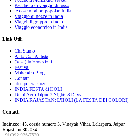
Pacchetto di viaggio di lusso
le cose migliori popolari india
Viaggio di nozze in India
Viaggi di gruppo in India
Viaggio economico in India
Link Utili
Chi Siamo
Auto Con Autista
(Visa) Informazioni
Festival
Mahendra Blog
Contatti
idee per vacanze
INDIA FESTA di HOLI
Delhi Agra Jaipur 7 Nights 8 Days
INDIA RAJASTAN: L'HOLI (LA FESTA DEI COLORI)
Contatti
Indirizzo: 45, corsia numero 3, Vinayak Vihar, Lalarpura, Jaipur,
Rajasthan 302034
+91(992)926-7530