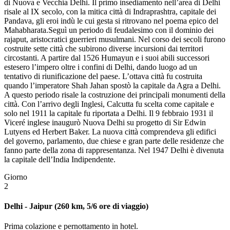
di Nuova e Vecchia Delhi. Il primo insediamento nell’area di Delhi
risale al IX secolo, con la mitica città di Indraprashtra, capitale dei
Pandava, gli eroi indù le cui gesta si ritrovano nel poema epico del
Mahabharata.Seguì un periodo di feudalesimo con il dominio dei
rajaput, aristocratici guerrieri musulmani. Nel corso dei secoli furono
costruite sette città che subirono diverse incursioni dai territori
circostanti. A partire dal 1526 Humayun e i suoi abili successori
estesero l’impero oltre i confini di Delhi, dando luogo ad un
tentativo di riunificazione del paese. L’ottava città fu costruita
quando l’imperatore Shah Jahan spostò la capitale da Agra a Delhi.
A questo periodo risale la costruzione dei principali monumenti della
città. Con l’arrivo degli Inglesi, Calcutta fu scelta come capitale e
solo nel 1911 la capitale fu riportata a Delhi. Il 9 febbraio 1931 il
Viceré inglese inaugurò Nuova Delhi su progetto di Sir Edwin
Lutyens ed Herbert Baker. La nuova città comprendeva gli edifici
del governo, parlamento, due chiese e gran parte delle residenze che
fanno parte della zona di rappresentanza. Nel 1947 Delhi è divenuta
la capitale dell’India Indipendente.
Giorno
2
Delhi - Jaipur (260 km, 5/6 ore di viaggio)
Prima colazione e pernottamento in hotel.