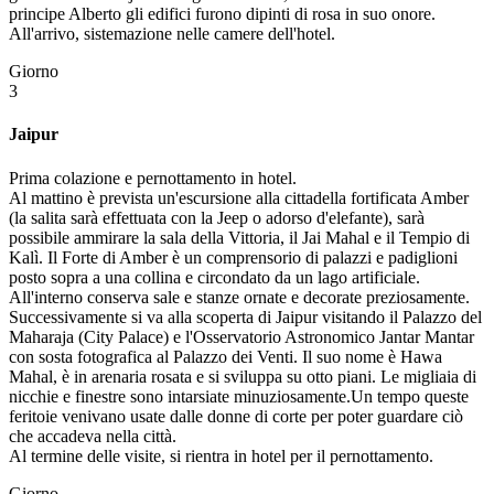
principe Alberto gli edifici furono dipinti di rosa in suo onore.
All'arrivo, sistemazione nelle camere dell'hotel.
Giorno
3
Jaipur
Prima colazione e pernottamento in hotel.
Al mattino è prevista un'escursione alla cittadella fortificata Amber
(la salita sarà effettuata con la Jeep o adorso d'elefante), sarà
possibile ammirare la sala della Vittoria, il Jai Mahal e il Tempio di
Kalì. Il Forte di Amber è un comprensorio di palazzi e padiglioni
posto sopra a una collina e circondato da un lago artificiale.
All'interno conserva sale e stanze ornate e decorate preziosamente.
Successivamente si va alla scoperta di Jaipur visitando il Palazzo del
Maharaja (City Palace) e l'Osservatorio Astronomico Jantar Mantar
con sosta fotografica al Palazzo dei Venti. Il suo nome è Hawa
Mahal, è in arenaria rosata e si sviluppa su otto piani. Le migliaia di
nicchie e finestre sono intarsiate minuziosamente.Un tempo queste
feritoie venivano usate dalle donne di corte per poter guardare ciò
che accadeva nella città.
Al termine delle visite, si rientra in hotel per il pernottamento.
Giorno