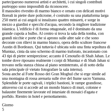
parteciparono numerosi artisti e architetti, i cui singoli contributi
purtroppo sono impossibili da riconoscere.
Il mausoleo rivestito di marmo bianco e ornato con delicati motivi
floreali in pietre dure policrome, è costruito su una piattaforma larga
250 metri ai cui angoli si innalzano quattro minareti, e sorge in
mezzo a giardini e specchi d'acqua, secondo la migliore tradizione
islamica. L'edificio è di forma ottagonale, ed è dominato da una
grande cupola a bulbo. Al centro si trova la sala della tomba, con
grandi nicchie e porte che si aprono sulle altre sale e che sono
decorate con rilievi in marmo bianco, opera dello scultore francese
Austin di Bordeaux. Qui tuttavia è ubicata solo una finta sepoltura di
Mumtaz, cinta da uno schermo di marmo traforato, incastonato con
43 tipi di pietre semipreziose; accanto il Cenotafio di Shah Jahan. Le
tombe dove riposano realmente i corpi di Mumtaz e di Shah Jahan si
trovano nella stanza chiusa al piano seminterrato, al di sotto della
sala principale (è vietato fotografare la sala interna).
Sosta anche al Forte Rosso dei Gran Moghul che si erge simile ad
una montagna di rossa arenaria sulle rive del fiume sacro Yamuna.
Splendide le porte ogivali, i triplici bastioni, le rampe grandiose,
attraverso cui si accede ad un mondo bianco di muri, colonne e
balaustre finemente lavorate ed intarsiate di mosaici d'agata e
porfido. Rientro in hotel e pernottamento.
Giorno
5