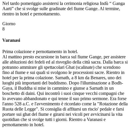
Nel tardo pomeriggio assistersi la cerimonia religiosa Indù “ Ganga
Aarti” che si svolge sulle gradinate del fiume Gange. Al termine,
rientro in hotel e pernottamento.
Giorno
8
Varanasi
Prima colazione e pernottamento in hotel.
Al mattino presto escursione in barca sul fiume Gange, per assistere
alle abluzioni dei fedeli ed al risveglio della città sacra. Dalla barca si
potranno ammirare gli spettacolari Ghat (scalinate) che scendono
fino al fiume e sui quali si svolgono le processioni sacre. Rientro in
hotel per la prima colazione. Sarnath, a 8 km da Benares, uno dei
luoghi più importanti del buddismo. Dopo l'illuminazione a Bodh-
Gaya, il Buddha si mise in cammino e giunse a Sarnath in un
boschetto di daini. Qui incontrò i suoi cinque vecchi compagni che
lo avevano abbandonato e qui tenne il suo primo sermone. Era forse
l'anno 528 a.C. e l'avvenimento è ricordato come la "Rotazione della
Ruota delle Legge". Si consiglia di affitarsi un riscio' pedale e farsi
portare sui ghat del fiume e girarsi nei vicoli per avvicinarsi la vita
quotidian che si svolge tutti i giorni. Rientro a Varanasi e
pernottamento in hotel.