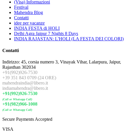
(Visa) Informazioni
Festival
Mahendra Blog
Contatti
idee per vacanze
INDIA FESTA di HOLI
Delhi Agra Jaipur 7 Nights 8 Days
INDIA RAJASTAN: L'HOLI (LA FESTA DEI COLORI)
Contatti
Indirizzo: 45, corsia numero 3, Vinayak Vihar, Lalarpura, Jaipur,
Rajasthan 302034
+91(992)926-7530
+39 351 843 0709 (24 ORE)
mahendraindia@libero.it
indiamahendra@libero.it
+91(992)926-7530
(Call or Whatsapp Call)
+91(982)966-1008
(Call or Whatsapp Call)
Secure Payments Accepted
VISA