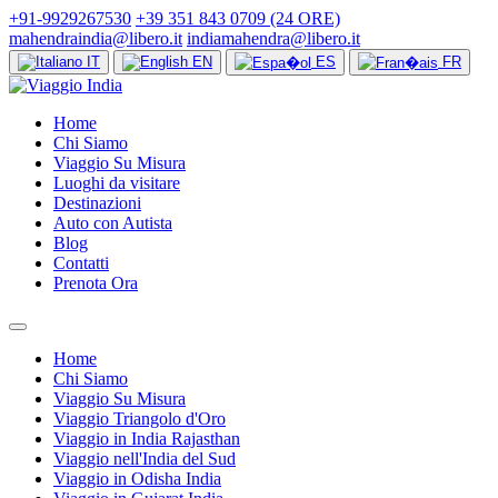
+91-9929267530
+39 351 843 0709 (24 ORE)
mahendraindia@libero.it
indiamahendra@libero.it
IT
EN
ES
FR
Home
Chi Siamo
Viaggio Su Misura
Luoghi da visitare
Destinazioni
Auto con Autista
Blog
Contatti
Prenota Ora
Home
Chi Siamo
Viaggio Su Misura
Viaggio Triangolo d'Oro
Viaggio in India Rajasthan
Viaggio nell'India del Sud
Viaggio in Odisha India