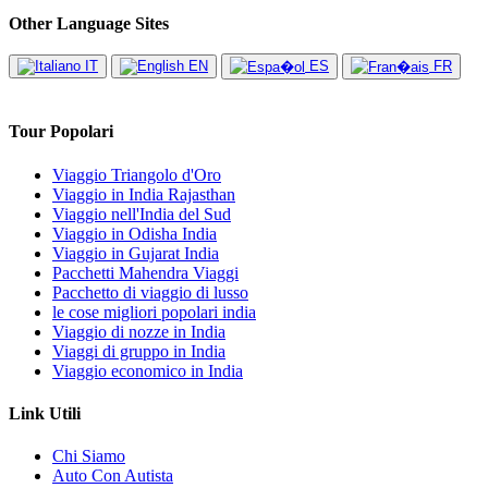
Other Language Sites
IT
EN
ES
FR
Tour Popolari
Viaggio Triangolo d'Oro
Viaggio in India Rajasthan
Viaggio nell'India del Sud
Viaggio in Odisha India
Viaggio in Gujarat India
Pacchetti Mahendra Viaggi
Pacchetto di viaggio di lusso
le cose migliori popolari india
Viaggio di nozze in India
Viaggi di gruppo in India
Viaggio economico in India
Link Utili
Chi Siamo
Auto Con Autista