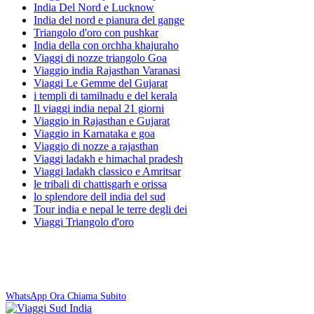
India Del Nord e Lucknow
India del nord e pianura del gange
Triangolo d'oro con pushkar
India della con orchha khajuraho
Viaggi di nozze triangolo Goa
Viaggio india Rajasthan Varanasi
Viaggi Le Gemme del Gujarat
i templi di tamilnadu e del kerala
Il viaggi india nepal 21 giorni
Viaggio in Rajasthan e Gujarat
Viaggio in Karnataka e goa
Viaggio di nozze a rajasthan
Viaggi ladakh e himachal pradesh
Viaggi ladakh classico e Amritsar
le tribali di chattisgarh e orissa
lo splendore dell india del sud
Tour india e nepal le terre degli dei
Viaggi Triangolo d'oro
Prenota Ora
Preventivo gratuito entro 24 ore. Nessun impegno!
WhatsApp Ora
Chiama Subito