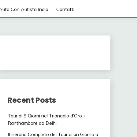
AGGIO INDIA, AUTO CON
 IN INDIA, INDIA
Auto Con Autista India
Contatti
N SUD INDIA VIAGGIO IN
TO CON CONDUCENTE IN
 GUIDA, INDIA TRAGITTI,
IN NORD INDIA, AGENZIA
ISTA VIAGGIO INDIA,
 ALLE INDE, PALACE ON
D ITALIA AND INDIA,
CIALISTA VIAGGIO INDIA,
Recent Posts
AGGIO, TOUR OPERATOR
Tour di 8 Giorni nel Triangolo d’Oro +
Ranthambore da Delhi
Itinerario Completo del Tour di un Giorno a