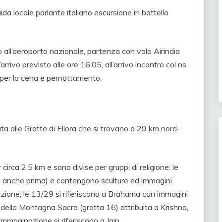
da locale parlante italiano escursione in battello
o all’aeroporto nazionale, partenza con volo Airindia
rivo previsto alle ore 16:05, all’arrivo incontro col ns.
 per la cena e pernottamento.
ta alle Grotte di Ellora che si trovano a 29 km nord-
circa 2.5 km e sono divise per gruppi di religione: le
ne anche prima) e contengono sculture ed immagini
nazione; le 13/29 si riferiscono a Brahama con immagini
a della Montagna Sacra (grotta 16) attribuita a Krishna,
mmaginazione si riferiscono a Jain.