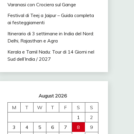
Varanasi con Crociera sul Gange
Festival di Teej a Jaipur – Guida completa
ai festeggiamenti
Itinerario di 3 settimane in India del Nord:
Delhi, Rajasthan e Agra
Kerala e Tamil Nadu: Tour di 14 Giorni nel
Sud dell’India / 2027
August 2026
M
T
W
T
F
S
S
1
2
3
4
5
6
7
8
9