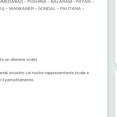
MEDABAD – POSHINA – BALARAM – PATAN –
HUJ – WANKANER – GONDAL – PALITANA –
to un ulteriore scalo).
anali, incontro col nostro rappresentante locale e
r il pernottamento.