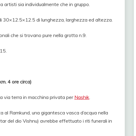
a artisti sia individualmente che in gruppo.
 di 30×12.5×12.5 di lunghezza, larghezza ed altezza.
nali che si trovano pure nella grotta n.9.
.15.
 4 ore circa)
a via terra in macchina privata per
Nashik
.
isita al Ramkund, una gigantesca vasca d’acqua nella
 del dio Vishnu) avrebbe effettuato i riti funerali in