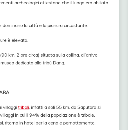
ritrovamenti archeologici attestano che il luogo era abitato
e dominano la città e la pianura circostante.
ture è elevata.
0 km. 2 ore circa) situata sulla collina, all’arrivo
l museo dedicato alla tribù Dang.
TARA
 villaggi
tribali
, infatti a soli 55 km. da Saputara si
illaggi in cui il 94% della popolazione è tribale,
i, ritorno in hotel per la cena e pernottamento.