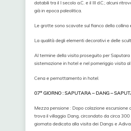
databili tra il I secolo a.C. e il III d.C.; alcuni 
già in epoca paleolitica.
Le grotte sono scavate sul fianco della collina 
La qualità degli elementi decorativi e delle scul
Al termine della visita proseguito per Saputara (9
sistemazione in hotel e nel pomeriggio visita a
Cena e pernottamento in hotel.
07° GIORNO : SAPUTARA – DANG – SAPU
Mezza pensione : Dopo colazione escursione ai
trova il villaggio Dang, circondato da circa 300 v
giornata dedicata alla visita dei Dangs e Adivas