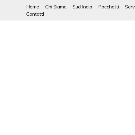
Skip
Home
Chi Siamo
Sud India
Pacchetti
Serv
to
Contatti
content
Mahendra Travel