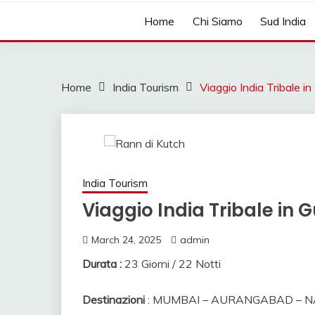
MAHENDRA VIAGGI 
AUTISTA IN
Home
Chi Siamo
Sud India
VIAGGIO,VIAGGIO I
NORD, VIAGGIO I
Home
India Tourism
Viaggio India Tribale in
INDIA, VIAGGI INDI
AGENZIA VIAGGI IN
VIAGGI IN RAJA
NOLEGGIO MACCHIN
India Tourism
WHEELS, AGENZI
Viaggio India Tribale in G
AGENZIA VIAGGIO S
March 24, 2025
admin
VIAGGIO AGENZIA
Durata :
23 Giorni / 22 Notti
Destinazioni
: MUMBAI – AURANGABAD – N