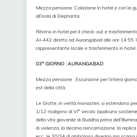
Mezza pensione :Colazione in hotel e con la gui
all’isola di Elephanta.
Ritorno in hotel per il check-out e trasferiment
AI-442 diretto ad Aurangabad alle ore 14:55, l’ar
rappresentante locale e trasferimento in hotel
03° GIORNO : AURANGABAD
Mezza pensione : Escursione per l’intera giorna
est della città.
Le Grotte, in verità monasteri, si estendono per 
1/12 risalgono al VI° secolo (qualcuno sostie
della vita giovanile di Buddha prima dell’Illumi
di violenza, la decima reincarnazione, la replic
ecc.; le 30/34 di ambizioso disegno ma scarsa i