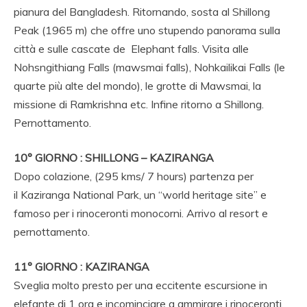
pianura del Bangladesh. Ritornando, sosta al Shillong
Peak (1965 m) che offre uno stupendo panorama sulla
città e sulle cascate de Elephant falls. Visita alle
Nohsngithiang Falls (mawsmai falls), Nohkailikai Falls (le
quarte più alte del mondo), le grotte di Mawsmai, la
missione di Ramkrishna etc. Infine ritorno a Shillong.
Pernottamento.
10° GIORNO : SHILLONG – KAZIRANGA
Dopo colazione, (295 kms/ 7 hours) partenza per
il Kaziranga National Park, un “world heritage site” e
famoso per i rinoceronti monocorni. Arrivo al resort e
pernottamento.
11° GIORNO : KAZIRANGA
Sveglia molto presto per una eccitente escursione in
elefante di 1 ora e incominciare a ammirare i rinoceronti,