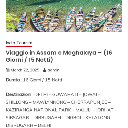
NORD INDIA, VIAGGI
IN SUD INDIA
VIAGGIO IN NORD,
VIAGGIO IN SUD,
NOLEGGIO DI AUTO
India Tourism
CON CONDUCENTE I
Viaggio in Assam e Meghalaya – (16
Giorni / 15 Notti)
INDIA, VIAGGI INDIA,
March 22, 2025
admin
VIAGGIO IN INDIA
Durata
: 16 Giorni / 15 Notti
CON GUIDA, INDIA
TRAGITTI, AGENZIA
Destinazioni
: DELHI – GUWAHATI – JOWAI –
VIAGGI IN INDIA,
SHILLONG – MAWLYNNONG – CHERRAPUNJEE –
KAZIRANGA NATIONAL PARK – MAJULI – JORHAT –
AGENZIA VIAGGI IN
SIBSAGAR – DIBRUGARH – DIGBOI – KETATONG –
NORD INDIA,
DIBRUGARH – DELHI