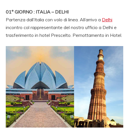
AGENZIA VIAGGI IN
01° GIORNO : ITALIA – DELHI
RAJASTHAN,AGENZI
Partenza dall’Italia con volo di linea. All’arrivo a
Delhi
SPECIALISTA
incontro col rappresentante del nostro ufficio a Delhi e
trasferimento in hotel Prescelto. Pernottamento in Hotel.
VIAGGIO INDIA,
NOLEGGIO
MACCHINA
RAJASTHAN,
VIAGGIO ALLE INDE,
PALACE ON WHEELS,
AGENZIA AND
VIAGGIO INDIA AND
ITALIA AND INDIA,