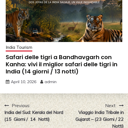
India Tourism
Safari delle tigri a Bandhavgarh con
Kanha: vivi il miglior safari delle tigri in
India (14 giorni / 13 notti)
April 10, 2026
admin
Post
Previous:
Next:
India del Sud: Kerala del Nord
Viaggio India Tribale in
navigation
(15 Giorni / 14 Notti)
Gujarat – (23 Giorni / 22
Notti)