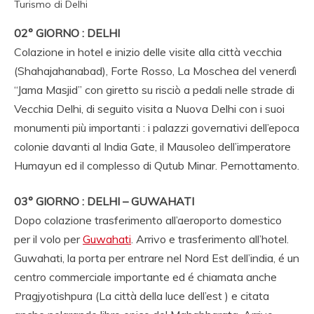
AGENZIA VIAGGIO
Turismo di Delhi
SULL INDIA, AGENZIA
02° GIORNO : DELHI
SPECIALISTA
Colazione in hotel e inizio delle visite alla città vecchia
(Shahajahanabad), Forte Rosso, La Moschea del venerdì
VIAGGIO INDIA,
“Jama Masjid” con giretto su risciò a pedali nelle strade di
VIAGGIO AGENZIA
Vecchia Delhi, di seguito visita a Nuova Delhi con i suoi
INDIA, RAJASTHAN
monumenti più importanti : i palazzi governativi dell’epoca
colonie davanti al India Gate, il Mausoleo dell’imperatore
VIAGGIO, TOUR
Humayun ed il complesso di Qutub Minar. Pernottamento.
OPERATOR ITALIANO
03° GIORNO : DELHI – GUWAHATI
IN INDIA.
Dopo colazione trasferimento all’aeroporto domestico
per il volo per
Guwahati
. Arrivo e trasferimento all’hotel.
Guwahati, la porta per entrare nel Nord Est dell’india, é un
centro commerciale importante ed é chiamata anche
Pragjyotishpura (La città della luce dell’est ) e citata