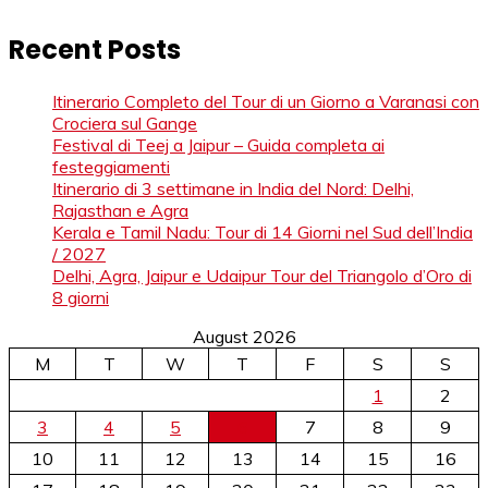
Recent Posts
Itinerario Completo del Tour di un Giorno a Varanasi con
Crociera sul Gange
Festival di Teej a Jaipur – Guida completa ai
festeggiamenti
Itinerario di 3 settimane in India del Nord: Delhi,
Rajasthan e Agra
Kerala e Tamil Nadu: Tour di 14 Giorni nel Sud dell’India
/ 2027
Delhi, Agra, Jaipur e Udaipur Tour del Triangolo d’Oro di
8 giorni
August 2026
M
T
W
T
F
S
S
1
2
3
4
5
6
7
8
9
10
11
12
13
14
15
16