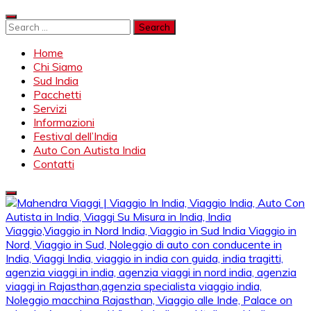
Skip
to
Search
content
for:
Home
Chi Siamo
Sud India
Pacchetti
Servizi
Informazioni
Festival dell’India
Auto Con Autista India
Contatti