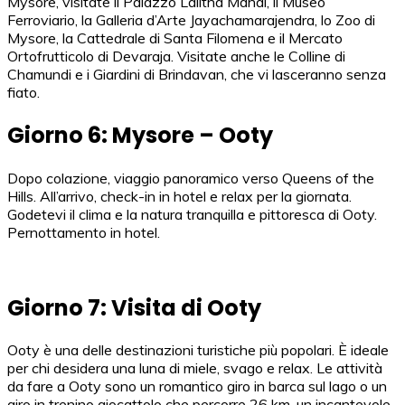
Mysore, visitate il Palazzo Lalitha Mahal, il Museo
Ferroviario, la Galleria d’Arte Jayachamarajendra, lo Zoo di
Mysore, la Cattedrale di Santa Filomena e il Mercato
Ortofrutticolo di Devaraja. Visitate anche le Colline di
Chamundi e i Giardini di Brindavan, che vi lasceranno senza
fiato.
Giorno 6: Mysore – Ooty
Dopo colazione, viaggio panoramico verso Queens of the
Hills. All’arrivo, check-in in hotel e relax per la giornata.
Godetevi il clima e la natura tranquilla e pittoresca di Ooty.
Pernottamento in hotel.
Giorno 7: Visita di Ooty
Ooty è una delle destinazioni turistiche più popolari. È ideale
per chi desidera una luna di miele, svago e relax. Le attività
da fare a Ooty sono un romantico giro in barca sul lago o un
giro in trenino giocattolo che percorre 26 km, un incantevole