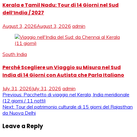
Kerala e Tamil Nadu: Tour di 14 Giorni nel Sud
dell’India / 2027
August 3, 2026
August 3, 2026
admin
South India
Perché Scegliere un Viaggio su Misura nel Sud
India di 14 Giorni con Autista che Parla Italiano
July 31, 2026
July 31, 2026
admin
Post
Previous:
Pacchetto di viaggio nel Kerala, India meridionale
(12 giorni / 11 notti)
navigation
Next:
Tour del patrimonio culturale di 15 giorni del Rajasthan
da Nuova Delhi
Leave a Reply