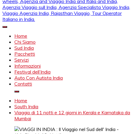
Mahendra Viaggi | Viaggio In India, Viaggio India, Auto Con
Mahendra Travel
Autista in India, Viaggi Su Misura in India, India Viaggio,Viaggio
Home
in Nord India, Viaggio in Sud India Viaggio in Nord, Viaggio in
Chi Siamo
Sud, Noleggio di auto con conducente in India, Viaggi India,
Sud India
viaggio in india con guida, india tragitti, agenzia viaggi in india,
Pacchetti
agenzia viaggi in nord india, agenzia viaggi in
Servizi
Rajasthan,agenzia specialista viaggio india, Noleggio
Informazioni
macchina Rajasthan, Viaggio alle Inde, Palace on wheels,
Festival dell’India
Agenzia and Viaggio India and Italia and India, Agenzia
Auto Con Autista India
Viaggio sull India, Agenzia Specialista Viaggio India, Viaggio
Contatti
Agenzia India, Rajasthan Viaggio, Tour Operator Italiano in
India.
Home
South India
Viaggio di 11 notti e 12 giorni in Kerala e Karnataka da
Mumbai