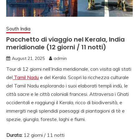
NORD INDIA, VIAGGI
IN SUD INDIA
VIAGGIO IN NORD,
South India
VIAGGIO IN SUD,
Pacchetto di viaggio nel Kerala, India
NOLEGGIO DI AUTO
meridionale (12 giorni / 11 notti)
CON CONDUCENTE I
August 21, 2025
admin
INDIA, VIAGGI INDIA,
Tour di 12 giorni nell’India meridionale, con visita agli stati
VIAGGIO IN INDIA
del
Tamil Nadu
e del Kerala. Scopri la ricchezza culturale
del Tamil Nadu esplorando i suoi elaborati templi indù, le
CON GUIDA, INDIA
città sacre e le città coloniali francesi. Attraversa i Ghati
TRAGITTI, AGENZIA
occidentali e raggiungi il Kerala, ricco di biodiversità, e
VIAGGI IN INDIA,
immergiti negli splendidi paesaggi di piantagioni di tè e
spezie, giungla, foreste, laghi e fiumi.
AGENZIA VIAGGI IN
NORD INDIA,
Durata:
12 giorni / 11 notti