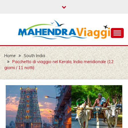
Skip
to
content
Mahendra Travel
MAHENDRA VIAGGI |
VIAGGIO IN INDIA,
Home
South India
Pacchetto di viaggio nel Kerala, India meridionale (12
VIAGGIO INDIA, AUT
giorni / 11 notti)
CON AUTISTA IN
INDIA, VIAGGI SU
MISURA IN INDIA,
INDIA
VIAGGIO,VIAGGIO IN