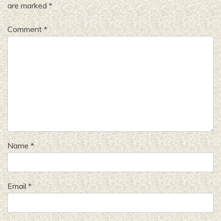
are marked
*
Comment
*
Name
*
Email
*