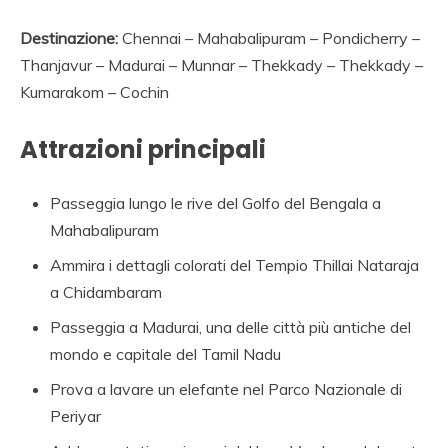
AGENZIA VIAGGI IN
Destinazione:
Chennai – Mahabalipuram – Pondicherry –
RAJASTHAN,AGENZI
Thanjavur – Madurai – Munnar – Thekkady – Thekkady –
SPECIALISTA
Kumarakom – Cochin
VIAGGIO INDIA,
Attrazioni principali
NOLEGGIO
MACCHINA
Passeggia lungo le rive del Golfo del Bengala a
Mahabalipuram
RAJASTHAN,
Ammira i dettagli colorati del Tempio Thillai Nataraja
VIAGGIO ALLE INDE,
a Chidambaram
PALACE ON WHEELS,
Passeggia a Madurai, una delle città più antiche del
AGENZIA AND
mondo e capitale del Tamil Nadu
VIAGGIO INDIA AND
Prova a lavare un elefante nel Parco Nazionale di
ITALIA AND INDIA,
Periyar