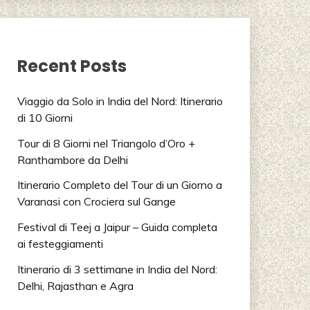
 ALLE INDE, PALACE ON
D ITALIA AND INDIA,
CIALISTA VIAGGIO INDIA,
Recent Posts
AGGIO, TOUR OPERATOR
Viaggio da Solo in India del Nord: Itinerario
di 10 Giorni
Tour di 8 Giorni nel Triangolo d’Oro +
Ranthambore da Delhi
Itinerario Completo del Tour di un Giorno a
Varanasi con Crociera sul Gange
Festival di Teej a Jaipur – Guida completa
ai festeggiamenti
Itinerario di 3 settimane in India del Nord:
Delhi, Rajasthan e Agra