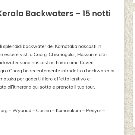
erala Backwaters – 15 notti
li splendidi backwater del Karnataka nascosti in
o essere visti a Coorg, Chikmagalur, Hassan e altri
backwater sono nascosti in fiumi come Kaveri,
gi a Coorg ha recentemente introdotto i backwater ai
ataka per goderti il ​​loro effetto lenitivo e
a all’itinerario qui sotto e prenota il tuo tour.
Coorg – Wyanad – Cochin – Kumarakom – Periyar –