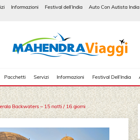
izi
Informazioni
Festival dell’India
Auto Con Autista India
| VIAGGIO IN INDIA, VI
 INDIA, VIAGGI SU MISURA
Pacchetti
Servizi
Informazioni
Festival Dell’India
N NORD INDIA, VIAGGIO I
N SUD, NOLEGGIO DI AU
rala Backwaters – 15 notti / 16 giorni
A, VIAGGIO IN INDIA CON
 INDIA, AGENZIA VIAGGI 
STHAN,AGENZIA SPECIAL