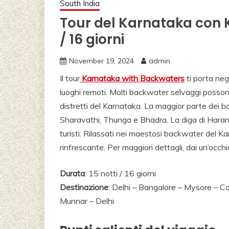
South India
Tour del Karnataka con K
/ 16 giorni
November 19, 2024
admin
Il tour
Karnataka with Backwaters
ti porta neg
luoghi remoti. Molti backwater selvaggi posson
distretti del Karnataka. La maggior parte dei 
Sharavathi, Thunga e Bhadra. La diga di Haran
turisti. Rilassati nei maestosi backwater del Karn
rinfrescante. Per maggiori dettagli, dai un’occhiat
Durata
: 15 notti / 16 giorni
Destinazione
: Delhi – Bangalore – Mysore – 
Munnar – Delhi