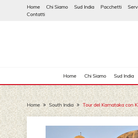
Skip
Home
Chi Siamo
Sud India
Pacchetti
Serv
to
Contatti
content
Mahendra Travel
MAHENDRA VIAGGI 
AUTISTA IN
Home
Chi Siamo
Sud India
VIAGGIO,VIAGGIO I
NORD, VIAGGIO I
Home
South India
Tour del Karnataka con Ke
INDIA, VIAGGI INDI
AGENZIA VIAGGI IN
VIAGGI IN RAJA