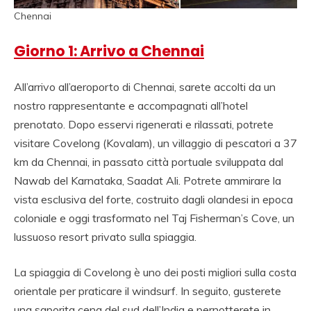
AGENZIA VIAGGIO
Chennai
SULL INDIA, AGENZIA
Giorno 1: Arrivo a Chennai
SPECIALISTA
VIAGGIO INDIA,
All’arrivo all’aeroporto di Chennai, sarete accolti da un
VIAGGIO AGENZIA
nostro rappresentante e accompagnati all’hotel
prenotato. Dopo esservi rigenerati e rilassati, potrete
INDIA, RAJASTHAN
visitare Covelong (Kovalam), un villaggio di pescatori a 37
VIAGGIO, TOUR
km da Chennai, in passato città portuale sviluppata dal
OPERATOR ITALIANO
Nawab del Karnataka, Saadat Ali. Potrete ammirare la
vista esclusiva del forte, costruito dagli olandesi in epoca
IN INDIA.
coloniale e oggi trasformato nel Taj Fisherman’s Cove, un
lussuoso resort privato sulla spiaggia.
La spiaggia di Covelong è uno dei posti migliori sulla costa
orientale per praticare il windsurf. In seguito, gusterete
una saporita cena del sud dell’India e pernotterete in