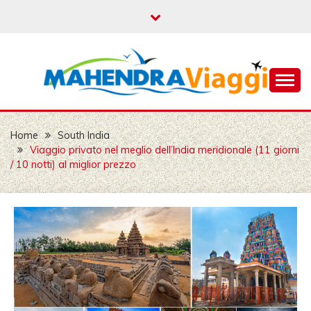
Skip
to
content
Mahendra Travel
MAHENDRA VIAGGI |
VIAGGIO IN INDIA,
Home
South India
Viaggio privato nel meglio dell’India meridionale (11 giorni
VIAGGIO INDIA, AUT
/ 10 notti) al miglior prezzo
CON AUTISTA IN
INDIA, VIAGGI SU
MISURA IN INDIA,
INDIA
VIAGGIO,VIAGGIO IN