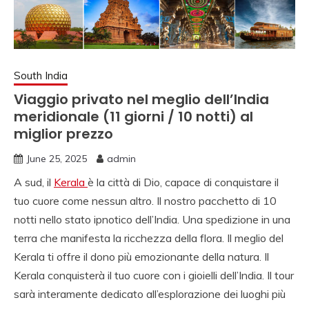
NORD INDIA, VIAGGI
IN SUD INDIA
VIAGGIO IN NORD,
VIAGGIO IN SUD,
South India
NOLEGGIO DI AUTO
Viaggio privato nel meglio dell’India
meridionale (11 giorni / 10 notti) al
CON CONDUCENTE I
miglior prezzo
INDIA, VIAGGI INDIA,
June 25, 2025
admin
VIAGGIO IN INDIA
A sud, il
Kerala
è la città di Dio, capace di conquistare il
CON GUIDA, INDIA
tuo cuore come nessun altro. Il nostro pacchetto di 10
notti nello stato ipnotico dell’India. Una spedizione in una
TRAGITTI, AGENZIA
terra che manifesta la ricchezza della flora. Il meglio del
VIAGGI IN INDIA,
Kerala ti offre il dono più emozionante della natura. Il
AGENZIA VIAGGI IN
Kerala conquisterà il tuo cuore con i gioielli dell’India. Il tour
sarà interamente dedicato all’esplorazione dei luoghi più
NORD INDIA,