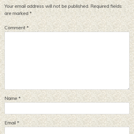
Your email address will not be published.
Required fields
are marked
*
Comment
*
Name
*
Email
*