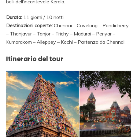
belli dell’incantevole Kerala.
AGENZIA VIAGGI IN
RAJASTHAN,AGENZI
Durata:
11 giorni / 10 notti
Destinazioni coperte:
Chennai – Covelong – Pondicherry
SPECIALISTA
– Thanjavur – Tanjor – Trichy – Madurai – Periyar –
VIAGGIO INDIA,
Kumarakom – Alleppey – Kochi – Partenza da Chennai
NOLEGGIO
Itinerario del tour
MACCHINA
RAJASTHAN,
VIAGGIO ALLE INDE,
PALACE ON WHEELS,
AGENZIA AND
VIAGGIO INDIA AND
ITALIA AND INDIA,