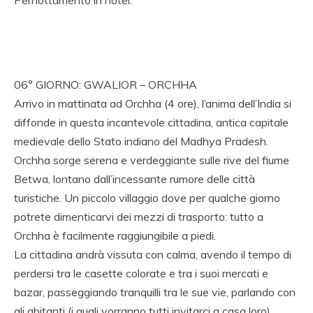
Pernottamento in hotel.
06° GIORNO: GWALIOR – ORCHHA
Arrivo in mattinata ad Orchha (4 ore), l’anima dell’India si
diffonde in questa incantevole cittadina, antica capitale
medievale dello Stato indiano del Madhya Pradesh.
Orchha sorge serena e verdeggiante sulle rive del fiume
Betwa, lontano dall’incessante rumore delle città
turistiche. Un piccolo villaggio dove per qualche giorno
potrete dimenticarvi dei mezzi di trasporto: tutto a
Orchha è facilmente raggiungibile a piedi.
La cittadina andrà vissuta con calma, avendo il tempo di
perdersi tra le casette colorate e tra i suoi mercati e
bazar, passeggiando tranquilli tra le sue vie, parlando con
gli abitanti (i quali vorranno tutti invitarci a casa loro).