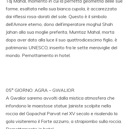
Taj Mahal, momento in cui la perfetta geometria delle sue
forme, esaltata nella sua bianca cupola, è accarezzata
dai riflessi rosa-dorati del sole. Questo è il simbolo
dell’Amore eterno, dono dell’imperatore moghul Shah
Jahan alla sua moglie preferita, Mumtaz Mahal, morta
dopo aver dato alla luce il suo quattrodicescimo figlio, è
patrimonio UNESCO, inserito fra le sette meraviglie del
mondo. Pernottamento in hotel.
05° GIORNO: AGRA – GWALIOR
A Gwalior saremo avvolti dalla mistica atmosfera che
infondono le maestose statue Jainiste scolpite nella
roccia del Gopachal Parvat nel XV secolo e risalendo la
gola visiteremo il Forte azzurro, a strapiombo sulla roccia.