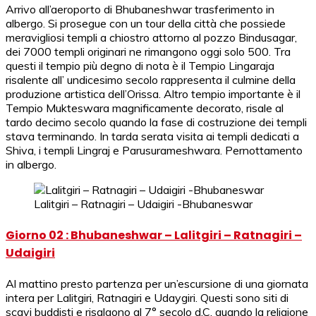
Arrivo all’aeroporto di Bhubaneshwar trasferimento in
albergo. Si prosegue con un tour della città che possiede
meravigliosi templi a chiostro attorno al pozzo Bindusagar,
dei 7000 templi originari ne rimangono oggi solo 500. Tra
questi il tempio più degno di nota è il Tempio Lingaraja
risalente all’ undicesimo secolo rappresenta il culmine della
produzione artistica dell’Orissa. Altro tempio importante è il
Tempio Mukteswara magnificamente decorato, risale al
tardo decimo secolo quando la fase di costruzione dei templi
stava terminando. In tarda serata visita ai templi dedicati a
Shiva, i templi Lingraj e Parusurameshwara. Pernottamento
in albergo.
Lalitgiri – Ratnagiri – Udaigiri -Bhubaneswar
Giorno 02 : Bhubaneshwar – Lalitgiri – Ratnagiri –
Udaigiri
Al mattino presto partenza per un’escursione di una giornata
intera per Lalitgiri, Ratnagiri e Udaygiri. Questi sono siti di
scavi buddisti e risalgono al 7° secolo d.C. quando la religione