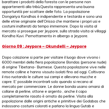
barattare i prodotti della foresta con le persone non
appartenenti alla tribù.Questa rappresenta una buona
opportunità per scattare delle foto. La popolazione
Dongariya Kondhas è indipendente e testarda e sono una
delle etnie originarie dell’Orissa che mantiene i propri usi e
costumi inalterati da tempo immemore. Dopo la visita al
mercato si prosegue per Jeypore, sulla strada visita ai villaggi
Kondha Kuvi. Pernottamento in albergo a Jeypore.
Giorno 09 : Jeypore – Okundelli – Jeypore
Dopo colazione si parte per visitare il luogo dove vivono i
6000 membri della fiera popolazione Bondas (persone nude)
di origine Tibetana- Burmese. Questa popolazione vive nelle
remote colline e hanno vissuto isolati fino ad oggi. Coltivano
il riso ruotando le culture sui campi e allevano mucche e
capre. E’ possibile incontrarli solo quando si recano al
mercato per commerciare. Le donne bonda usano ornarsi di
collane di perline, ottone e argento , anche il capo
completamente rasato è ornato da perline. Visita alla
popolazione dalle origini antiche e primitive dei Godabas che
indossano costumi colorati e parlano la lingua Gutab e