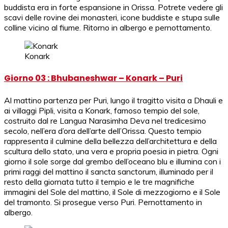
buddista era in forte espansione in Orissa. Potrete vedere gli
scavi delle rovine dei monasteri, icone buddiste e stupa sulle
colline vicino al fiume. Ritorno in albergo e pernottamento.
Konark
Giorno 03 : Bhubaneshwar – Konark – Puri
Al mattino partenza per Puri, lungo il tragitto visita a Dhauli e
ai villaggi Pipli, visita a Konark, famoso tempio del sole,
costruito dal re Langua Narasimha Deva nel tredicesimo
secolo, nell’era d’ora dell’arte dell’Orissa. Questo tempio
rappresenta il culmine della bellezza dell’architettura e della
scultura dello stato, una vera e propria poesia in pietra. Ogni
giorno il sole sorge dal grembo dell’oceano blu e illumina con i
primi raggi del mattino il sancta sanctorum, illuminado per il
resto della giornata tutto il tempio e le tre magnifiche
immagini del Sole del mattino, il Sole di mezzogiorno e il Sole
del tramonto. Si prosegue verso Puri. Pernottamento in
albergo.