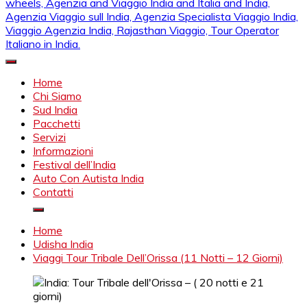
Mahendra Viaggi | Viaggio In India, Viaggio India, Auto Con
Mahendra Travel
Autista in India, Viaggi Su Misura in India, India Viaggio,Viaggio
Home
in Nord India, Viaggio in Sud India Viaggio in Nord, Viaggio in
Chi Siamo
Sud, Noleggio di auto con conducente in India, Viaggi India,
Sud India
viaggio in india con guida, india tragitti, agenzia viaggi in india,
Pacchetti
agenzia viaggi in nord india, agenzia viaggi in
Servizi
Rajasthan,agenzia specialista viaggio india, Noleggio
Informazioni
macchina Rajasthan, Viaggio alle Inde, Palace on wheels,
Festival dell’India
Agenzia and Viaggio India and Italia and India, Agenzia
Auto Con Autista India
Viaggio sull India, Agenzia Specialista Viaggio India, Viaggio
Contatti
Agenzia India, Rajasthan Viaggio, Tour Operator Italiano in
India.
Home
Udisha India
Viaggi Tour Tribale Dell’Orissa (11 Notti – 12 Giorni)