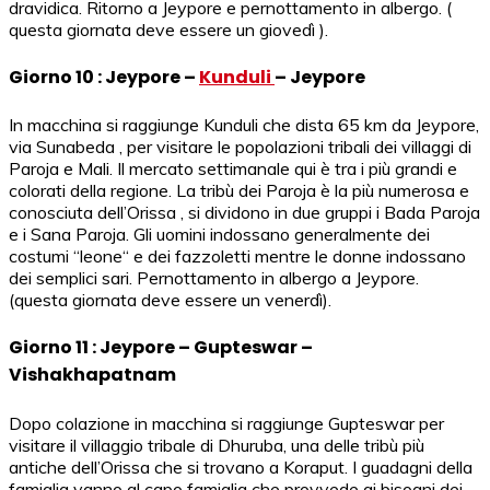
dravidica. Ritorno a Jeypore e pernottamento in albergo. (
questa giornata deve essere un giovedì ).
Giorno 10 : Jeypore –
Kunduli
– Jeypore
In macchina si raggiunge Kunduli che dista 65 km da Jeypore,
via Sunabeda , per visitare le popolazioni tribali dei villaggi di
Paroja e Mali. Il mercato settimanale qui è tra i più grandi e
colorati della regione. La tribù dei Paroja è la più numerosa e
conosciuta dell’Orissa , si dividono in due gruppi i Bada Paroja
e i Sana Paroja. Gli uomini indossano generalmente dei
costumi “leone“ e dei fazzoletti mentre le donne indossano
dei semplici sari. Pernottamento in albergo a Jeypore.
(questa giornata deve essere un venerdì).
Giorno 11 : Jeypore – Gupteswar –
Vishakhapatnam
Dopo colazione in macchina si raggiunge Gupteswar per
visitare il villaggio tribale di Dhuruba, una delle tribù più
antiche dell’Orissa che si trovano a Koraput. I guadagni della
famiglia vanno al capo famiglia che provvede ai bisogni dei