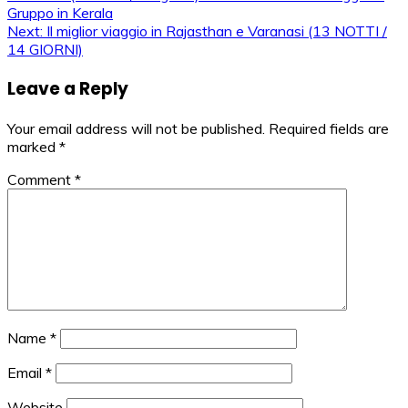
Post
Gruppo in Kerala
navigation
Next:
Il miglior viaggio in Rajasthan e Varanasi (13 NOTTI /
14 GIORNI)
Leave a Reply
Your email address will not be published.
Required fields are
marked
*
Comment
*
Name
*
Email
*
Website