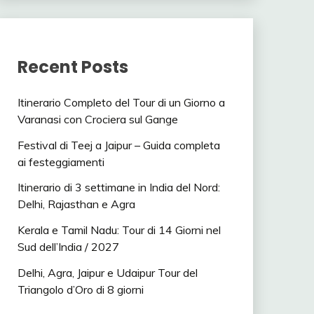
 ALLE INDE, PALACE ON
D ITALIA AND INDIA,
CIALISTA VIAGGIO INDIA,
Recent Posts
AGGIO, TOUR OPERATOR
Itinerario Completo del Tour di un Giorno a
Varanasi con Crociera sul Gange
Festival di Teej a Jaipur – Guida completa
ai festeggiamenti
Itinerario di 3 settimane in India del Nord:
Delhi, Rajasthan e Agra
Kerala e Tamil Nadu: Tour di 14 Giorni nel
Sud dell’India / 2027
Delhi, Agra, Jaipur e Udaipur Tour del
Triangolo d’Oro di 8 giorni