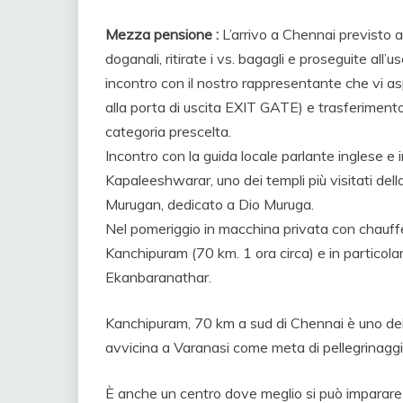
Mezza pensione :
L’arrivo a Chennai previsto al
doganali, ritirate i vs. bagagli e proseguite all’u
incontro con il nostro rappresentante che vi asp
alla porta di uscita EXIT GATE) e trasferimento
categoria prescelta.
Incontro con la guida locale parlante inglese e
Kapaleeshwarar, uno dei templi più visitati dell
Murugan, dedicato a Dio Muruga.
Nel pomeriggio in macchina privata con chauffe
Kanchipuram (70 km. 1 ora circa) e in particolar
Ekanbaranathar.
Kanchipuram, 70 km a sud di Chennai è uno dei pos
avvicina a Varanasi come meta di pellegrinaggio 
È anche un centro dove meglio si può imparare 