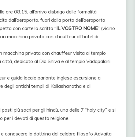
le ore 08:15, all’arrivo disbrigo delle formalità
scita dall’aeroporto, fuori dalla porta dell’aeroporto
etta con cartello scritto “
IL VOSTRO NOME
” (vicino
 in macchina privata con chauffeur all’hotel di
 in macchina privata con chauffeur visita al tempio
a città, dedicato al Dio Shiva e al tempio Vadapalani
ur e guida locale parlante inglese escursione a
e degli antichi templi di Kailashanatha e di
ti più sacri per gli hindù, una delle 7 “holy city” e si
per i devoti di questa religione.
e conoscere la dottrina del celebre filosofo Advaita