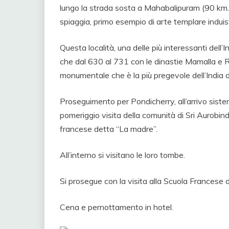
lungo la strada sosta a Mahabalipuram (90 km. 1,
spiaggia, primo esempio di arte templare induist
Questa località, una delle più interessanti dell’I
che dal 630 al 731 con le dinastie Mamalla e R
monumentale che è la più pregevole dell’India d
Proseguimento per Pondicherry, all’arrivo siste
pomeriggio visita della comunità di Sri Aurobi
francese detta “La madre”.
All’interno si visitano le loro tombe.
Si prosegue con la visita alla Scuola Francese 
Cena e pernottamento in hotel.