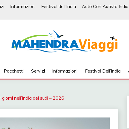
izi
Informazioni
Festival dell’India
Auto Con Autista India
| VIAGGIO IN INDIA, VI
 INDIA, VIAGGI SU MISURA
Pacchetti
Servizi
Informazioni
Festival Dell’India
N NORD INDIA, VIAGGIO I
N SUD, NOLEGGIO DI AU
giorni nell’India del sud! – 2026
A, VIAGGIO IN INDIA CON
 INDIA, AGENZIA VIAGGI 
STHAN,AGENZIA SPECIAL