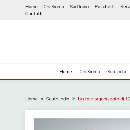
Skip
Home
Chi Siamo
Sud India
Pacchetti
Serv
to
Contatti
content
Mahendra Travel
MAHENDRA VIAGGI 
AUTISTA IN
Home
Chi Siamo
Sud India
VIAGGIO,VIAGGIO I
NORD, VIAGGIO I
Home
South India
Un tour organizzato di 12 
INDIA, VIAGGI INDI
AGENZIA VIAGGI IN
VIAGGI IN RAJA