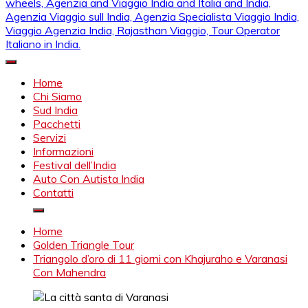
Mahendra Viaggi | Viaggio In India, Viaggio India, Auto Con
Mahendra Travel
Autista in India, Viaggi Su Misura in India, India Viaggio,Viaggio
Home
in Nord India, Viaggio in Sud India Viaggio in Nord, Viaggio in
Chi Siamo
Sud, Noleggio di auto con conducente in India, Viaggi India,
Sud India
viaggio in india con guida, india tragitti, agenzia viaggi in india,
Pacchetti
agenzia viaggi in nord india, agenzia viaggi in
Servizi
Rajasthan,agenzia specialista viaggio india, Noleggio
Informazioni
macchina Rajasthan, Viaggio alle Inde, Palace on wheels,
Festival dell’India
Agenzia and Viaggio India and Italia and India, Agenzia
Auto Con Autista India
Viaggio sull India, Agenzia Specialista Viaggio India, Viaggio
Contatti
Agenzia India, Rajasthan Viaggio, Tour Operator Italiano in
India.
Home
Golden Triangle Tour
Triangolo d’oro di 11 giorni con Khajuraho e Varanasi
Con Mahendra