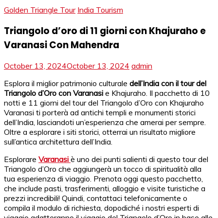
Golden Triangle Tour
India Tourism
Triangolo d’oro di 11 giorni con Khajuraho e
Varanasi Con Mahendra
October 13, 2024
October 13, 2024
admin
Esplora il miglior patrimonio culturale
dell’India con il tour del
Triangolo d’Oro con Varanasi
e Khajuraho. Il pacchetto di 10
notti e 11 giorni del tour del Triangolo d’Oro con Khajuraho
Varanasi ti porterà ad antichi templi e monumenti storici
dell’India, lasciandoti un’esperienza che amerai per sempre.
Oltre a esplorare i siti storici, otterrai un risultato migliore
sull’antica architettura dell’India.
Esplorare
Varanasi
è uno dei punti salienti di questo tour del
Triangolo d’Oro che aggiungerà un tocco di spiritualità alla
tua esperienza di viaggio. Prenota oggi questo pacchetto,
che include pasti, trasferimenti, alloggio e visite turistiche a
prezzi incredibili! Quindi, contattaci telefonicamente o
compila il modulo di richiesta, dopodiché i nostri esperti di
viaggio adatteranno il viaggio del Triangolo d’Oro in base alle