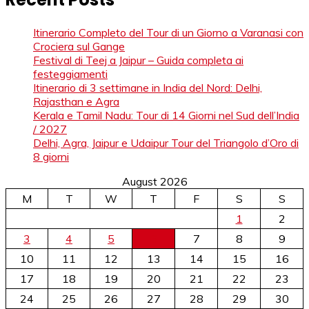
Itinerario Completo del Tour di un Giorno a Varanasi con
Crociera sul Gange
Festival di Teej a Jaipur – Guida completa ai
festeggiamenti
Itinerario di 3 settimane in India del Nord: Delhi,
Rajasthan e Agra
Kerala e Tamil Nadu: Tour di 14 Giorni nel Sud dell’India
/ 2027
Delhi, Agra, Jaipur e Udaipur Tour del Triangolo d’Oro di
8 giorni
August 2026
M
T
W
T
F
S
S
1
2
3
4
5
6
7
8
9
10
11
12
13
14
15
16
17
18
19
20
21
22
23
24
25
26
27
28
29
30