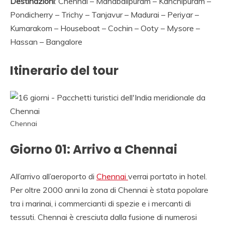
Destinazioni
: Chennai – Mahabalipuram – Kanchipuram –
NOLEGGIO DI AUTO
Pondicherry – Trichy – Tanjavur – Madurai – Periyar –
CON CONDUCENTE I
Kumarakom – Houseboat – Cochin – Ooty – Mysore –
INDIA, VIAGGI INDIA,
Hassan – Bangalore
VIAGGIO IN INDIA
Itinerario del tour
CON GUIDA, INDIA
TRAGITTI, AGENZIA
VIAGGI IN INDIA,
Chennai
AGENZIA VIAGGI IN
Giorno 01: Arrivo a Chennai
NORD INDIA,
AGENZIA VIAGGI IN
All’arrivo all’aeroporto di
Chennai
verrai portato in hotel.
RAJASTHAN,AGENZI
Per oltre 2000 anni la zona di Chennai è stata popolare
SPECIALISTA
tra i marinai, i commercianti di spezie e i mercanti di
tessuti. Chennai è cresciuta dalla fusione di numerosi