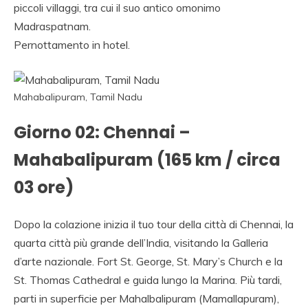
VIAGGIO INDIA,
piccoli villaggi, tra cui il suo antico omonimo
NOLEGGIO
Madraspatnam.
MACCHINA
Pernottamento in hotel.
RAJASTHAN,
VIAGGIO ALLE INDE,
Mahabalipuram, Tamil Nadu
PALACE ON WHEELS,
Giorno 02: Chennai –
AGENZIA AND
Mahabalipuram (165 km / circa
VIAGGIO INDIA AND
03 ore)
ITALIA AND INDIA,
AGENZIA VIAGGIO
Dopo la colazione inizia il tuo tour della città di Chennai, la
SULL INDIA, AGENZIA
quarta città più grande dell’India, visitando la Galleria
d’arte nazionale. Fort St. George, St. Mary’s Church e la
SPECIALISTA
St. Thomas Cathedral e guida lungo la Marina. Più tardi,
VIAGGIO INDIA,
parti in superficie per Mahalbalipuram (Mamallapuram),