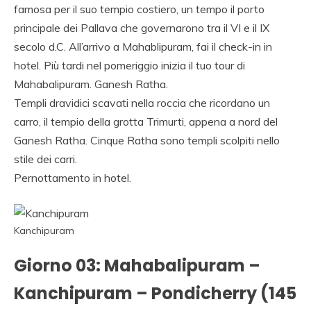
VIAGGIO AGENZIA
famosa per il suo tempio costiero, un tempo il porto
principale dei Pallava che governarono tra il VI e il IX
INDIA, RAJASTHAN
secolo d.C. All’arrivo a Mahablipuram, fai il check-in in
VIAGGIO, TOUR
hotel. Più tardi nel pomeriggio inizia il tuo tour di
OPERATOR ITALIANO
Mahabalipuram. Ganesh Ratha.
Templi dravidici scavati nella roccia che ricordano un
IN INDIA.
carro, il tempio della grotta Trimurti, appena a nord del
Ganesh Ratha. Cinque Ratha sono templi scolpiti nello
stile dei carri.
Pernottamento in hotel.
Kanchipuram
Giorno 03: Mahabalipuram –
Kanchipuram – Pondicherry (145