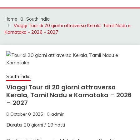
Mahendra Travel
MAHENDRA VIAGGI |
VIAGGIO IN INDIA,
Home
South India
Viaggi Tour di 20 giorni attraverso Kerala, Tamil Nadu e
VIAGGIO INDIA, AUT
Karnataka – 2026 – 2027
CON AUTISTA IN
INDIA, VIAGGI SU
MISURA IN INDIA,
INDIA
South India
VIAGGIO,VIAGGIO IN
Viaggi Tour di 20 giorni attraverso
Kerala, Tamil Nadu e Karnataka – 2026
NORD INDIA, VIAGGI
– 2027
IN SUD INDIA
October 8, 2025
admin
VIAGGIO IN NORD,
Durata
: 20 giorni / 19 notti
VIAGGIO IN SUD,