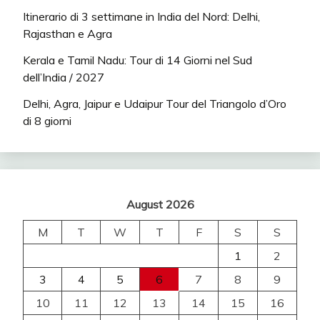
Itinerario di 3 settimane in India del Nord: Delhi,
Rajasthan e Agra
Kerala e Tamil Nadu: Tour di 14 Giorni nel Sud
dell’India / 2027
Delhi, Agra, Jaipur e Udaipur Tour del Triangolo d’Oro
di 8 giorni
August 2026
M
T
W
T
F
S
S
1
2
3
4
5
6
7
8
9
10
11
12
13
14
15
16