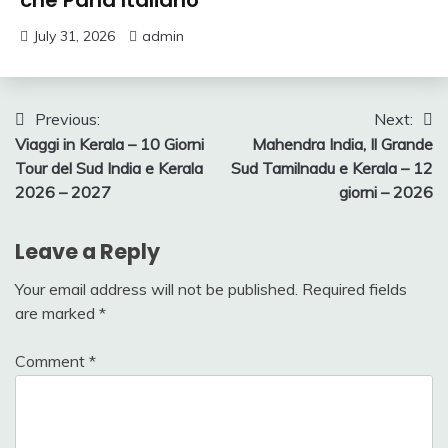
che Parla Italiano
July 31, 2026
admin
Post
Previous:
Next:
Viaggi in Kerala – 10 Giorni
Mahendra India, Il Grande
navigation
Tour del Sud India e Kerala
Sud Tamilnadu e Kerala – 12
2026 – 2027
giorni – 2026
Leave a Reply
Your email address will not be published.
Required fields
are marked
*
Comment
*