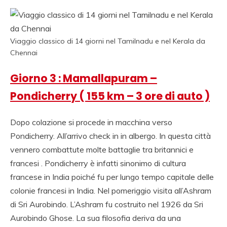
VIAGGIO AGENZIA
INDIA, RAJASTHAN
VIAGGIO, TOUR
Viaggio classico di 14 giorni nel Tamilnadu e nel Kerala da
Chennai
OPERATOR ITALIANO
Giorno 3 : Mamallapuram –
IN INDIA.
Pondicherry ( 155 km – 3 ore di auto )
Dopo colazione si procede in macchina verso
Pondicherry. All’arrivo check in in albergo. In questa città
vennero combattute molte battaglie tra britannici e
francesi . Pondicherry è infatti sinonimo di cultura
francese in India poiché fu per lungo tempo capitale delle
colonie francesi in India. Nel pomeriggio visita all’Ashram
di Sri Aurobindo. L’Ashram fu costruito nel 1926 da Sri
Aurobindo Ghose. La sua filosofia deriva da una