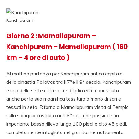
VIAGGIO INDIA,
NOLEGGIO
MACCHINA
Kanchipuram
RAJASTHAN,
Giorno 2 : Mamallapuram –
VIAGGIO ALLE INDE,
Kanchipuram – Mamallapuram ( 160
PALACE ON WHEELS,
km – 4 ore di auto )
AGENZIA AND
Al mattino partenza per Kanchipuram antica capitale
VIAGGIO INDIA AND
della dinastia Pallavas tra il 7°e il 9° secolo. Kanchipuram
ITALIA AND INDIA,
è una delle sette città sacre d’India ed è conosciuta
AGENZIA VIAGGIO
anche per la sua magnifica tessitura a mano di sari e
tessuti in seta. Ritorno a Mamallapuram visita al Tempio
SULL INDIA, AGENZIA
sulla spiaggia costruito nell’ 8° sec. che possiede un
SPECIALISTA
imponente basso rilievo lungo 100 piedi e alto 45 piedi,
VIAGGIO INDIA,
completamente intagliato nel granito. Pernottamento.