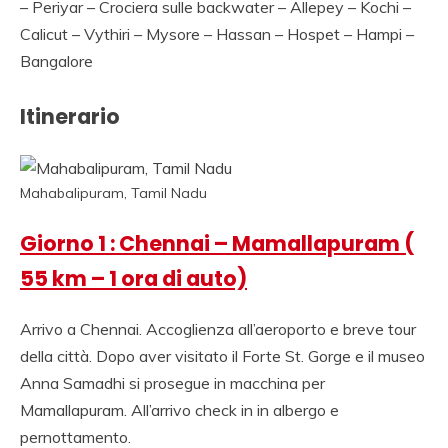
NOLEGGIO DI AUTO
– Periyar – Crociera sulle backwater – Allepey – Kochi –
Calicut – Vythiri – Mysore – Hassan – Hospet – Hampi –
CON CONDUCENTE I
Bangalore
INDIA, VIAGGI INDIA,
Itinerario
VIAGGIO IN INDIA
CON GUIDA, INDIA
TRAGITTI, AGENZIA
Mahabalipuram, Tamil Nadu
VIAGGI IN INDIA,
Giorno 1 : Chennai – Mamallapuram (
AGENZIA VIAGGI IN
55 km – 1 ora di auto)
NORD INDIA,
AGENZIA VIAGGI IN
Arrivo a Chennai. Accoglienza all’aeroporto e breve tour
della città. Dopo aver visitato il Forte St. Gorge e il museo
RAJASTHAN,AGENZI
Anna Samadhi si prosegue in macchina per
SPECIALISTA
Mamallapuram. All’arrivo check in in albergo e
pernottamento.