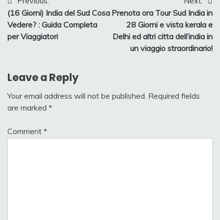
Post
Previous:
Next:
(16 Giorni) India del Sud Cosa
Prenota ora Tour Sud India in
navigation
Vedere? : Guida Completa
28 Giorni e vista kerala e
per Viaggiatori
Delhi ed altri citta dell’india in
un viaggio straordinario!
Leave a Reply
Your email address will not be published.
Required fields
are marked
*
Comment
*