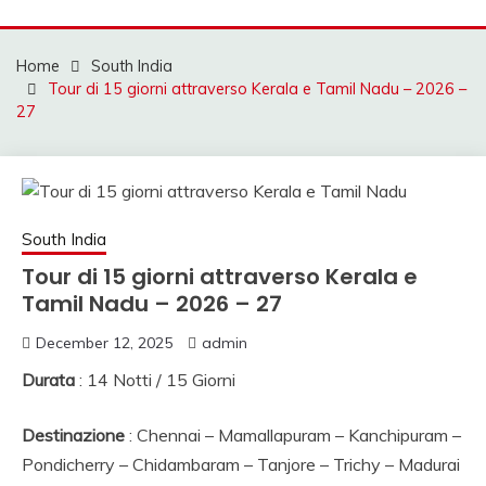
Mahendra Travel
MAHENDRA VIAGGI |
VIAGGIO IN INDIA,
Home
South India
Tour di 15 giorni attraverso Kerala e Tamil Nadu – 2026 –
VIAGGIO INDIA, AUT
27
CON AUTISTA IN
INDIA, VIAGGI SU
MISURA IN INDIA,
South India
INDIA
Tour di 15 giorni attraverso Kerala e
VIAGGIO,VIAGGIO IN
Tamil Nadu – 2026 – 27
NORD INDIA, VIAGGI
December 12, 2025
admin
IN SUD INDIA
Durata
: 14 Notti / 15 Giorni
VIAGGIO IN NORD,
Destinazione
: Chennai – Mamallapuram – Kanchipuram –
VIAGGIO IN SUD,
Pondicherry – Chidambaram – Tanjore – Trichy – Madurai