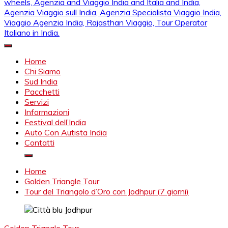
Mahendra Viaggi | Viaggio In India, Viaggio India, Auto Con
Mahendra Travel
Autista in India, Viaggi Su Misura in India, India Viaggio,Viaggio
Home
in Nord India, Viaggio in Sud India Viaggio in Nord, Viaggio in
Chi Siamo
Sud, Noleggio di auto con conducente in India, Viaggi India,
Sud India
viaggio in india con guida, india tragitti, agenzia viaggi in india,
Pacchetti
agenzia viaggi in nord india, agenzia viaggi in
Servizi
Rajasthan,agenzia specialista viaggio india, Noleggio
Informazioni
macchina Rajasthan, Viaggio alle Inde, Palace on wheels,
Festival dell’India
Agenzia and Viaggio India and Italia and India, Agenzia
Auto Con Autista India
Viaggio sull India, Agenzia Specialista Viaggio India, Viaggio
Contatti
Agenzia India, Rajasthan Viaggio, Tour Operator Italiano in
India.
Home
Golden Triangle Tour
Tour del Triangolo d’Oro con Jodhpur (7 giorni)