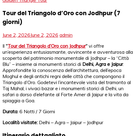
Golden Triangle Tour
Tour del Triangolo d’Oro con Jodhpur (7
giorni)
June 2, 2026
June 2, 2026
admin
Il
“
Tour del Triangolo d’Oro con Jodhpur
“
vi offre
un’esperienza entusiasmante, avvincente e avventurosa alla
scoperta del patrimonio monumentale di Jodhpur – la “Città
Blu” – insieme ai monumenti storici di
Delhi, Agra e Jaipur
.
Approfondite la conoscenza dell’architettura, dell’epoca
Moghul e degli antichi regni delle città che compongono il
Triangolo d’Oro. Godetevi l’incantevole vista del tramonto al
Taj Mahal, i vivaci bazar e i monumenti storici di Delhi, un
safari a dorso d’elefante al Forte Amer di Jaipur e la vita da
spiaggia a Goa.
Durata
: 6 Notti / 7 Giorni
Località visitate:
Delhi – Agra – Jaipur – Jodhpur
Itinerario dettagliato