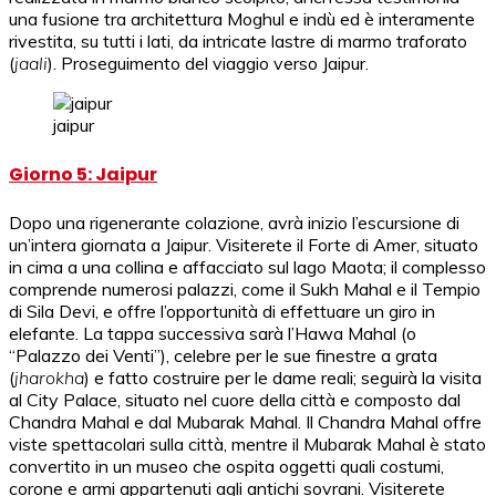
una fusione tra architettura Moghul e indù ed è interamente
rivestita, su tutti i lati, da intricate lastre di marmo traforato
(
jaali
). Proseguimento del viaggio verso Jaipur.
jaipur
Giorno 5: Jaipur
Dopo una rigenerante colazione, avrà inizio l’escursione di
un’intera giornata a Jaipur. Visiterete il Forte di Amer, situato
in cima a una collina e affacciato sul lago Maota; il complesso
comprende numerosi palazzi, come il Sukh Mahal e il Tempio
di Sila Devi, e offre l’opportunità di effettuare un giro in
elefante. La tappa successiva sarà l’Hawa Mahal (o
“Palazzo dei Venti”), celebre per le sue finestre a grata
(
jharokha
) e fatto costruire per le dame reali; seguirà la visita
al City Palace, situato nel cuore della città e composto dal
Chandra Mahal e dal Mubarak Mahal. Il Chandra Mahal offre
viste spettacolari sulla città, mentre il Mubarak Mahal è stato
convertito in un museo che ospita oggetti quali costumi,
corone e armi appartenuti agli antichi sovrani. Visiterete