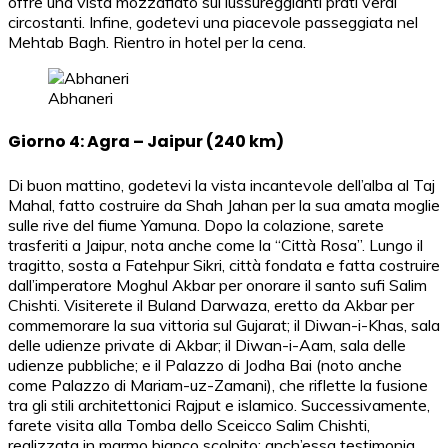
offre una vista mozzafiato sui lussureggianti prati verdi
circostanti. Infine, godetevi una piacevole passeggiata nel
Mehtab Bagh. Rientro in hotel per la cena.
Abhaneri
Giorno 4: Agra – Jaipur (240 km)
Di buon mattino, godetevi la vista incantevole dell’alba al Taj
Mahal, fatto costruire da Shah Jahan per la sua amata moglie
sulle rive del fiume Yamuna. Dopo la colazione, sarete
trasferiti a Jaipur, nota anche come la “Città Rosa”. Lungo il
tragitto, sosta a Fatehpur Sikri, città fondata e fatta costruire
dall’imperatore Moghul Akbar per onorare il santo sufi Salim
Chishti. Visiterete il Buland Darwaza, eretto da Akbar per
commemorare la sua vittoria sul Gujarat; il Diwan-i-Khas, sala
delle udienze private di Akbar; il Diwan-i-Aam, sala delle
udienze pubbliche; e il Palazzo di Jodha Bai (noto anche
come Palazzo di Mariam-uz-Zamani), che riflette la fusione
tra gli stili architettonici Rajput e islamico. Successivamente,
farete visita alla Tomba dello Sceicco Salim Chishti,
realizzata in marmo bianco scolpito; anch’essa testimonia