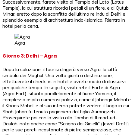
Successivamente, farete visita al Tempio del Loto (Lotus
Temple), la cui struttura ricorda i petali di un fiore, e al Qutub
Minar, eretto dopo la sconfitta dell’ultimo re indù di Delhi e
splendido esempio di architettura indo-islamica. Rientro in
hotel per la cena.
Agra
Giorno 3: Delhi – Agra
Dopo la colazione, il tour si dirigerà verso Agra, la città
simbolo dei Moghul. Una volta giunti a destinazione,
effettuerete il check-in in hotel e avrete modo di rilassarvi
per qualche tempo. In seguito, visiterete il Forte di Agra
(Agra Fort), situato parallelamente al fiume Yamuna; il
complesso ospita numerosi palazzi, come il Jahangir Mahal e
il Khaas Mahal, e al suo interno potrete vedere il luogo in cui
Shah Jahan fu tenuto prigioniero dal figlio Aurangzeb.
Proseguirete poi con la visita alla Tomba di Itimad-ud-
Daulah, nota anche come “Scrigno dei Gioielli” (Jewel Draft)
per le sue pareti incastonate di pietre semipreziose, che