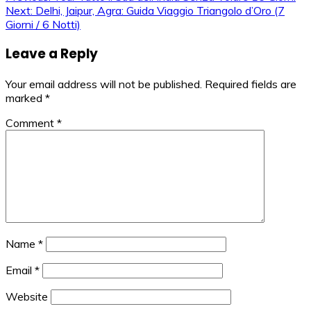
Post
Next:
Delhi, Jaipur, Agra: Guida Viaggio Triangolo d’Oro (7
navigation
Giorni / 6 Notti)
Leave a Reply
Your email address will not be published.
Required fields are
marked
*
Comment
*
Name
*
Email
*
Website