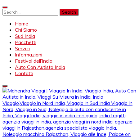
Skip
to
Search
content
for:
Home
Chi Siamo
Sud India
Pacchetti
Servizi
Informazioni
Festival dell’India
Auto Con Autista India
Contatti