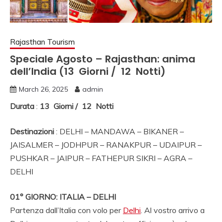
NORD INDIA, VIAGGI
IN SUD INDIA
VIAGGIO IN NORD,
Rajasthan Tourism
VIAGGIO IN SUD,
Speciale Agosto – Rajasthan: anima
NOLEGGIO DI AUTO
dell’India (13 Giorni / 12 Notti)
CON CONDUCENTE I
March 26, 2025
admin
INDIA, VIAGGI INDIA,
Durata
:
13 Giorni / 12 Notti
VIAGGIO IN INDIA
Destinazioni
: DELHI – MANDAWA – BIKANER –
CON GUIDA, INDIA
JAISALMER – JODHPUR – RANAKPUR – UDAIPUR –
TRAGITTI, AGENZIA
PUSHKAR – JAIPUR – FATHEPUR SIKRI – AGRA –
DELHI
VIAGGI IN INDIA,
AGENZIA VIAGGI IN
01° GIORNO: ITALIA – DELHI
Partenza dall’Italia con volo per
Delhi
. Al vostro arrivo a
NORD INDIA,