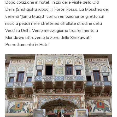
AGENZIA VIAGGIO
Dopo colazione in hotel, inizio delle visite della Old
SULL INDIA, AGENZIA
Delhi (Shahajahanabad), il Forte Rosso, La Moschea del
venerdì “Jama Masjid” con un emozionante giretto sul
SPECIALISTA
risciò a pedali nelle strette ed affollate stradine della
VIAGGIO INDIA,
Vecchia Delhi. Verso mezzogiorno trasferimento a
VIAGGIO AGENZIA
Mandawa attraverso la zona dello Shekawati.
Pernottamento in Hotel.
INDIA, RAJASTHAN
VIAGGIO, TOUR
OPERATOR ITALIANO
IN INDIA.