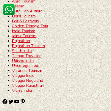
Agra Tourism
Assam
Auto Con Autista
Delhi Tourism
Fair & Festivals
Golden Triangle Tour
India Tourism
Jaipur Tourism
Rajasthan
Rajasthan Tourism
South India
Tempo Traveller
Udisha India
Uncategorized
Varanasi Tourism
Viaggio India
Viaggio Nagaland
Viaggio Rajasthan
Viajes India
Facebook
Twitter
YouTube
Pinterest