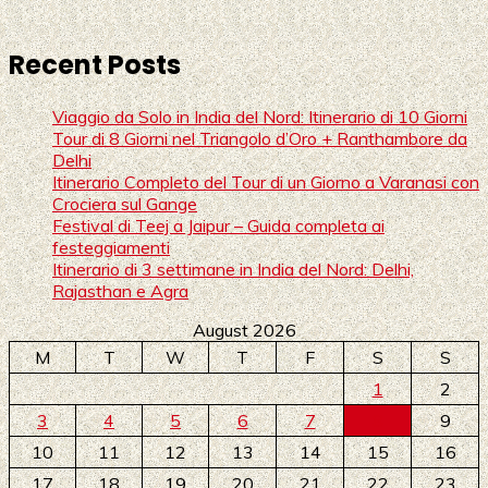
Recent Posts
Viaggio da Solo in India del Nord: Itinerario di 10 Giorni
Tour di 8 Giorni nel Triangolo d’Oro + Ranthambore da
Delhi
Itinerario Completo del Tour di un Giorno a Varanasi con
Crociera sul Gange
Festival di Teej a Jaipur – Guida completa ai
festeggiamenti
Itinerario di 3 settimane in India del Nord: Delhi,
Rajasthan e Agra
August 2026
M
T
W
T
F
S
S
1
2
3
4
5
6
7
8
9
10
11
12
13
14
15
16
17
18
19
20
21
22
23