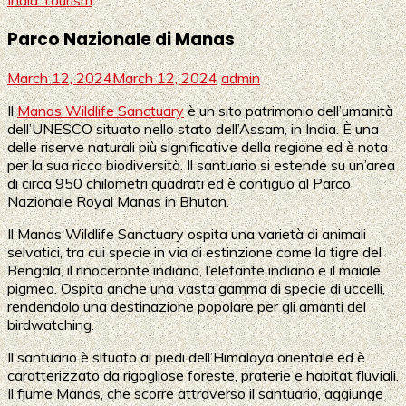
India Tourism
Parco Nazionale di Manas
March 12, 2024
March 12, 2024
admin
Il
Manas Wildlife Sanctuary
è un sito patrimonio dell’umanità
dell’UNESCO situato nello stato dell’Assam, in India. È una
delle riserve naturali più significative della regione ed è nota
per la sua ricca biodiversità. Il santuario si estende su un’area
di circa 950 chilometri quadrati ed è contiguo al Parco
Nazionale Royal Manas in Bhutan.
Il Manas Wildlife Sanctuary ospita una varietà di animali
selvatici, tra cui specie in via di estinzione come la tigre del
Bengala, il rinoceronte indiano, l’elefante indiano e il maiale
pigmeo. Ospita anche una vasta gamma di specie di uccelli,
rendendolo una destinazione popolare per gli amanti del
birdwatching.
Il santuario è situato ai piedi dell’Himalaya orientale ed è
caratterizzato da rigogliose foreste, praterie e habitat fluviali.
Il fiume Manas, che scorre attraverso il santuario, aggiunge