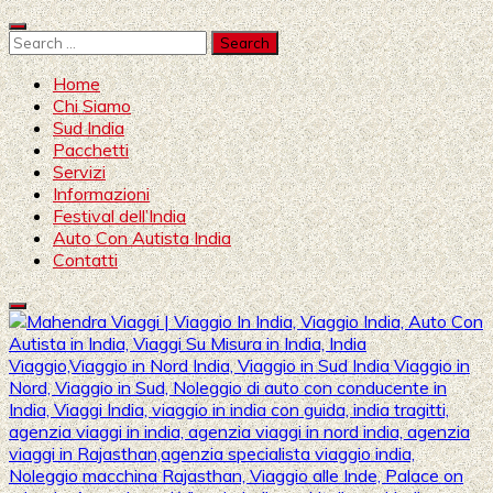
Skip
to
Search
content
for:
Home
Chi Siamo
Sud India
Pacchetti
Servizi
Informazioni
Festival dell’India
Auto Con Autista India
Contatti