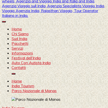
Mahendra Viaggi | Viaggio In India, Viaggio India, Auto Con
Mahendra Travel
Autista in India, Viaggi Su Misura in India, India Viaggio,Viaggio
Home
in Nord India, Viaggio in Sud India Viaggio in Nord, Viaggio in
Chi Siamo
Sud, Noleggio di auto con conducente in India, Viaggi India,
Sud India
viaggio in india con guida, india tragitti, agenzia viaggi in india,
Pacchetti
agenzia viaggi in nord india, agenzia viaggi in
Servizi
Rajasthan,agenzia specialista viaggio india, Noleggio
Informazioni
macchina Rajasthan, Viaggio alle Inde, Palace on wheels,
Festival dell’India
Agenzia and Viaggio India and Italia and India, Agenzia
Auto Con Autista India
Viaggio sull India, Agenzia Specialista Viaggio India, Viaggio
Contatti
Agenzia India, Rajasthan Viaggio, Tour Operator Italiano in
India.
Home
India Tourism
Parco Nazionale di Manas