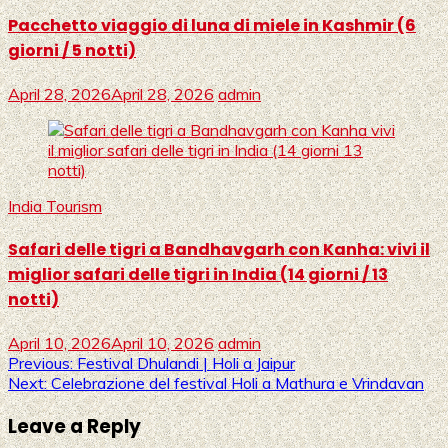
Pacchetto viaggio di luna di miele in Kashmir (6
giorni / 5 notti)
April 28, 2026
April 28, 2026
admin
India Tourism
Safari delle tigri a Bandhavgarh con Kanha: vivi il
miglior safari delle tigri in India (14 giorni / 13
notti)
April 10, 2026
April 10, 2026
admin
Post
Previous:
Festival Dhulandi | Holi a Jaipur
Next:
Celebrazione del festival Holi a Mathura e Vrindavan
navigation
Leave a Reply