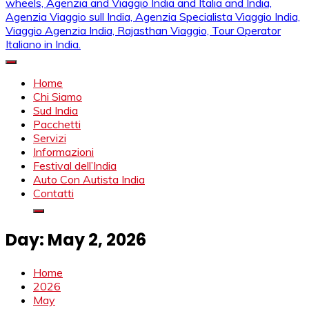
Mahendra Viaggi | Viaggio In India, Viaggio India, Auto Con
Mahendra Travel
Autista in India, Viaggi Su Misura in India, India Viaggio,Viaggio
Home
in Nord India, Viaggio in Sud India Viaggio in Nord, Viaggio in
Chi Siamo
Sud, Noleggio di auto con conducente in India, Viaggi India,
Sud India
viaggio in india con guida, india tragitti, agenzia viaggi in india,
Pacchetti
agenzia viaggi in nord india, agenzia viaggi in
Servizi
Rajasthan,agenzia specialista viaggio india, Noleggio
Informazioni
macchina Rajasthan, Viaggio alle Inde, Palace on wheels,
Festival dell’India
Agenzia and Viaggio India and Italia and India, Agenzia
Auto Con Autista India
Viaggio sull India, Agenzia Specialista Viaggio India, Viaggio
Contatti
Agenzia India, Rajasthan Viaggio, Tour Operator Italiano in
India.
Day:
May 2, 2026
Home
2026
May