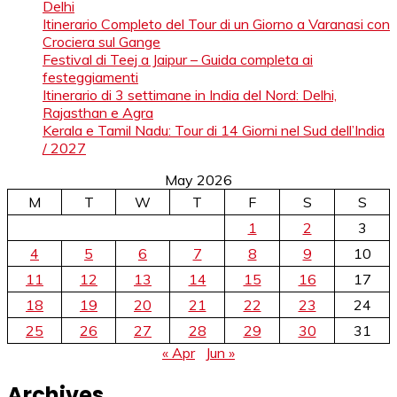
Delhi
Itinerario Completo del Tour di un Giorno a Varanasi con
Crociera sul Gange
Festival di Teej a Jaipur – Guida completa ai
festeggiamenti
Itinerario di 3 settimane in India del Nord: Delhi,
Rajasthan e Agra
Kerala e Tamil Nadu: Tour di 14 Giorni nel Sud dell’India
/ 2027
May 2026
M
T
W
T
F
S
S
1
2
3
4
5
6
7
8
9
10
11
12
13
14
15
16
17
18
19
20
21
22
23
24
25
26
27
28
29
30
31
« Apr
Jun »
Archives