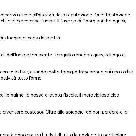
acanza cliché all’altezza della reputazione. Questa stazione
hi è in cerca di solitudine. Il fascino di Coorg non ha eguali,
sfuggire al caos della città.
i dell’India e l’ambiente tranquillo rendono questo luogo di
e vacanze estive, quando molte famiglie trascorrono qui una o due
ttività tutto l’anno.
, le palme, la bassa aliquota fiscale, il meraviglioso cibo
uò diventare costoso). Oltre alla spiaggia, da non perdere è la
are è popolare tra i turisti di tutta la nazione, in particolare