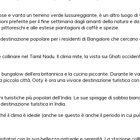
 e vanta un terreno verde lussureggiante, è un altro luogo di v
ni preferite per il fine settimana dagli amanti della natura e da c
ggi pittoreschi e alle estese piantagioni di caffè e spezie.
estinazione popolare per i residenti di Bangalore che cercano di 
nare nel Tamil Nadu. Il clima mite, la vista sui Ghati occidental
ti, i bungalow dell’era britannica e la cucina piccante. Durante l
iccola città, Ooty è ora una vivace destinazione turistica con a
uristiche più popolari dell’India. Le sue spiagge di sabbia bianca
estinazione turistica in India.
ché il clima è ideale (anche se questo è anche il periodo in cui p
isitatori con la sua bellezza naturale e serenità. La stazione collin