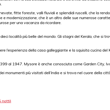
o.
te, fitte foreste, valli fluviali e splendidi ruscelli, che la rendo
 e modernizzazione, che è un altro delle sue numerose caratterist
nturose per una vacanza da ricordare.
ieci località più belle del mondo. Gli stagni del Kerala, che si t
 l’esperienza della casa galleggiante e la squisita cucina del Kera
399 al 1947. Mysore è anche conosciuta come Garden City, Ivory
monumenti più visitati dell’India e si trova nel cuore della citt