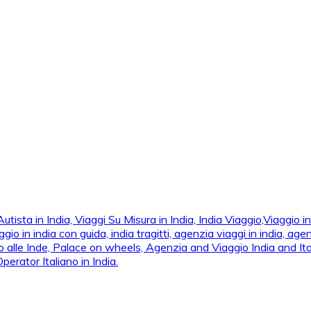
ta in India, Viaggi Su Misura in India, India Viaggio,Viaggio in N
n india con guida, india tragitti, agenzia viaggi in india, agenzia