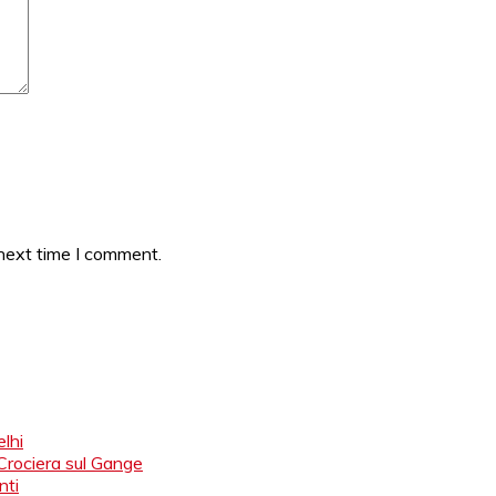
 next time I comment.
lhi
 Crociera sul Gange
nti