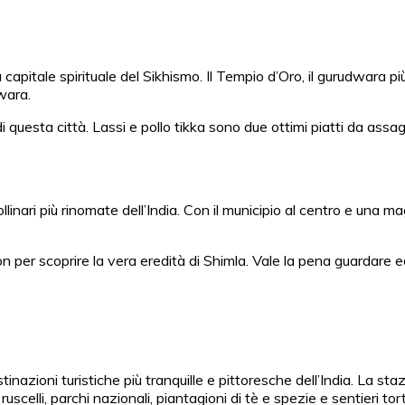
itale spirituale del Sikhismo. Il Tempio d’Oro, il gurudwara più s
wara.
 questa città. Lassi e pollo tikka sono due ottimi piatti da assa
llinari più rinomate dell’India. Con il municipio al centro e una ma
rton per scoprire la vera eredità di Shimla. Vale la pena guardar
tinazioni turistiche più tranquille e pittoresche dell’India. La s
 ruscelli, parchi nazionali, piantagioni di tè e spezie e sentieri tor