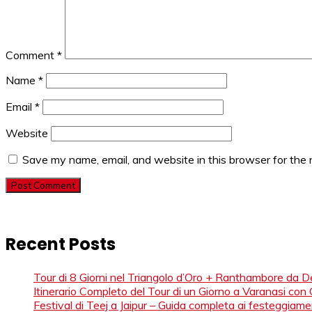
Comment
*
Name
*
Email
*
Website
Save my name, email, and website in this browser for the
Recent Posts
Tour di 8 Giorni nel Triangolo d’Oro + Ranthambore da De
Itinerario Completo del Tour di un Giorno a Varanasi con
Festival di Teej a Jaipur – Guida completa ai festeggiame