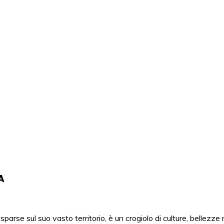
 alle Inde, Palace on wheels, Agenzia and Viaggio India and Ital
erator Italiano in India.
A
 sparse sul suo vasto territorio, è un crogiolo di culture, bellezz