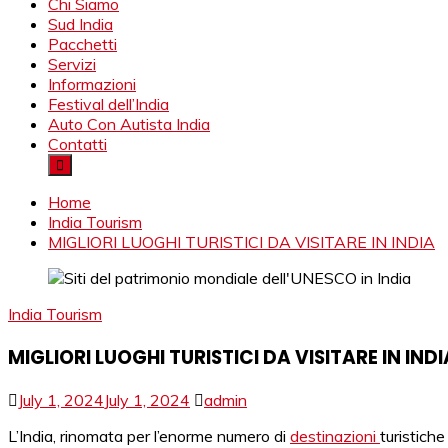
specialista viaggio india, Noleggio macchina Rajasthan, Viaggio
Chi Siamo
Viaggio India, Viaggio Agenzia India, Rajasthan Viaggio, Tour Op
Sud India
Pacchetti
Servizi
Informazioni
Festival dell’India
Auto Con Autista India
Contatti
Home
India Tourism
MIGLIORI LUOGHI TURISTICI DA VISITARE IN INDIA
India Tourism
MIGLIORI LUOGHI TURISTICI DA VISITARE IN INDI
July 1, 2024
July 1, 2024
admin
L’India, rinomata per l’enorme numero di
destinazioni
turistiche