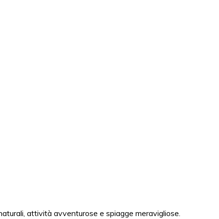
ia and India, Agenzia Viaggio sull India, Agenzia Specialista
e naturali, attività avventurose e spiagge meravigliose.