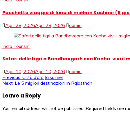
Pacchetto viaggio di luna di miele in Kashmir (6 gior
April 28, 2026
April 28, 2026
admin
India Tourism
Safari delle tigri a Bandhavgarh con Kanha: vivi il migl
April 10, 2026
April 10, 2026
admin
Post
Previous:
Città d’oro Jaisalmer
Next:
Le 5 migliori destinazioni in Rajasthan
navigation
Leave a Reply
Your email address will not be published.
Required fields are 