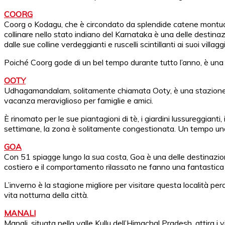
COORG
Coorg o Kodagu, che è circondato da splendide catene montuose
collinare nello stato indiano del Karnataka è una delle destinazio
dalle sue colline verdeggianti e ruscelli scintillanti ai suoi villa
Poiché Coorg gode di un bel tempo durante tutto l’anno, è una d
OOTY
Udhagamandalam, solitamente chiamata Ooty, è una stazione colli
vacanza meraviglioso per famiglie e amici.
È rinomato per le sue piantagioni di tè, i giardini lussureggian
settimane, la zona è solitamente congestionata. Un tempo una p
GOA
Con 51 spiagge lungo la sua costa, Goa è una delle destinazioni t
costiero e il comportamento rilassato ne fanno una fantastica d
L’inverno è la stagione migliore per visitare questa località per
vita notturna della città.
MANALI
Manali, situata nella valle Kullu dell’Himachal Pradesh, attira i v