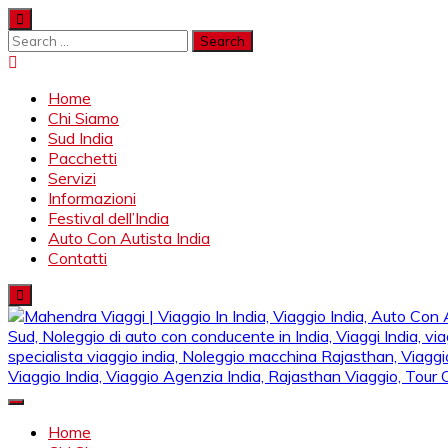
Skip
to
Search
content
for:
Home
Chi Siamo
Sud India
Pacchetti
Servizi
Informazioni
Festival dell’India
Auto Con Autista India
Contatti
Mahendra Viaggi | Viaggio In India, Viaggio India, Auto Con Autis
Mahendra Travel
Noleggio di auto con conducente in India, Viaggi India, viaggio i
Home