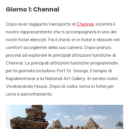
AGENZIA VIAGGIO
Giorno 1: Chennai
SULL INDIA, AGENZIA
SPECIALISTA
Dopo aver raggiunto l’aeroporto di
Chennai
, incontra il
VIAGGIO INDIA,
nostro rappresentante che ti accompagnerà in uno dei
nostri hotel elencati. Fai il check-in in hotel e rilassati nel
VIAGGIO AGENZIA
comfort accogliente della sua camera. Dopo pranzo,
INDIA, RAJASTHAN
procedi ad esplorare le principali attrazioni turistiche di
VIAGGIO, TOUR
Chennai. Le principali attrazioni turistiche programmate
per la giornata includono Fort St. George, il tempio di
OPERATOR ITALIANO
Kapaleeshwar e la National Art Gallery. In serata visita
IN INDIA.
Vivekananda House. Dopo la visita, torna in hotel per
cena e pernottamento.