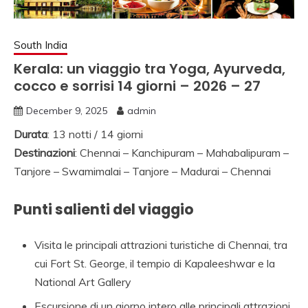
NORD INDIA, VIAGGI
IN SUD INDIA
South India
VIAGGIO IN NORD,
Kerala: un viaggio tra Yoga, Ayurveda,
VIAGGIO IN SUD,
cocco e sorrisi 14 giorni – 2026 – 27
NOLEGGIO DI AUTO
December 9, 2025
admin
CON CONDUCENTE I
Durata
: 13 notti / 14 giorni
INDIA, VIAGGI INDIA,
Destinazioni
: Chennai – Kanchipuram – Mahabalipuram –
VIAGGIO IN INDIA
Tanjore – Swamimalai – Tanjore – Madurai – Chennai
CON GUIDA, INDIA
Punti salienti del viaggio
TRAGITTI, AGENZIA
VIAGGI IN INDIA,
Visita le principali attrazioni turistiche di Chennai, tra
cui Fort St. George, il tempio di Kapaleeshwar e la
AGENZIA VIAGGI IN
National Art Gallery
NORD INDIA,
Escursione di un giorno intero alle principali attrazioni