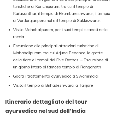
AGENZIA VIAGGI IN
turistiche di Kanchipuram, tra cui il tempio di
Kailasanthar, il tempio di Ekambareshwarar, il tempio
RAJASTHAN,AGENZI
di Vardarajanperumal e il tempio di Sakkiswarar.
SPECIALISTA
Visita Mahabalipuram, per i suoi templi scavati nella
VIAGGIO INDIA,
roccia
NOLEGGIO
Escursione alle principali attrazioni turistiche di
MACCHINA
Mahabalipuram, tra cui Arjuna Penance, le grotte
della tigre e i templi dei Five Rathas. – Escursione di
RAJASTHAN,
un giorno intero al famoso tempio di Ranganath
VIAGGIO ALLE INDE,
Goditi il ​​trattamento ayurvedico a Swamimalai
PALACE ON WHEELS,
Visita il tempio di Brihadeshwara, a Tanjore
AGENZIA AND
VIAGGIO INDIA AND
Itinerario dettagliato del tour
ITALIA AND INDIA,
ayurvedico nel sud dell’India