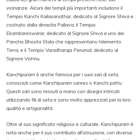
AGENZIA VIAGGI IN
vicinanze. Alcuni dei templi più importanti includono il
RAJASTHAN,AGENZI
Tempio Kanchi Kailasanathar, dedicato al Signore Shiva e
costruito dalla dinastia Pallava; il Tempio
SPECIALISTA
Ekambareswarar, dedicato al Signore Shiva e uno dei
VIAGGIO INDIA,
Pancha Bhoota Stala che rappresentano l’elemento
NOLEGGIO
Terra; e il Tempio Varadharaja Perumal, dedicato al
Signore Vishnu.
MACCHINA
RAJASTHAN,
Kanchipuram è anche famosa per i suoi sari di seta,
conosciuti come Kanchipuram sarees o Kanchi pattu.
VIAGGIO ALLE INDE,
Questi sari sono tessuti a mano con disegni intricati
PALACE ON WHEELS,
utilizzando fili di seta e sono molto apprezzati per la loro
AGENZIA AND
qualità e artigianalità.
VIAGGIO INDIA AND
Oltre al suo significato religioso e culturale, Kanchipuram è
ITALIA AND INDIA,
nota anche per il suo contributo all’istruzione, con diverse