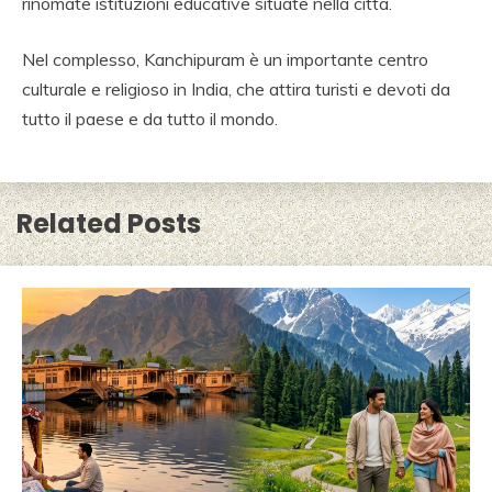
AGENZIA VIAGGIO
rinomate istituzioni educative situate nella città.
SULL INDIA, AGENZIA
Nel complesso, Kanchipuram è un importante centro
SPECIALISTA
culturale e religioso in India, che attira turisti e devoti da
VIAGGIO INDIA,
tutto il paese e da tutto il mondo.
VIAGGIO AGENZIA
INDIA, RAJASTHAN
Related Posts
VIAGGIO, TOUR
OPERATOR ITALIANO
IN INDIA.