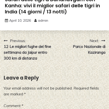
Kanha: vivi il miglior safari delle tigri in
India (14 giorni / 13 notti)
April 10, 2026
admin
Post
Previous:
Next:
12 Le migliori fughe del fine
Parco Nazionale di
navigation
settimana da Jaipur entro
Kaziranga
300 km di distanza
Leave a Reply
Your email address will not be published.
Required fields
are marked
*
Comment
*