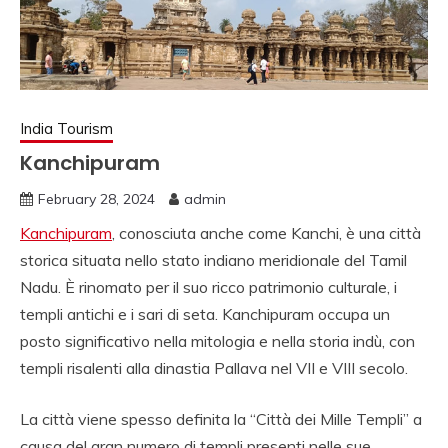
NORD INDIA, VIAGGI
IN SUD INDIA
VIAGGIO IN NORD,
VIAGGIO IN SUD,
India Tourism
NOLEGGIO DI AUTO
Kanchipuram
CON CONDUCENTE I
February 28, 2024
admin
INDIA, VIAGGI INDIA,
Kanchipuram
, conosciuta anche come Kanchi, è una città
VIAGGIO IN INDIA
storica situata nello stato indiano meridionale del Tamil
CON GUIDA, INDIA
Nadu. È rinomato per il suo ricco patrimonio culturale, i
templi antichi e i sari di seta. Kanchipuram occupa un
TRAGITTI, AGENZIA
posto significativo nella mitologia e nella storia indù, con
VIAGGI IN INDIA,
templi risalenti alla dinastia Pallava nel VII e VIII secolo.
AGENZIA VIAGGI IN
La città viene spesso definita la “Città dei Mille Templi” a
NORD INDIA,
causa del gran numero di templi presenti nelle sue