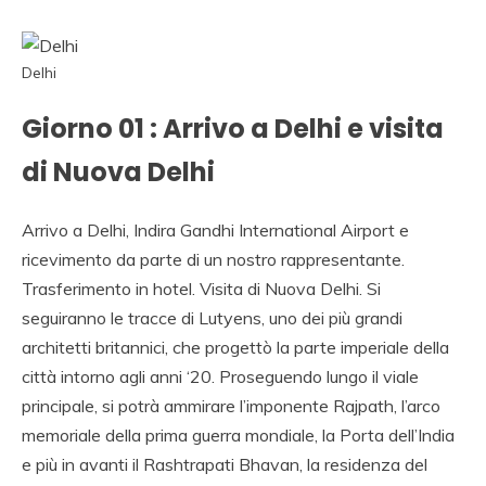
VIAGGIO INDIA,
NOLEGGIO
MACCHINA
Delhi
RAJASTHAN,
Giorno 01 : Arrivo a Delhi e visita
VIAGGIO ALLE INDE,
di Nuova Delhi
PALACE ON WHEELS,
AGENZIA AND
Arrivo a Delhi, Indira Gandhi International Airport e
ricevimento da parte di un nostro rappresentante.
VIAGGIO INDIA AND
Trasferimento in hotel. Visita di Nuova Delhi. Si
ITALIA AND INDIA,
seguiranno le tracce di Lutyens, uno dei più grandi
AGENZIA VIAGGIO
architetti britannici, che progettò la parte imperiale della
città intorno agli anni ‘20. Proseguendo lungo il viale
SULL INDIA, AGENZIA
principale, si potrà ammirare l’imponente Rajpath, l’arco
SPECIALISTA
memoriale della prima guerra mondiale, la Porta dell’India
VIAGGIO INDIA,
e più in avanti il Rashtrapati Bhavan, la residenza del