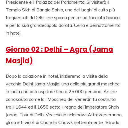
Presidente e il Palazzo del Parlamento. Si visiterà il
VIAGGIO AGENZIA
Tempio Sikh di Bangla Sahib, uno dei luoghi di culto più
INDIA, RAJASTHAN
frequentati di Delhi che spicca per la sua facciata bianca
VIAGGIO, TOUR
e per la sua grandecupola dorata. Cena e pernottamento
in hotel.
OPERATOR ITALIANO
IN INDIA.
Giorno 02 : Delhi – Agra (Jama
Masjid)
Dopo la colazione in hotel, inizieremo la visite della
vecchia Delhi: Jama Masjid: una delle più grandi moschee
in India che può ospitare fino a 25.000 persone. Anche
conosciuta come la “Moschea del Venerdì” fu costruita
tra il 1644 ed il 1658 sotto il regno dell’imperatore Shah
Jahan. Tour di Delhi Vecchia in rickshaw: Attraverseranno
gli stretti vicoli di Chandni Chowk (letteralmente, ‘Strada