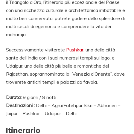
NOLEGGIO DI AUTO
il Triangolo d’Oro, l’itinerario più eccezionale del Paese
con una ricchezza culturale e architettonica imbattibile e
CON CONDUCENTE I
molto ben conservata, potrete godere dello splendore di
INDIA, VIAGGI INDIA,
molti secoli di egemonia e comprendere la vita dei
VIAGGIO IN INDIA
maharaja.
CON GUIDA, INDIA
Successivamente visiterete
Pushkar
, una delle città
TRAGITTI, AGENZIA
sante dell’India con i suoi numerosi templi sul lago, e
Udaipur, una delle città più belle e romantiche del
VIAGGI IN INDIA,
Rajasthan, soprannominata la “Venezia d’Oriente”, dove
AGENZIA VIAGGI IN
troverete antichi templi e palazzi da favola.
NORD INDIA,
Durata:
9 giorni / 8 notti
AGENZIA VIAGGI IN
Destinazioni :
Delhi – Agra/Fatehpur Sikri – Abhaneri –
RAJASTHAN,AGENZI
Jaipur – Pushkar – Udaipur – Delhi
SPECIALISTA
Itinerario