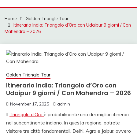
Mahendra Travel
MAHENDRA VIAGGI |
VIAGGIO IN INDIA,
Home
Golden Triangle Tour
Itinerario India: Triangolo d’Oro con Udaipur 9 giorni / Con
VIAGGIO INDIA, AUT
Mahendra – 2026
CON AUTISTA IN
INDIA, VIAGGI SU
MISURA IN INDIA,
INDIA
Golden Triangle Tour
VIAGGIO,VIAGGIO IN
Itinerario India: Triangolo d’Oro con
Udaipur 9 giorni / Con Mahendra – 2026
NORD INDIA, VIAGGI
November 17, 2025
admin
IN SUD INDIA
Il
Triangolo d’Oro
è probabilmente uno dei migliori itinerari
VIAGGIO IN NORD,
nel subcontinente indiano. In questa regione, potrete
VIAGGIO IN SUD,
visitare tre città fondamentali, Delhi, Agra e Jaipur, ovvero