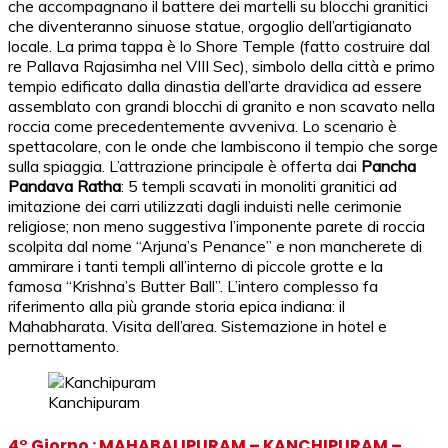
che accompagnano il battere dei martelli su blocchi granitici
che diventeranno sinuose statue, orgoglio dell’artigianato
locale. La prima tappa è lo Shore Temple (fatto costruire dal
re Pallava Rajasimha nel VIII Sec), simbolo della città e primo
tempio edificato dalla dinastia dell’arte dravidica ad essere
assemblato con grandi blocchi di granito e non scavato nella
roccia come precedentemente avveniva. Lo scenario è
spettacolare, con le onde che lambiscono il tempio che sorge
sulla spiaggia. L’attrazione principale è offerta dai
Pancha
Pandava Ratha
: 5 templi scavati in monoliti granitici ad
imitazione dei carri utilizzati dagli induisti nelle cerimonie
religiose; non meno suggestiva l’imponente parete di roccia
scolpita dal nome “Arjuna’s Penance” e non mancherete di
ammirare i tanti templi all’interno di piccole grotte e la
famosa “Krishna’s Butter Ball”. L’intero complesso fa
riferimento alla più grande storia epica indiana: il
Mahabharata. Visita dell’area. Sistemazione in hotel e
pernottamento.
Kanchipuram
4° Giorno : MAHABALIPURAM – KANCHIPURAM –