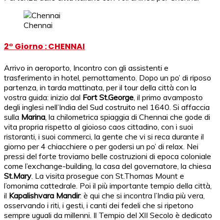
Chennai
2° Giorno : CHENNAI
Arrivo in aeroporto, Incontro con gli assistenti e
trasferimento in hotel, pernottamento. Dopo un po’ di riposo
partenza, in tarda mattinata, per il tour della città con la
vostra guida: inizio dal
Fort St.George
, il primo avamposto
degli inglesi nell’India del Sud costruito nel 1640. Si affaccia
sulla
Marina
, la chilometrica spiaggia di Chennai che gode di
vita propria rispetto al gioioso caos cittadino, con i suoi
ristoranti, i suoi commerci, la gente che vi si reca durante il
giorno per 4 chiacchiere o per godersi un po’ di relax. Nei
pressi del forte troviamo belle costruzioni di epoca coloniale
come l’exchange-building, la casa del governatore, la chiesa
St.Mary
. La visita prosegue con St.Thomas Mount e
l’omonima cattedrale. Poi il più importante tempio della città,
il
Kapalishvara Mandir
: è qui che si incontra l’India più vera,
osservando i riti, i gesti, i canti dei fedeli che si ripetono
sempre uguali da millenni. Il Tempio del XII Secolo è dedicato