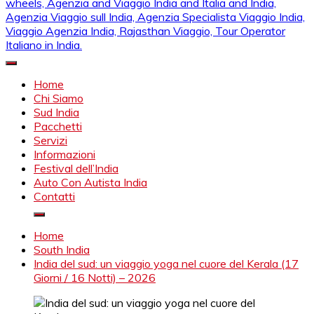
Mahendra Viaggi | Viaggio In India, Viaggio India, Auto Con
Mahendra Travel
Autista in India, Viaggi Su Misura in India, India Viaggio,Viaggio
Home
in Nord India, Viaggio in Sud India Viaggio in Nord, Viaggio in
Chi Siamo
Sud, Noleggio di auto con conducente in India, Viaggi India,
Sud India
viaggio in india con guida, india tragitti, agenzia viaggi in india,
Pacchetti
agenzia viaggi in nord india, agenzia viaggi in
Servizi
Rajasthan,agenzia specialista viaggio india, Noleggio
Informazioni
macchina Rajasthan, Viaggio alle Inde, Palace on wheels,
Festival dell’India
Agenzia and Viaggio India and Italia and India, Agenzia
Auto Con Autista India
Viaggio sull India, Agenzia Specialista Viaggio India, Viaggio
Contatti
Agenzia India, Rajasthan Viaggio, Tour Operator Italiano in
India.
Home
South India
India del sud: un viaggio yoga nel cuore del Kerala (17
Giorni / 16 Notti) – 2026