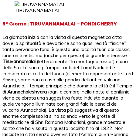
TIRUVANNAMALAI
5° Giorno : TIRUVANNAMALAI – PONDICHERRY
La giornata inizia con la visita di questa magnetica città
dove la spiritualità e devozione sono quasi realtà “fisiche”
tanto pervadono l’aria: è questa una località fuori dai classici
itinerari turistici ma (anche per questo) di grande interesse.
Tiruvannamalai
(letteralmente: “la montagna rossa”) è una
delle 5 città sacre più importanti del Tamil Nadu ed è
consacrata al culto del fuoco (elemento rappresentante Lord
Shiva), sorge non a caso alle pendici dell’antico vulcano
Arunchala. Il tempio principale che domina la città è il Tempio
di
Arunachaleshvara
(ogni dicembre, nella notte di penilunio,
viene celebrata una suggestiva festa induista durante la
quale vengono illuminate con grandi falò le pendici del
vulcano Arunachala). La vista più suggestiva di questo
enorme complesso la si ha salendo verso le grotte di
meditazione di Shri Ramana Maharishi, grande maestro e
santo che ha vissuto in questa località fino al 1922. Non
lasciate la città senza aver visitato l’Ashram di Sri Ramana,