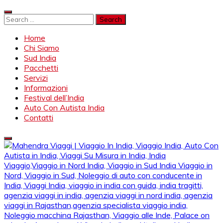
Skip
to
Search
content
for:
Home
Chi Siamo
Sud India
Pacchetti
Servizi
Informazioni
Festival dell’India
Auto Con Autista India
Contatti