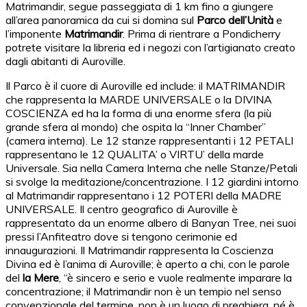
Matrimandir, segue passeggiata di 1 km fino a giungere
all’area panoramica da cui si domina sul
Parco dell’Unità
e
l’imponente
Matrimandir
. Prima di rientrare a Pondicherry
potrete visitare la libreria ed i negozi con l’artigianato creato
dagli abitanti di Auroville.
Il Parco è il cuore di Auroville ed include: il MATRIMANDIR
che rappresenta la MARDE UNIVERSALE o la DIVINA
COSCIENZA ed ha la forma di una enorme sfera (la più
grande sfera al mondo) che ospita la “Inner Chamber”
(camera interna). Le 12 stanze rappresentanti i 12 PETALI
rappresentano le 12 QUALITA’ o VIRTU’ della marde
Universale. Sia nella Camera Interna che nelle Stanze/Petali
si svolge la meditazione/concentrazione. I 12 giardini intorno
al Matrimandir rappresentano i 12 POTERI della MADRE
UNIVERSALE. Il centro geografico di Auroville è
rappresentato da un enorme albero di Banyan Tree, nei suoi
pressi l’Anfiteatro dove si tengono cerimonie ed
innaugurazioni. Il Matrimandir rappresenta la Coscienza
Divina ed è l’anima di Auroville; è aperto a chi, con le parole
del
la Mere
, “è sincero e serio e vuole realmente imparare la
concentrazione; il Matrimandir non è un tempio nel senso
convenzionale del termine, non è un luogo di preghiera, né è