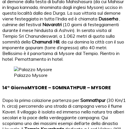
al demone dalla testa di bufalo Mahishasura (da cui Mahisur
in lingua kannada, rinominata dagli inglesi Mysore) ucciso in
questa località dalla dea Durga. La sua vittoria sul demone
viene festeggiata in tutta l’India ed è chiamata
Dusserha
,
culmine del festival
Navaratri
(10 giorni di festeggiamenti
durante il mese hinduista di Ashvin). In serata visita al
Tempio Sri Chanundeswari, a 1.062 metri di quota sulla
sommità della
Chamundi Hill
, da cui domina la città con il suo
imponente gopuram (torre d’ingresso) alto 40 metri.
Bellissimo è il panortama di Mysore dal Tempio. Rientro in
hotel. Pernottamento in hotel.
Palazzo Mysore
14° GiornoMYSORE – SOMNATHPUR – MYSORE
Dopo la prima colazione partenza per
Somnathpur
(30 Km/1
h. circa) percorrendo una strada di campagna verso il fiume
Kaveri. Il villaggio è isolato ed immerso nella natura tra alberi
secolari e la pace della verdeggiante campagna. Qui
scopriamo uno dei massimi esempi dell’arte della dinastia