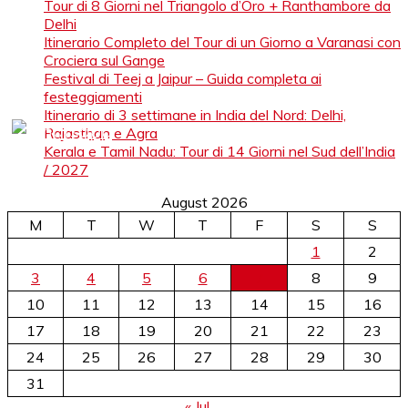
Tour di 8 Giorni nel Triangolo d’Oro + Ranthambore da
Delhi
Itinerario Completo del Tour di un Giorno a Varanasi con
Crociera sul Gange
Festival di Teej a Jaipur – Guida completa ai
festeggiamenti
Itinerario di 3 settimane in India del Nord: Delhi,
Rajasthan e Agra
Kerala e Tamil Nadu: Tour di 14 Giorni nel Sud dell’India
/ 2027
August 2026
M
T
W
T
F
S
S
1
2
3
4
5
6
7
8
9
10
11
12
13
14
15
16
17
18
19
20
21
22
23
24
25
26
27
28
29
30
31
« Jul