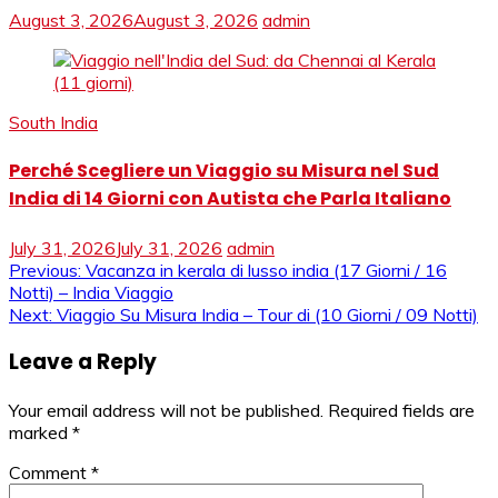
August 3, 2026
August 3, 2026
admin
South India
Perché Scegliere un Viaggio su Misura nel Sud
India di 14 Giorni con Autista che Parla Italiano
July 31, 2026
July 31, 2026
admin
Post
Previous:
Vacanza in kerala di lusso india (17 Giorni / 16
Notti) – India Viaggio
navigation
Next:
Viaggio Su Misura India – Tour di (10 Giorni / 09 Notti)
Leave a Reply
Your email address will not be published.
Required fields are
marked
*
Comment
*