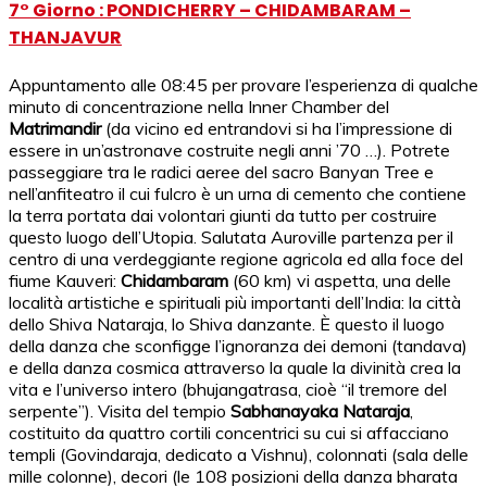
7° Giorno : PONDICHERRY – CHIDAMBARAM –
THANJAVUR
Appuntamento alle 08:45 per provare l’esperienza di qualche
minuto di concentrazione nella Inner Chamber del
Matrimandir
(da vicino ed entrandovi si ha l’impressione di
essere in un’astronave costruite negli anni ’70 …). Potrete
passeggiare tra le radici aeree del sacro Banyan Tree e
nell’anfiteatro il cui fulcro è un urna di cemento che contiene
la terra portata dai volontari giunti da tutto per costruire
questo luogo dell’Utopia. Salutata Auroville partenza per il
centro di una verdeggiante regione agricola ed alla foce del
fiume Kauveri:
Chidambaram
(60 km) vi aspetta, una delle
località artistiche e spirituali più importanti dell’India: la città
dello Shiva Nataraja, lo Shiva danzante. È questo il luogo
della danza che sconfigge l’ignoranza dei demoni (tandava)
e della danza cosmica attraverso la quale la divinità crea la
vita e l’universo intero (bhujangatrasa, cioè “il tremore del
serpente”). Visita del tempio
Sabhanayaka Nataraja
,
costituito da quattro cortili concentrici su cui si affacciano
templi (Govindaraja, dedicato a Vishnu), colonnati (sala delle
mille colonne), decori (le 108 posizioni della danza bharata