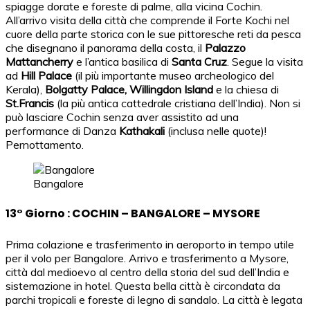
spiagge dorate e foreste di palme, alla vicina Cochin.
All’arrivo visita della città che comprende il Forte Kochi nel
cuore della parte storica con le sue pittoresche reti da pesca
che disegnano il panorama della costa, il
Palazzo
Mattancherry
e l’antica basilica di
Santa Cruz
. Segue la visita
ad
Hill Palace
(il più importante museo archeologico del
Kerala),
Bolgatty Palace, Willingdon Island
e la chiesa di
St.Francis
(la più antica cattedrale cristiana dell’India). Non si
può lasciare Cochin senza aver assistito ad una
performance di Danza
Kathakali
(inclusa nelle quote)!
Pernottamento.
Bangalore
13° Giorno : COCHIN – BANGALORE – MYSORE
Prima colazione e trasferimento in aeroporto in tempo utile
per il volo per Bangalore. Arrivo e trasferimento a Mysore,
città dal medioevo al centro della storia del sud dell’India e
sistemazione in hotel. Questa bella città è circondata da
parchi tropicali e foreste di legno di sandalo. La città è legata