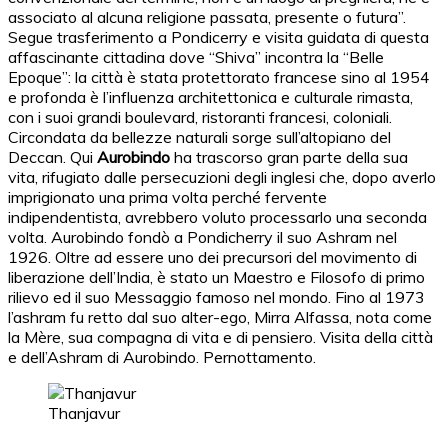
associato al alcuna religione passata, presente o futura”.
Segue trasferimento a Pondicerry e visita guidata di questa
affascinante cittadina dove “Shiva” incontra la “Belle
Epoque”: la città è stata protettorato francese sino al 1954
e profonda è l’influenza architettonica e culturale rimasta,
con i suoi grandi boulevard, ristoranti francesi, coloniali.
Circondata da bellezze naturali sorge sull’altopiano del
Deccan. Qui
Aurobindo
ha trascorso gran parte della sua
vita, rifugiato dalle persecuzioni degli inglesi che, dopo averlo
imprigionato una prima volta perché fervente
indipendentista, avrebbero voluto processarlo una seconda
volta. Aurobindo fondò a Pondicherry il suo Ashram nel
1926. Oltre ad essere uno dei precursori del movimento di
liberazione dell’India, è stato un Maestro e Filosofo di primo
rilievo ed il suo Messaggio famoso nel mondo. Fino al 1973
l’ashram fu retto dal suo alter-ego, Mirra Alfassa, nota come
la Mère, sua compagna di vita e di pensiero. Visita della città
e dell’Ashram di Aurobindo. Pernottamento.
Thanjavur