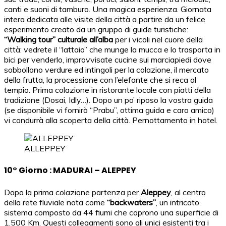
canti e suoni di tamburo. Una magica esperienza. Giornata
intera dedicata alle visite della città a partire da un felice
esperimento creato da un gruppo di guide turistiche:
“Walking tour” culturale all’alba
per i vicoli nel cuore della
città: vedrete il “lattaio” che munge la mucca e lo trasporta in
bici per venderlo, improvvisate cucine sui marciapiedi dove
sobbollono verdure ed intingoli per la colazione, il mercato
della frutta, la processione con l’elefante che si reca al
tempio. Prima colazione in ristorante locale con piatti della
tradizione (Dosai, Idly…). Dopo un po’ riposo la vostra guida
(se disponibile vi fornirò “Prabu”, ottima guida e caro amico)
vi condurrà alla scoperta della città. Pernottamento in hotel.
ALLEPPEY
10° Giorno : MADURAI – ALEPPEY
Dopo la prima colazione partenza per
Aleppey
, al centro
della rete fluviale nota come
“backwaters”
, un intricato
sistema composto da 44 fiumi che coprono una superficie di
1.500 Km. Questi collegamenti sono gli unici esistenti tra i