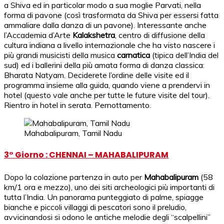
a Shiva ed in particolar modo a sua moglie Parvati, nella
forma di pavone (così trasformata da Shiva per essersi fatta
ammaliare dalla danza di un pavone). Interessante anche
l’Accademia d’Arte
Kalakshetra
, centro di diffusione della
cultura indiana a livello internazionale che ha visto nascere i
più grandi musicisti della musica
carnatica
(tipica dell’India del
sud) ed i ballerini della più amata forma di danza classica:
Bharata Natyam. Deciderete l’ordine delle visite ed il
programma insieme alla guida, quando viene a prendervi in
hotel (questo vale anche per tutte le future visite del tour).
Rientro in hotel in serata. Pernottamento.
Mahabalipuram, Tamil Nadu
3° Giorno : CHENNAI – MAHABALIPURAM
Dopo la colazione partenza in auto per
Mahabalipuram
(58
km/1 ora e mezzo), uno dei siti archeologici più importanti di
tutta l’India. Un panorama punteggiato di palme, spiagge
bianche e piccoli villaggi di pescatori sono il preludio,
avvicinandosi si odono le antiche melodie degli “scalpellini”