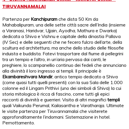
TIRUVANNAMALAI
Partenza per
Kanchipuram
che dista 50 Km da
Mahabalipuram, una delle sette città sacre dell’India (insieme
a Varanasi, Haridvar, Ujjain, Ayodha, Mathura e Dwarka)
dedicata a Shiva e Vishnu e capitale della dinastia Pallava
(IV Sec) e delle seguenti che ne fecero fulcro dell’arte, della
scultura ed architettura, ma anche dello studio delle filosofie
induista e buddista. Fatevi trasportare dal fiume di pellegrini
tra un tempio e l’altro, in un’aria pervasa dai canti, le
preghiere, lo scampanellio continuo dei fedeli che annunciano
alla divinità il loro ingresso ai templi. Il principale è
Ekambareshvara Mandir
, antico tempio dedicato a Shiva
(come quasi tutti quelli presenti) con la sua Sala delle 1.000
colonne ed il Lingam Prithivi (uno dei simboli di Shiva) la cui
storia mitologica è ricca di fascino, come tutti gli epici
racconti di divinità e guerrieri. Visita di altri magnifici
templi
quali Vaikunda Perumal, Kailasantha e Varatharaja. Ultimate
le visite partenza per Tiruvannamalai che visiterete
approfonditamente l’indomani. Sistemazione in hotel.
Pernottamento.