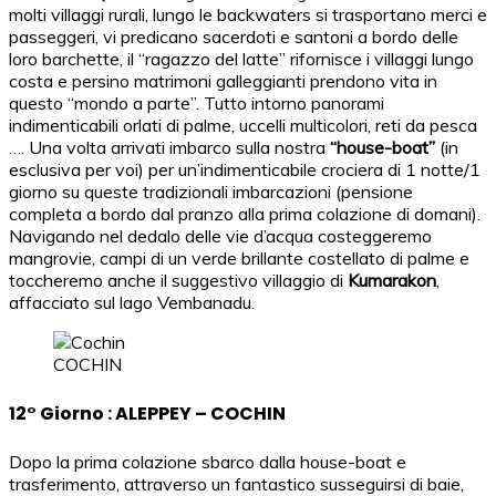
molti villaggi rurali, lungo le backwaters si trasportano merci e
passeggeri, vi predicano sacerdoti e santoni a bordo delle
loro barchette, il “ragazzo del latte” rifornisce i villaggi lungo
costa e persino matrimoni galleggianti prendono vita in
questo “mondo a parte”. Tutto intorno panorami
indimenticabili orlati di palme, uccelli multicolori, reti da pesca
…. Una volta arrivati imbarco sulla nostra
“house-boat”
(in
esclusiva per voi) per un’indimenticabile crociera di 1 notte/1
giorno su queste tradizionali imbarcazioni (pensione
completa a bordo dal pranzo alla prima colazione di domani).
Navigando nel dedalo delle vie d’acqua costeggeremo
mangrovie, campi di un verde brillante costellato di palme e
toccheremo anche il suggestivo villaggio di
Kumarakon
,
affacciato sul lago Vembanadu.
COCHIN
12° Giorno : ALEPPEY – COCHIN
Dopo la prima colazione sbarco dalla house-boat e
trasferimento, attraverso un fantastico susseguirsi di baie,