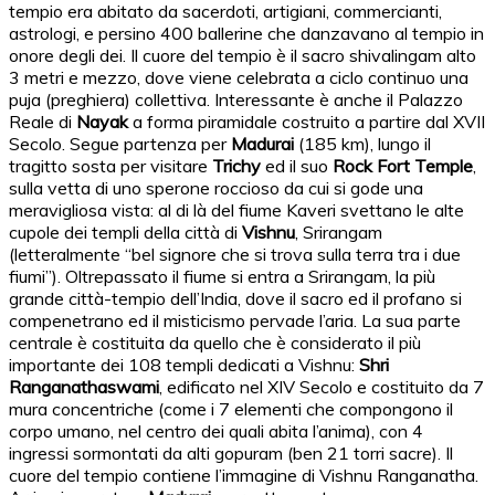
tempio era abitato da sacerdoti, artigiani, commercianti,
astrologi, e persino 400 ballerine che danzavano al tempio in
onore degli dei. Il cuore del tempio è il sacro shivalingam alto
3 metri e mezzo, dove viene celebrata a ciclo continuo una
puja (preghiera) collettiva. Interessante è anche il Palazzo
Reale di
Nayak
a forma piramidale costruito a partire dal XVII
Secolo. Segue partenza per
Madurai
(185 km), lungo il
tragitto sosta per visitare
Trichy
ed il suo
Rock Fort Temple
,
sulla vetta di uno sperone roccioso da cui si gode una
meravigliosa vista: al di là del fiume Kaveri svettano le alte
cupole dei templi della città di
Vishnu
, Srirangam
(letteralmente “bel signore che si trova sulla terra tra i due
fiumi”). Oltrepassato il fiume si entra a Srirangam, la più
grande città-tempio dell’India, dove il sacro ed il profano si
compenetrano ed il misticismo pervade l’aria. La sua parte
centrale è costituita da quello che è considerato il più
importante dei 108 templi dedicati a Vishnu:
Shri
Ranganathaswami
, edificato nel XIV Secolo e costituito da 7
mura concentriche (come i 7 elementi che compongono il
corpo umano, nel centro dei quali abita l’anima), con 4
ingressi sormontati da alti gopuram (ben 21 torri sacre). Il
cuore del tempio contiene l’immagine di Vishnu Ranganatha.