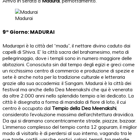
Arrivo in serata a
Madurai
, pernottamento.
Madurai
9° Giorno: MADURAI
Madurapri è la città del “madu”, il nettare divino caduto dai
capelli di Shiva. E’ la città sacra del brahamesimo, meta di
pellegrinaggio, dove i templi sono in numero maggiore delle
abitazioni. Conosciuta sin dal tempo degli egizi e greci come
un ricchissimo centro di commercio e produzione di spezie e
sete è anche nota per la tradizione culturale e letteraria
grazie alla sua accademia: il Sangam. Madurai è la città dei
festival ma anche della Dea Meenakshi che qui è venerata
da oltre 2.000 anni nello splendido tempio a lei dedicato. La
città è disegnata a forma di mandala di fiore di loto, il cui
centro è occupato dal
Tempio della Dea Meenakshi
,
considerato l’evoluzione massima dell’architettura dravidica.
Da qui si diramano concentricamente strade, piazze, bazaar.
L’immenso complesso del tempio conta 12 gopuram, il miglior
modo di visitarlo è di perdersi al suo interno, vagando tra le
sue trade, cortili, vasche, portici, saloni, templi, tra melodie,