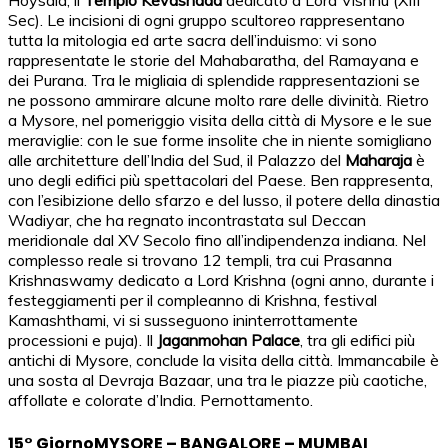
Hoysala, il
Tempio Kevashada
dedicato a Lord Vishnu (XIII
Sec). Le incisioni di ogni gruppo scultoreo rappresentano
tutta la mitologia ed arte sacra dell’induismo: vi sono
rappresentate le storie del Mahabaratha, del Ramayana e
dei Purana. Tra le migliaia di splendide rappresentazioni se
ne possono ammirare alcune molto rare delle divinità. Rietro
a Mysore, nel pomeriggio visita della città di Mysore e le sue
meraviglie: con le sue forme insolite che in niente somigliano
alle architetture dell’India del Sud, il Palazzo del
Maharaja
è
uno degli edifici più spettacolari del Paese. Ben rappresenta,
con l’esibizione dello sfarzo e del lusso, il potere della dinastia
Wadiyar, che ha regnato incontrastata sul Deccan
meridionale dal XV Secolo fino all’indipendenza indiana. Nel
complesso reale si trovano 12 templi, tra cui Prasanna
Krishnaswamy dedicato a Lord Krishna (ogni anno, durante i
festeggiamenti per il compleanno di Krishna, festival
Kamashthami, vi si susseguono ininterrottamente
processioni e puja). Il
Jaganmohan Palace
, tra gli edifici più
antichi di Mysore, conclude la visita della città. Immancabile è
una sosta al Devraja Bazaar, una tra le piazze più caotiche,
affollate e colorate d’India. Pernottamento.
15° GiornoMYSORE – BANGALORE – MUMBAI