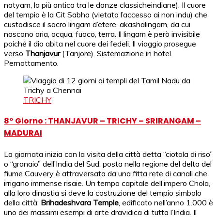
natyam, la più antica tra le danze classicheindiane). Il cuore
del tempio è la Cit Sabha (vietato l’accesso ai non indu) che
custodisce il sacro lingam d’etere, akashalingam, da cui
nascono aria, acqua, fuoco, terra. Il lingam è però invisibile
poiché il dio abita nel cuore dei fedeli. Il viaggio prosegue
verso
Thanjavur
(Tanjore). Sistemazione in hotel.
Pernottamento.
TRICHY
8° Giorno : THANJAVUR – TRICHY – SRIRANGAM –
MADURAI
La giornata inizia con la visita della città detta “ciotola di riso”
o “granaio” dell’India del Sud: posta nella regione del delta del
fiume Cauvery è attraversata da una fitta rete di canali che
irrigano immense risaie. Un tempo capitale dell’impero Chola,
alla loro dinastia si deve la costruzione del tempio simbolo
della città:
Brihadeshvara Temple
, edificato nell’anno 1.000 è
uno dei massimi esempi di arte dravidica di tutta l’India. Il