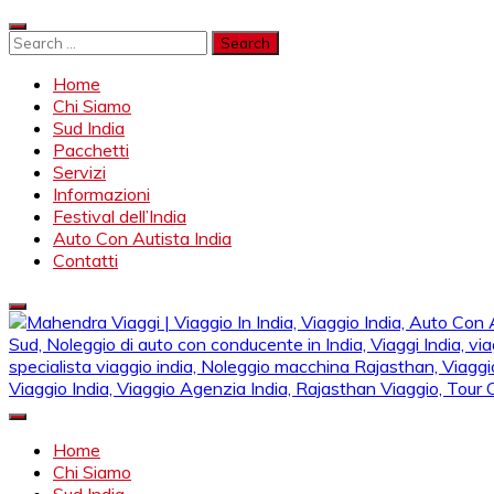
Skip
to
Search
content
for:
Home
Chi Siamo
Sud India
Pacchetti
Servizi
Informazioni
Festival dell’India
Auto Con Autista India
Contatti
Mahendra Viaggi | Viaggio In India, Viaggio India, Auto Con Autis
Mahendra Travel
Noleggio di auto con conducente in India, Viaggi India, viaggio i
Home
specialista viaggio india, Noleggio macchina Rajasthan, Viaggio
Chi Siamo