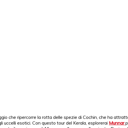
erator Italiano in India.
gio che ripercorre la rotta delle spezie di Cochin, che ha attratto
 uccelli esotici. Con questo tour del Kerala, esplorerai
Munnar
p