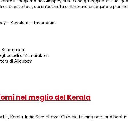
rante il soggiorno ad Alleppey sulla casa galleggiante. Puoi goderti
su questo tour, dai un’occhiata all’itinerario di seguito e pianifi
ppey – Kovalam – Trivandrum
 di Kumarakom
degli uccelli di Kumarakom
ters di Alleppey
giorni nel meglio del Kerala
hi), Kerala, India.Sunset over Chinese Fishing nets and boat in