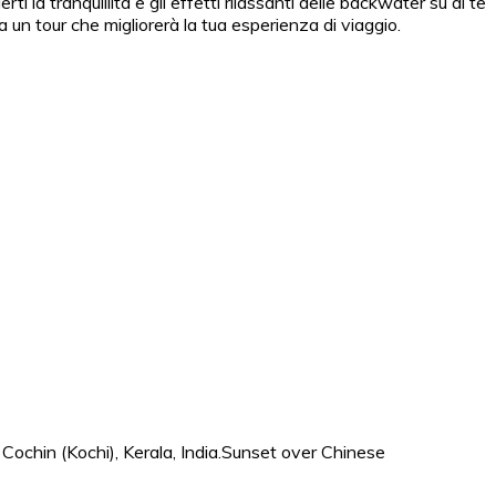
 la tranquillità e gli effetti rilassanti delle backwater su di te
ca un tour che migliorerà la tua esperienza di viaggio.
 Cochin (Kochi), Kerala, India.Sunset over Chinese