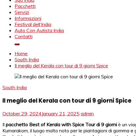
Viaggio India, Viaggio Agenzia India, Rajasthan Viaggio, Tour Op
Sud India
Pacchetti
Servizi
Informazioni
Festival dell’India
Auto Con Autista India
Contatti
Home
South India
Il meglio del Kerala con tour di 9 giorni Spice
South India
Il meglio del Kerala con tour di 9 giorni Spice
October 29, 2024
January 21, 2025
admin
Il
pacchetto Best of Kerala with Spice Tour di 9 giorni
è un viag
Kumarakom, il luogo molto noto per le piantagioni di gomma e gli