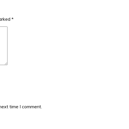
marked
*
 next time I comment.