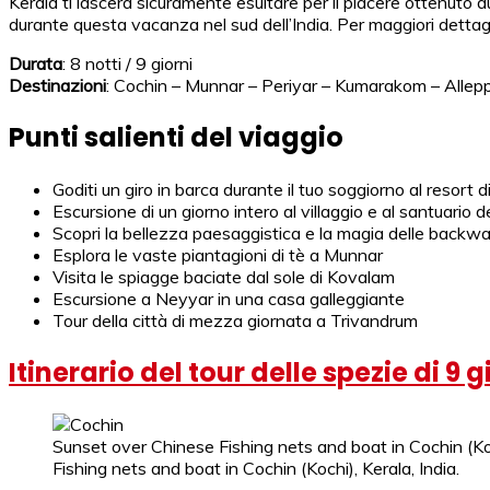
Kerala ti lascerà sicuramente esultare per il piacere ottenuto du
durante questa vacanza nel sud dell’India. Per maggiori dettagli 
Durata
: 8 notti / 9 giorni
Destinazioni
: Cochin – Munnar – Periyar – Kumarakom – Alle
Punti salienti del viaggio
Goditi un giro in barca durante il tuo soggiorno al resort
Escursione di un giorno intero al villaggio e al santuario 
Scopri la bellezza paesaggistica e la magia delle backwa
Esplora le vaste piantagioni di tè a Munnar
Visita le spiagge baciate dal sole di Kovalam
Escursione a Neyyar in una casa galleggiante
Tour della città di mezza giornata a Trivandrum
Itinerario del tour delle spezie di 9 
Sunset over Chinese Fishing nets and boat in Cochin (Koc
Fishing nets and boat in Cochin (Kochi), Kerala, India.