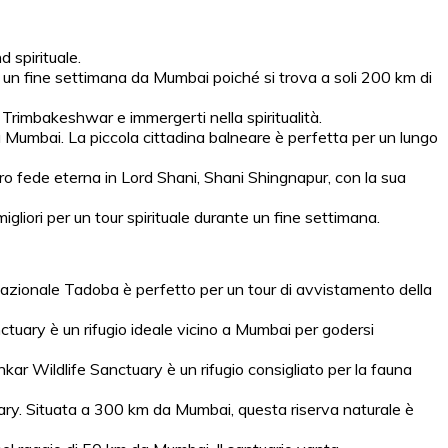
d spirituale.
te un fine settimana da Mumbai poiché si trova a soli 200 km di
 Trimbakeshwar e immergerti nella spiritualità.
da Mumbai. La piccola cittadina balneare è perfetta per un lungo
ro fede eterna in Lord Shani, Shani Shingnapur, con la sua
gliori per un tour spirituale durante un fine settimana.
o Nazionale Tadoba è perfetto per un tour di avvistamento della
nctuary è un rifugio ideale vicino a Mumbai per godersi
nkar Wildlife Sanctuary è un rifugio consigliato per la fauna
uary. Situata a 300 km da Mumbai, questa riserva naturale è