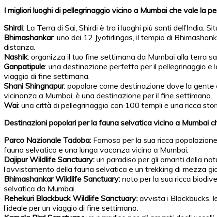
I migliori luoghi di pellegrinaggio vicino a Mumbai che vale la p
Shirdi
: La Terra di Sai, Shirdi è tra i luoghi più santi dell’India
Bhimashankar
: uno dei 12 Jyotirlingas, il tempio di Bhimashan
distanza.
Nashik
: organizza il tuo fine settimana da Mumbai alla terra s
Ganpatipule
: una destinazione perfetta per il pellegrinaggio e
viaggio di fine settimana.
Shani Shingnapur
: popolare come destinazione dove la gente d
vicinanza a Mumbai, è una destinazione per il fine settimana.
Wai
: una città di pellegrinaggio con 100 templi e una ricca sto
Destinazioni popolari per la fauna selvatica vicino a Mumbai ch
Parco Nazionale Tadoba:
Famoso per la sua ricca popolazione d
fauna selvatica e una lunga vacanza vicino a Mumbai.
Dajipur Wildlife Sanctuary:
un paradiso per gli amanti della natu
l’avvistamento della fauna selvatica e un trekking di mezza gi
Bhimashankar Wildlife Sanctuary:
noto per la sua ricca biodiv
selvatica da Mumbai.
Rehekuri Blackbuck Wildlife Sanctuary:
avvista i Blackbucks, l
l’ideale per un viaggio di fine settimana.