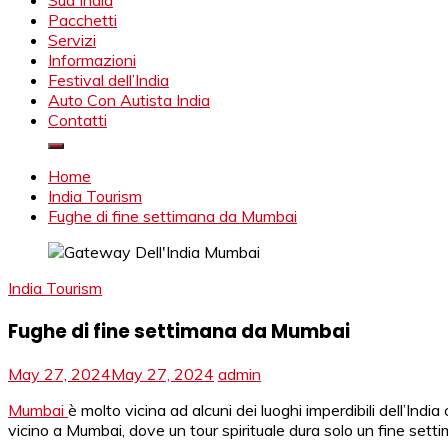
Viaggio India, Viaggio Agenzia India, Rajasthan Viaggio, Tour Op
Sud India
Pacchetti
Servizi
Informazioni
Festival dell’India
Auto Con Autista India
Contatti
Home
India Tourism
Fughe di fine settimana da Mumbai
India Tourism
Fughe di fine settimana da Mumbai
May 27, 2024
May 27, 2024
admin
Mumbai
è molto vicina ad alcuni dei luoghi imperdibili dell’In
vicino a Mumbai, dove un tour spirituale dura solo un fine sett