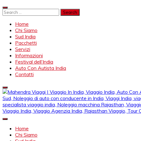
Skip
to
Search
content
for:
Home
Chi Siamo
Sud India
Pacchetti
Servizi
Informazioni
Festival dell’India
Auto Con Autista India
Contatti
Mahendra Viaggi | Viaggio In India, Viaggio India, Auto Con Autis
Mahendra Travel
Noleggio di auto con conducente in India, Viaggi India, viaggio i
Home
specialista viaggio india, Noleggio macchina Rajasthan, Viaggio
Chi Siamo