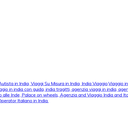
ta in India, Viaggi Su Misura in India, India Viaggio,Viaggio in N
n india con guida, india tragitti, agenzia viaggi in india, agenzia
 alle Inde, Palace on wheels, Agenzia and Viaggio India and Ital