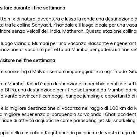
isitare durante i fine settimana
etto mix di natura, avventura e lusso la rende una destinazione d
ata tra le colline Sahyadri, Khandala è il luogo ideale per una v
collinare senza veicoli dell’India, Matheran. Questa stazione colli
 luogo vicino a Mumbai per una vacanza rilassante e rigenerante
tinazione di vacanza perfetta da Mumbai per godersi un fine set
visitare nei fine settimana
e snorkeling a Malvan sembra impareggiabile in ogni modo. Situat
no a Mumbai, Kolad è una destinazione imperdibile per il fine sett
ika a Bhira, una destinazione per il fine settimana da Mumbai da n
la vanta avvincenti campeggi, bungee jumping e opportunità di 
d è la migliore destinazione di vacanza nel raggio di 100 km da M
a migliore esperienza di parapendio sorvolando i Ghati occidenta
miriade di attività acquatiche come parasailing, jet ski, snorkeli
doppia della cascata a Karjat quando pianificate la vostra fuga de