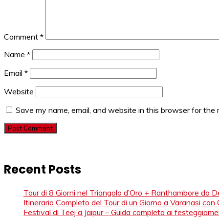
Comment
*
Name
*
Email
*
Website
Save my name, email, and website in this browser for the
Recent Posts
Tour di 8 Giorni nel Triangolo d’Oro + Ranthambore da De
Itinerario Completo del Tour di un Giorno a Varanasi con
Festival di Teej a Jaipur – Guida completa ai festeggiame