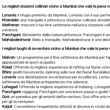
Le migliori stazioni collinari vicino a Mumbai che vale la pena v
Lonavla:
il rifugio preferito da Mumbai, Lonavla con il suo perf
Khandala
: una tranquilla e pittoresca stazione collinare annid
Matheran
: trascorri il tuo fine settimana nell’unica stazione 
vacanza.
Panchgani
: Benedetto dalla natura pittoresca, Panchgani è un
Mahabaleshwar
: Bello e tranquillo, Mahabaleshwar è una des
I migliori luoghi di avventura vicino a Mumbai che vale la pena 
Malvan
: Un programma per il fine settimana da Mumbai per far
appassionati di sport acquatici.
Kolad
: Offrendo la migliore esperienza di rafting sul fiume vici
Bhira
: goditi l’avvincente ziplining sulle rive del fiume Kundal
Lonavla
: una destinazione avventurosa per eccellenza, Lonav
settimana da Mumbai un’esperienza che adorerai.
Lohagad
: Offrendo la migliore esperienza di trekking, Lohaga
Panchgani
: raggiungi Panchgani per una breve pausa e goditi l
Goa
: un paradiso per gli amanti dell’avventura, Goa offre una 
per gli avventurieri.
Karjat
: Concedetevi l’inquietante attività di discesa in corda 