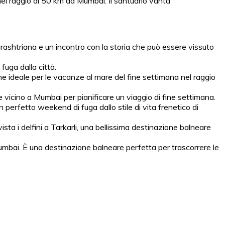
na nel raggio di 50 km da Mumbai. Il santuario vanta
rashtriana e un incontro con la storia che può essere vissuto
fuga dalla città.
one ideale per le vacanze al mare del fine settimana nel raggio
le vicino a Mumbai per pianificare un viaggio di fine settimana.
n perfetto weekend di fuga dallo stile di vita frenetico di
ista i delfini a Tarkarli, una bellissima destinazione balneare
 Mumbai. È una destinazione balneare perfetta per trascorrere le