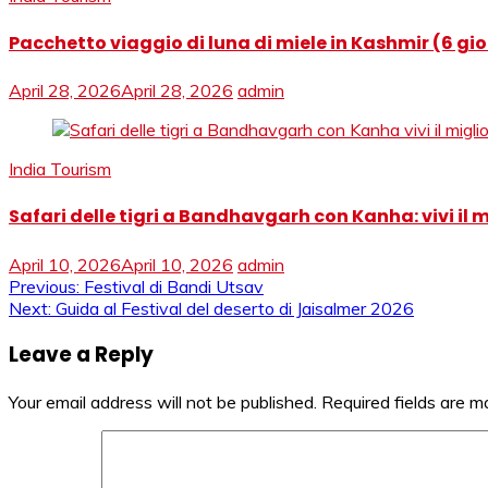
Pacchetto viaggio di luna di miele in Kashmir (6 gior
April 28, 2026
April 28, 2026
admin
India Tourism
Safari delle tigri a Bandhavgarh con Kanha: vivi il migl
April 10, 2026
April 10, 2026
admin
Post
Previous:
Festival di Bandi Utsav
Next:
Guida al Festival del deserto di Jaisalmer 2026
navigation
Leave a Reply
Your email address will not be published.
Required fields are 