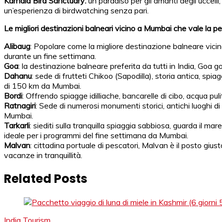
Karnala Bird Sanctuary:
un paradiso per gli amanti degli uccelli
un’esperienza di birdwatching senza pari.
Le migliori destinazioni balneari vicino a Mumbai che vale la pe
Alibaug
: Popolare come la migliore destinazione balneare vici
durante un fine settimana.
Goa
: la destinazione balneare preferita da tutti in India, Goa 
Dahanu
: sede di frutteti Chikoo (Sapodilla), storia antica, sp
di 150 km da Mumbai.
Bordi
: Offrendo spiagge idilliache, bancarelle di cibo, acqua pu
Ratnagiri
: Sede di numerosi monumenti storici, antichi luoghi di
Mumbai.
Tarkarli
: siediti sulla tranquilla spiaggia sabbiosa, guarda il ma
ideale per i programmi del fine settimana da Mumbai.
Malvan
: cittadina portuale di pescatori, Malvan è il posto giu
vacanze in tranquillità.
Related Posts
India Tourism