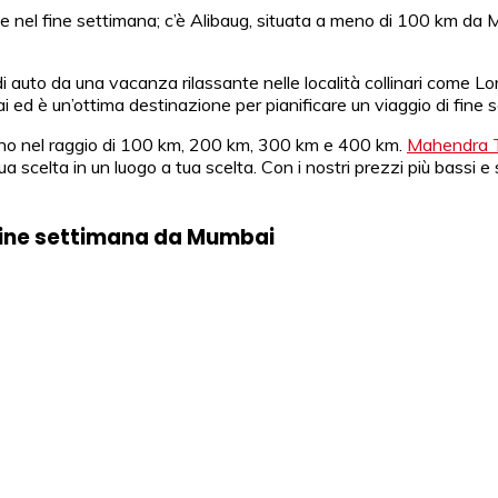
e nel fine settimana; c’è Alibaug, situata a meno di 100 km da Mu
di auto da una vacanza rilassante nelle località collinari come L
 ed è un’ottima destinazione per pianificare un viaggio di fine 
ovano nel raggio di 100 km, 200 km, 300 km e 400 km.
Mahendra T
scelta in un luogo a tua scelta. Con i nostri prezzi più bassi e s
l fine settimana da Mumbai