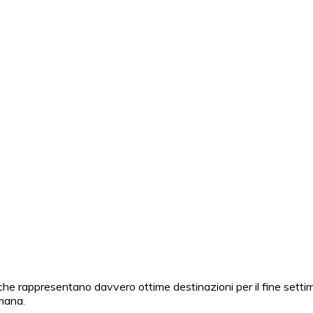
erator Italiano in India.
dia che rappresentano davvero ottime destinazioni per il fine set
imana.