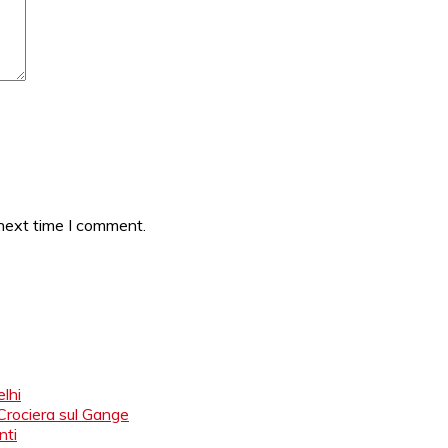
 next time I comment.
lhi
 Crociera sul Gange
nti