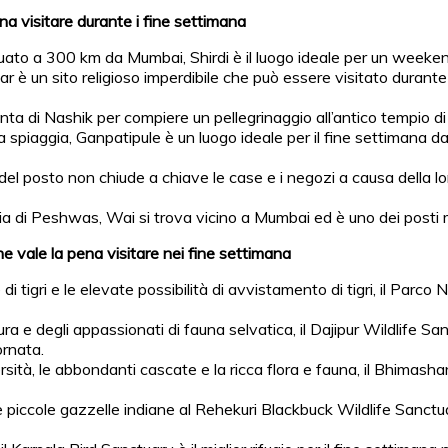
ena visitare durante i fine settimana
. Situato a 300 km da Mumbai, Shirdi è il luogo ideale per un weeken
kar è un sito religioso imperdibile che può essere visitato duran
anta di Nashik per compiere un pellegrinaggio all’antico tempio di
 la spiaggia, Ganpatipule è un luogo ideale per il fine settimana 
el posto non chiude a chiave le case e i negozi a causa della lo
ria di Peshwas, Wai si trova vicino a Mumbai ed è uno dei posti mi
e vale la pena visitare nei fine settimana
i tigri e le elevate possibilità di avvistamento di tigri, il Parc
ra e degli appassionati di fauna selvatica, il Dajipur Wildlife Sa
ornata.
ersità, le abbondanti cascate e la ricca flora e fauna, il Bhimasha
e piccole gazzelle indiane al Rehekuri Blackbuck Wildlife Sanct