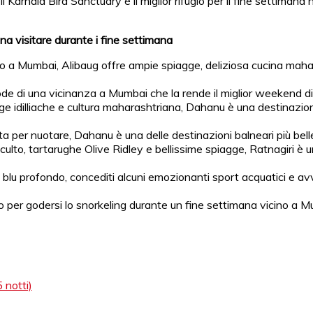
, il Karnala Bird Sanctuary è il miglior rifugio per il fine settima
na visitare durante i fine settimana
no a Mumbai, Alibaug offre ampie spiagge, deliziosa cucina maha
gode di una vicinanza a Mumbai che la rende il miglior weekend di 
iagge idilliache e cultura maharashtriana, Dahanu è una destinazi
lita per nuotare, Dahanu è una delle destinazioni balneari più bel
 culto, tartarughe Olive Ridley e bellissime spiagge, Ratnagiri è u
re blu profondo, concediti alcuni emozionanti sport acquatici e avv
sto per godersi lo snorkeling durante un fine settimana vicino a