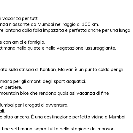
i vacanza per tutti.
acanza rilassante da Mumbai nel raggio di 100 km.
nare lontana dalla folla impazzita è perfetta anche per una lunga
 con amici e famiglia.
timana nella quiete e nella vegetazione lussureggiante.
o sulla striscia di Konkan, Malvan è un punto caldo per gli
imana per gli amanti degli sport acquatici.
on perdere.
mountain bike che rendono qualsiasi vacanza di fine
umbai per i drogati di avventura.
li.
ng e altro ancora. È una destinazione perfetta vicino a Mumbai
l fine settimana, soprattutto nella stagione dei monsoni.