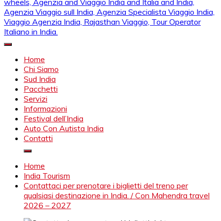
Mahendra Viaggi | Viaggio In India, Viaggio India, Auto Con
Mahendra Travel
Autista in India, Viaggi Su Misura in India, India Viaggio,Viaggio
Home
in Nord India, Viaggio in Sud India Viaggio in Nord, Viaggio in
Chi Siamo
Sud, Noleggio di auto con conducente in India, Viaggi India,
Sud India
viaggio in india con guida, india tragitti, agenzia viaggi in india,
Pacchetti
agenzia viaggi in nord india, agenzia viaggi in
Servizi
Rajasthan,agenzia specialista viaggio india, Noleggio
Informazioni
macchina Rajasthan, Viaggio alle Inde, Palace on wheels,
Festival dell’India
Agenzia and Viaggio India and Italia and India, Agenzia
Auto Con Autista India
Viaggio sull India, Agenzia Specialista Viaggio India, Viaggio
Contatti
Agenzia India, Rajasthan Viaggio, Tour Operator Italiano in
India.
Home
India Tourism
Contattaci per prenotare i biglietti del treno per
qualsiasi destinazione in India. / Con Mahendra travel
2026 – 2027