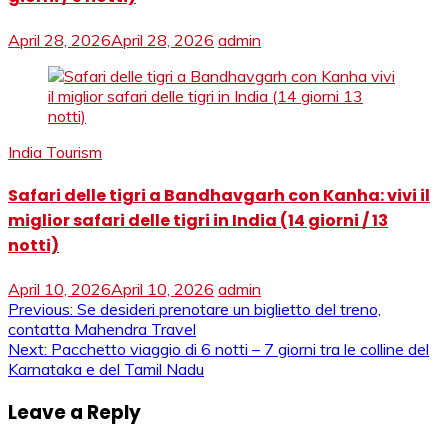
April 28, 2026
April 28, 2026
admin
India Tourism
Safari delle tigri a Bandhavgarh con Kanha: vivi il
miglior safari delle tigri in India (14 giorni / 13
notti)
April 10, 2026
April 10, 2026
admin
Post
Previous:
Se desideri prenotare un biglietto del treno,
contatta Mahendra Travel
navigation
Next:
Pacchetto viaggio di 6 notti – 7 giorni tra le colline del
Karnataka e del Tamil Nadu
Leave a Reply