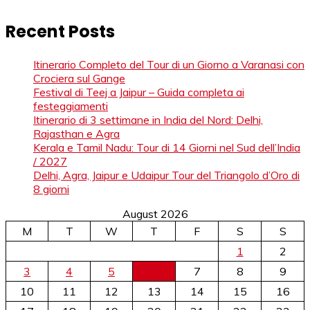
Recent Posts
Itinerario Completo del Tour di un Giorno a Varanasi con
Crociera sul Gange
Festival di Teej a Jaipur – Guida completa ai
festeggiamenti
Itinerario di 3 settimane in India del Nord: Delhi,
Rajasthan e Agra
Kerala e Tamil Nadu: Tour di 14 Giorni nel Sud dell’India
/ 2027
Delhi, Agra, Jaipur e Udaipur Tour del Triangolo d’Oro di
8 giorni
August 2026
M
T
W
T
F
S
S
1
2
3
4
5
6
7
8
9
10
11
12
13
14
15
16