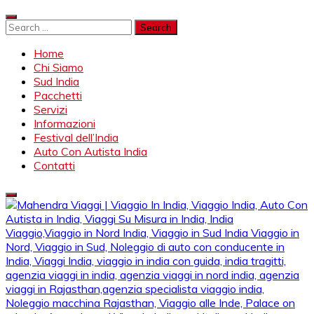
Skip
to
Search
content
for:
Home
Chi Siamo
Sud India
Pacchetti
Servizi
Informazioni
Festival dell’India
Auto Con Autista India
Contatti