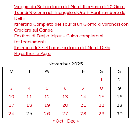
Viaggio da Solo in India del Nord: Itinerario di 10 Giorni
Tour di 8 Giorni nel Triangolo d’Oro + Ranthambore da
Delhi
Itinerario Completo del Tour di un Giorno a Varanasi con
Crociera sul Gange
Festival di Teej a Jaipur – Guida completa ai
festeggiamenti
Itinerario di 3 settimane in India del Nord: Delhi,
Rajasthan e Agra
November 2025
M
T
W
T
F
S
S
1
2
3
4
5
6
7
8
9
10
11
12
13
14
15
16
17
18
19
20
21
22
23
24
25
26
27
28
29
30
« Oct
Dec »