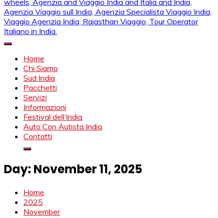
Mahendra Viaggi | Viaggio In India, Viaggio India, Auto Con
Mahendra Travel
Autista in India, Viaggi Su Misura in India, India Viaggio,Viaggio
Home
in Nord India, Viaggio in Sud India Viaggio in Nord, Viaggio in
Chi Siamo
Sud, Noleggio di auto con conducente in India, Viaggi India,
Sud India
viaggio in india con guida, india tragitti, agenzia viaggi in india,
Pacchetti
agenzia viaggi in nord india, agenzia viaggi in
Servizi
Rajasthan,agenzia specialista viaggio india, Noleggio
Informazioni
macchina Rajasthan, Viaggio alle Inde, Palace on wheels,
Festival dell’India
Agenzia and Viaggio India and Italia and India, Agenzia
Auto Con Autista India
Viaggio sull India, Agenzia Specialista Viaggio India, Viaggio
Contatti
Agenzia India, Rajasthan Viaggio, Tour Operator Italiano in
India.
Day:
November 11, 2025
Home
2025
November