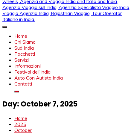
Mahendra Viaggi | Viaggio In India, Viaggio India, Auto Con
Mahendra Travel
Autista in India, Viaggi Su Misura in India, India Viaggio,Viaggio
Home
in Nord India, Viaggio in Sud India Viaggio in Nord, Viaggio in
Chi Siamo
Sud, Noleggio di auto con conducente in India, Viaggi India,
Sud India
viaggio in india con guida, india tragitti, agenzia viaggi in india,
Pacchetti
agenzia viaggi in nord india, agenzia viaggi in
Servizi
Rajasthan,agenzia specialista viaggio india, Noleggio
Informazioni
macchina Rajasthan, Viaggio alle Inde, Palace on wheels,
Festival dell’India
Agenzia and Viaggio India and Italia and India, Agenzia
Auto Con Autista India
Viaggio sull India, Agenzia Specialista Viaggio India, Viaggio
Contatti
Agenzia India, Rajasthan Viaggio, Tour Operator Italiano in
India.
Day:
October 7, 2025
Home
2025
October