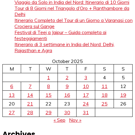
Viaggio da Solo in India del Nord: Itinerario di 10 Giorni
Tour di 8 Giorni nel Triangolo d’Oro + Ranthambore da
Delhi
Itinerario Completo del Tour di un Giorno a Varanasi con
Crociera sul Gange
Festival di Teej a Jaipur – Guida completa ai
festeggiamenti
Itinerario di 3 settimane in India del Nord: Delhi,
Rajasthan e Agra
October 2025
M
T
W
T
F
S
S
1
2
3
4
5
6
7
8
9
10
11
12
13
14
15
16
17
18
19
20
21
22
23
24
25
26
27
28
29
30
31
« Sep
Nov »
Archives