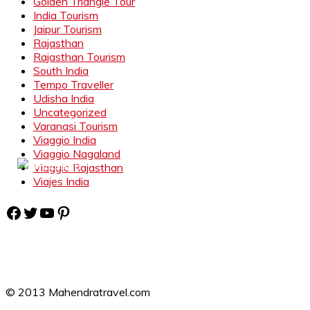
Golden Triangle Tour
India Tourism
Jaipur Tourism
Rajasthan
Rajasthan Tourism
South India
Tempo Traveller
Udisha India
Uncategorized
Varanasi Tourism
Viaggio India
Viaggio Nagaland
Viaggio Rajasthan
Viajes India
Facebook
Twitter
YouTube
Pinterest
© 2013 Mahendratravel.com