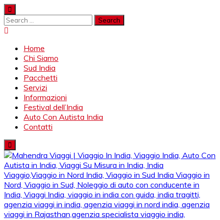
Skip
to
Search
content
for:
Home
Chi Siamo
Sud India
Pacchetti
Servizi
Informazioni
Festival dell’India
Auto Con Autista India
Contatti