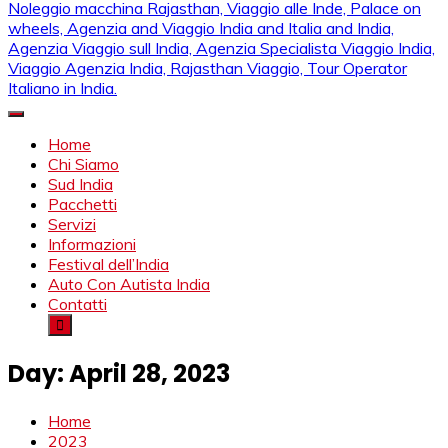
Mahendra Viaggi | Viaggio In India, Viaggio India, Auto Con
Mahendra Travel
Autista in India, Viaggi Su Misura in India, India Viaggio,Viaggio
Home
in Nord India, Viaggio in Sud India Viaggio in Nord, Viaggio in
Chi Siamo
Sud, Noleggio di auto con conducente in India, Viaggi India,
Sud India
viaggio in india con guida, india tragitti, agenzia viaggi in india,
Pacchetti
agenzia viaggi in nord india, agenzia viaggi in
Servizi
Rajasthan,agenzia specialista viaggio india, Noleggio
Informazioni
macchina Rajasthan, Viaggio alle Inde, Palace on wheels,
Festival dell’India
Agenzia and Viaggio India and Italia and India, Agenzia
Auto Con Autista India
Viaggio sull India, Agenzia Specialista Viaggio India, Viaggio
Contatti
Agenzia India, Rajasthan Viaggio, Tour Operator Italiano in
India.
Day:
April 28, 2023
Home
2023