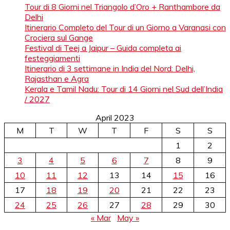
Tour di 8 Giorni nel Triangolo d’Oro + Ranthambore da
Delhi
Itinerario Completo del Tour di un Giorno a Varanasi con
Crociera sul Gange
Festival di Teej a Jaipur – Guida completa ai
festeggiamenti
Itinerario di 3 settimane in India del Nord: Delhi,
Rajasthan e Agra
Kerala e Tamil Nadu: Tour di 14 Giorni nel Sud dell’India
/ 2027
April 2023
M
T
W
T
F
S
S
1
2
3
4
5
6
7
8
9
10
11
12
13
14
15
16
17
18
19
20
21
22
23
24
25
26
27
28
29
30
« Mar
May »