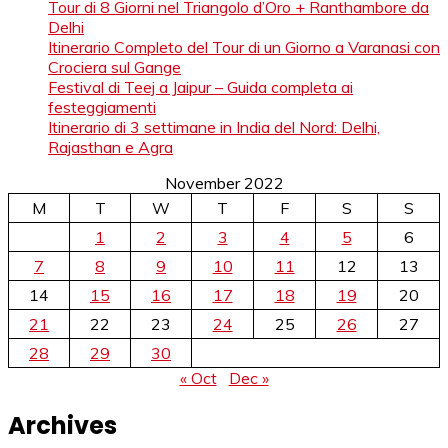
Tour di 8 Giorni nel Triangolo d’Oro + Ranthambore da
Delhi
Itinerario Completo del Tour di un Giorno a Varanasi con
Crociera sul Gange
Festival di Teej a Jaipur – Guida completa ai
festeggiamenti
Itinerario di 3 settimane in India del Nord: Delhi,
Rajasthan e Agra
November 2022
M
T
W
T
F
S
S
1
2
3
4
5
6
7
8
9
10
11
12
13
14
15
16
17
18
19
20
21
22
23
24
25
26
27
28
29
30
« Oct
Dec »
Archives