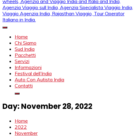
Mahendra Viaggi | Viaggio In India, Viaggio India, Auto Con
Mahendra Travel
Autista in India, Viaggi Su Misura in India, India Viaggio,Viaggio
Home
in Nord India, Viaggio in Sud India Viaggio in Nord, Viaggio in
Chi Siamo
Sud, Noleggio di auto con conducente in India, Viaggi India,
Sud India
viaggio in india con guida, india tragitti, agenzia viaggi in india,
Pacchetti
agenzia viaggi in nord india, agenzia viaggi in
Servizi
Rajasthan,agenzia specialista viaggio india, Noleggio
Informazioni
macchina Rajasthan, Viaggio alle Inde, Palace on wheels,
Festival dell’India
Agenzia and Viaggio India and Italia and India, Agenzia
Auto Con Autista India
Viaggio sull India, Agenzia Specialista Viaggio India, Viaggio
Contatti
Agenzia India, Rajasthan Viaggio, Tour Operator Italiano in
India.
Day:
November 28, 2022
Home
2022
November