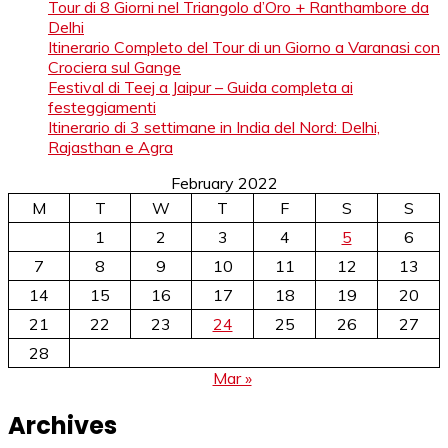
Tour di 8 Giorni nel Triangolo d’Oro + Ranthambore da
Delhi
Itinerario Completo del Tour di un Giorno a Varanasi con
Crociera sul Gange
Festival di Teej a Jaipur – Guida completa ai
festeggiamenti
Itinerario di 3 settimane in India del Nord: Delhi,
Rajasthan e Agra
February 2022
M
T
W
T
F
S
S
1
2
3
4
5
6
7
8
9
10
11
12
13
14
15
16
17
18
19
20
21
22
23
24
25
26
27
28
Mar »
Archives