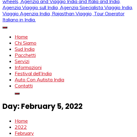
Mahendra Viaggi | Viaggio In India, Viaggio India, Auto Con
Mahendra Travel
Autista in India, Viaggi Su Misura in India, India Viaggio,Viaggio
Home
in Nord India, Viaggio in Sud India Viaggio in Nord, Viaggio in
Chi Siamo
Sud, Noleggio di auto con conducente in India, Viaggi India,
Sud India
viaggio in india con guida, india tragitti, agenzia viaggi in india,
Pacchetti
agenzia viaggi in nord india, agenzia viaggi in
Servizi
Rajasthan,agenzia specialista viaggio india, Noleggio
Informazioni
macchina Rajasthan, Viaggio alle Inde, Palace on wheels,
Festival dell’India
Agenzia and Viaggio India and Italia and India, Agenzia
Auto Con Autista India
Viaggio sull India, Agenzia Specialista Viaggio India, Viaggio
Contatti
Agenzia India, Rajasthan Viaggio, Tour Operator Italiano in
India.
Day:
February 5, 2022
Home
2022
February