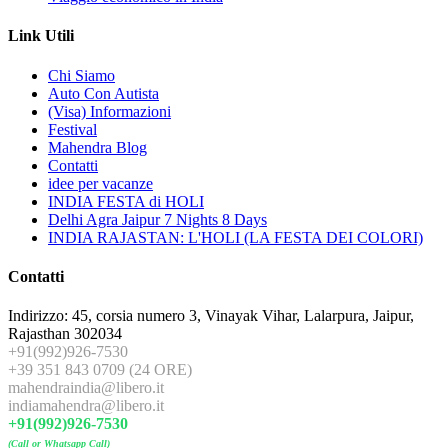
Link Utili
Chi Siamo
Auto Con Autista
(Visa) Informazioni
Festival
Mahendra Blog
Contatti
idee per vacanze
INDIA FESTA di HOLI
Delhi Agra Jaipur 7 Nights 8 Days
INDIA RAJASTAN: L'HOLI (LA FESTA DEI COLORI)
Contatti
Indirizzo: 45, corsia numero 3, Vinayak Vihar, Lalarpura, Jaipur,
Rajasthan 302034
+91(992)926-7530
+39 351 843 0709 (24 ORE)
mahendraindia@libero.it
indiamahendra@libero.it
+91(992)926-7530
(Call or Whatsapp Call)