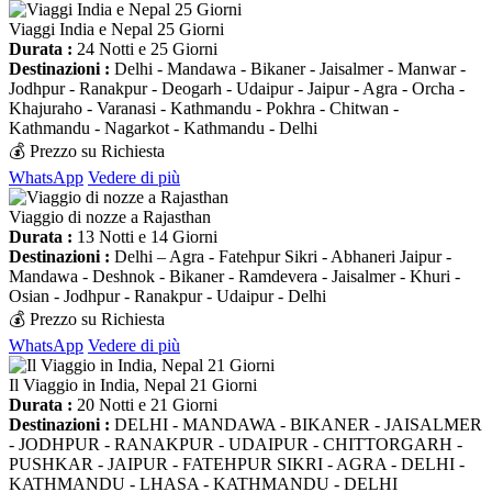
Viaggi India e Nepal 25 Giorni
Durata :
24 Notti e 25 Giorni
Destinazioni :
Delhi - Mandawa - Bikaner - Jaisalmer - Manwar -
Jodhpur - Ranakpur - Deogarh - Udaipur - Jaipur - Agra - Orcha -
Khajuraho - Varanasi - Kathmandu - Pokhra - Chitwan -
Kathmandu - Nagarkot - Kathmandu - Delhi
💰 Prezzo su Richiesta
WhatsApp
Vedere di più
Viaggio di nozze a Rajasthan
Durata :
13 Notti e 14 Giorni
Destinazioni :
Delhi – Agra - Fatehpur Sikri - Abhaneri Jaipur -
Mandawa - Deshnok - Bikaner - Ramdevera - Jaisalmer - Khuri -
Osian - Jodhpur - Ranakpur - Udaipur - Delhi
💰 Prezzo su Richiesta
WhatsApp
Vedere di più
Il Viaggio in India, Nepal 21 Giorni
Durata :
20 Notti e 21 Giorni
Destinazioni :
DELHI - MANDAWA - BIKANER - JAISALMER
- JODHPUR - RANAKPUR - UDAIPUR - CHITTORGARH -
PUSHKAR - JAIPUR - FATEHPUR SIKRI - AGRA - DELHI -
KATHMANDU - LHASA - KATHMANDU - DELHI