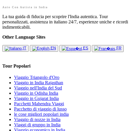
Auto Con Autista in India
La tua guida di fiducia per scoprire l'India autentica. Tour
personalizzati, assistenza in italiano 24/7, esperienze uniche e ricordi
indimenticabili.
Other Language Sites
IT
EN
ES
FR
Tour Popolari
Viaggio Triangolo d'Oro
Viaggio in India Rajasthan
Viaggio nell'India del Sud
Viaggio in Odisha India
Viaggio in Gujarat India
Pacchetti Mahendra Viaggi
Pacchetto di viaggio di lusso
le cose migliori popolari india
Viaggio di nozze in India
Viaggi di gruppo in India
Viaggio economico in India