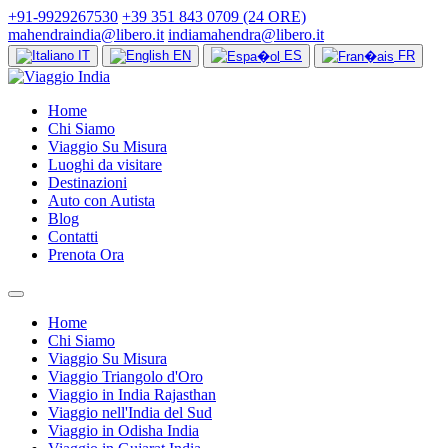
+91-9929267530
+39 351 843 0709 (24 ORE)
mahendraindia@libero.it
indiamahendra@libero.it
IT
EN
ES
FR
Home
Chi Siamo
Viaggio Su Misura
Luoghi da visitare
Destinazioni
Auto con Autista
Blog
Contatti
Prenota Ora
Home
Chi Siamo
Viaggio Su Misura
Viaggio Triangolo d'Oro
Viaggio in India Rajasthan
Viaggio nell'India del Sud
Viaggio in Odisha India