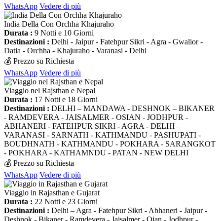
WhatsApp
Vedere di più
India Della Con Orchha Khajuraho
Durata :
9 Notti e 10 Giorni
Destinazioni :
Delhi - Jaipur - Fatehpur Sikri - Agra - Gwalior -
Datia - Orchha - Khajuraho - Varanasi - Delhi
💰 Prezzo su Richiesta
WhatsApp
Vedere di più
Viaggio nel Rajsthan e Nepal
Durata :
17 Notti e 18 Giorni
Destinazioni :
DELHI – MANDAWA - DESHNOK – BIKANER
- RAMDEVERA - JAISALMER - OSIAN - JODHPUR -
ABHANERI - FATEHPUR SIKRI - AGRA - DELHI –
VARANASI - SARNATH - KATHMANDU - PASHUPATI -
BOUDHNATH - KATHMANDU - POKHARA - SARANGKOT
- POKHARA - KATHAMNDU - PATAN - NEW DELHI
💰 Prezzo su Richiesta
WhatsApp
Vedere di più
Viaggio in Rajasthan e Gujarat
Durata :
22 Notti e 23 Giorni
Destinazioni :
Delhi – Agra - Fatehpur Sikri - Abhaneri - Jaipur -
Deshnok - Bikaner - Ramdevera - Jaisalmer - Oian - Jodhpur -