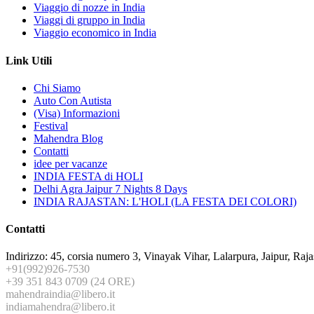
Viaggio di nozze in India
Viaggi di gruppo in India
Viaggio economico in India
Link Utili
Chi Siamo
Auto Con Autista
(Visa) Informazioni
Festival
Mahendra Blog
Contatti
idee per vacanze
INDIA FESTA di HOLI
Delhi Agra Jaipur 7 Nights 8 Days
INDIA RAJASTAN: L'HOLI (LA FESTA DEI COLORI)
Contatti
Indirizzo: 45, corsia numero 3, Vinayak Vihar, Lalarpura, Jaipur, Ra
+91(992)926-7530
+39 351 843 0709 (24 ORE)
mahendraindia@libero.it
indiamahendra@libero.it