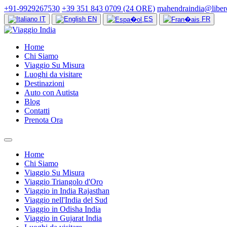
+91-9929267530
+39 351 843 0709 (24 ORE)
mahendraindia@libero
IT
EN
ES
FR
Home
Chi Siamo
Viaggio Su Misura
Luoghi da visitare
Destinazioni
Auto con Autista
Blog
Contatti
Prenota Ora
Home
Chi Siamo
Viaggio Su Misura
Viaggio Triangolo d'Oro
Viaggio in India Rajasthan
Viaggio nell'India del Sud
Viaggio in Odisha India
Viaggio in Gujarat India