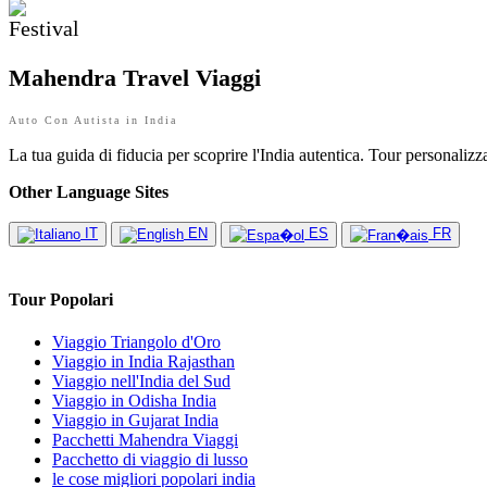
Mahendra Travel Viaggi
Auto Con Autista in India
La tua guida di fiducia per scoprire l'India autentica. Tour personalizza
Other Language Sites
IT
EN
ES
FR
Tour Popolari
Viaggio Triangolo d'Oro
Viaggio in India Rajasthan
Viaggio nell'India del Sud
Viaggio in Odisha India
Viaggio in Gujarat India
Pacchetti Mahendra Viaggi
Pacchetto di viaggio di lusso
le cose migliori popolari india