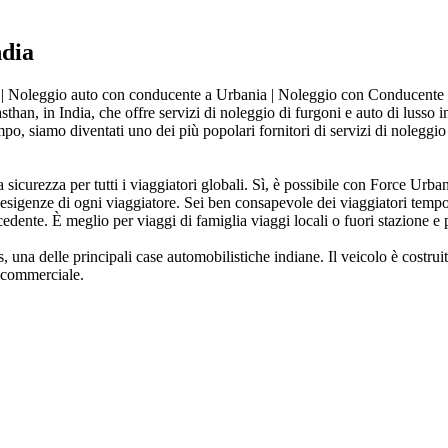
ndia
| Noleggio auto con conducente a Urbania | Noleggio con Conducente 
an, in India, che offre servizi di noleggio di furgoni e auto di lusso in 
po, siamo diventati uno dei più popolari fornitori di servizi di noleggio d
sicurezza per tutti i viaggiatori globali. Sì, è possibile con Force Ur
 esigenze di ogni viaggiatore. Sei ben consapevole dei viaggiatori temp
edente. È meglio per viaggi di famiglia viaggi locali o fuori stazione e 
 delle principali case automobilistiche indiane. Il veicolo è costruito 
o commerciale.