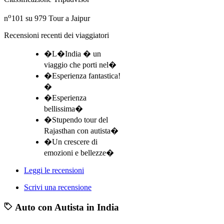
o
n
101 su 979
Tour a Jaipur
Recensioni recenti dei viaggiatori
�L�India � un
viaggio che porti nel�
�Esperienza fantastica!
�
�Esperienza
bellissima�
�Stupendo tour del
Rajasthan con autista�
�Un crescere di
emozioni e bellezze�
Leggi le recensioni
Scrivi una recensione
Auto con Autista in India