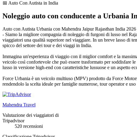
📅 Auto Con Autista in India
Noleggio auto con
conducente a Urbania
I
Auto con Autista Urbania con Mahendra Jaipur Rajasthan India 2026 
- Siamo la migliore compagnia di noleggio di furgoni di lusso nel Rajasth
viaggiatori una qualità superiore nel viaggiare. In un breve lasso di tem
spicco del settore dei tour e dei viaggi in India.
Immagina un'esperienza di viaggio con il miglior comfort e la massima 
veicolo così confortevole che può essere trasformato per soddisfare le
lusso in versione high-end con caratteristiche lussuose e un aspetto ecc
Force Urbania è un veicolo multiuso (MPV) prodotto da Force Motors, una
rendendolo la scelta ideale per famiglie numerose, tour operator e us
Mahendra Travel
Valutazione dei viaggiatori di
Tripadvisor
520 recensioni
Classificazione Tripadvisor