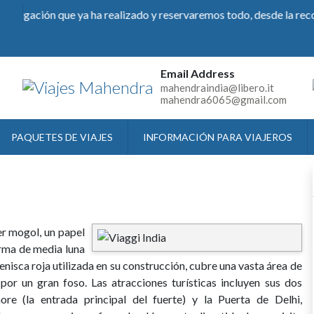
igación que ya ha realizado y reservaremos todo, desde la recogid
Email Address
mahendraindia@libero.it
mahendra6065@gmail.com
PAQUETES DE VIAJES
INFORMACIÓN PARA VIAJEROS
r mogol, un papel
orma de media luna
enisca roja utilizada en su construcción, cubre una vasta área de
or un gran foso. Las atracciones turísticas incluyen sus dos
re (la entrada principal del fuerte) y la Puerta de Delhi,