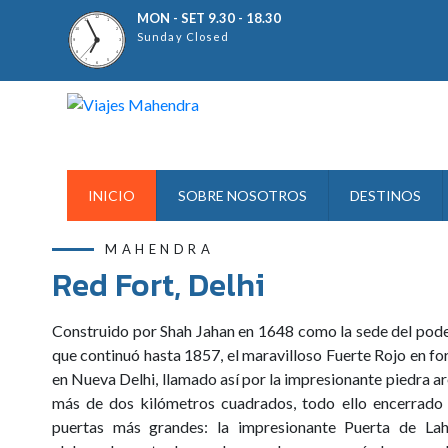
MON - SET 9.30 - 18.30
rvicio completo, lo ayudaremos con ideas o verificaremos la invest
Sunday Closed
INICIO
SOBRE NOSOTROS
DESTINOS
MAHENDRA
Red Fort, Delhi
Construido por Shah Jahan en 1648 como la sede del pode
que continuó hasta 1857, el maravilloso Fuerte Rojo en f
en Nueva Delhi, llamado así por la impresionante piedra ar
más de dos kilómetros cuadrados, todo ello encerrado p
puertas más grandes: la impresionante Puerta de Laho