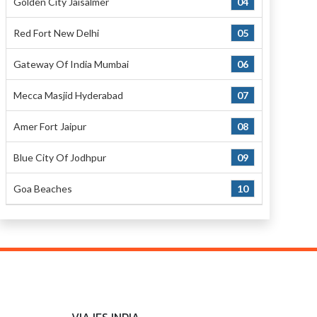
Golden City Jaisalmer
04
Red Fort New Delhi
05
Gateway Of India Mumbai
06
Mecca Masjid Hyderabad
07
Amer Fort Jaipur
08
Blue City Of Jodhpur
09
Goa Beaches
10