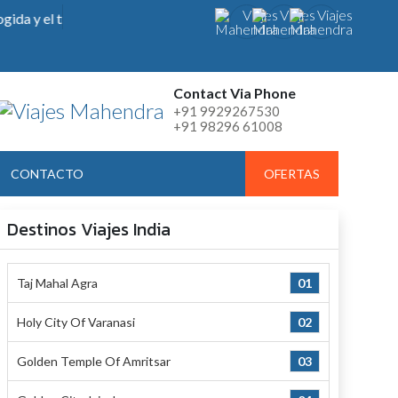
a y el transporte hasta su punto de partida hasta la obtención de 
Contact Via Phone
+91 9929267530
+91 98296 61008
CONTACTO
OFERTAS
Destinos Viajes India
Taj Mahal Agra
01
Holy City Of Varanasi
02
Golden Temple Of Amritsar
03