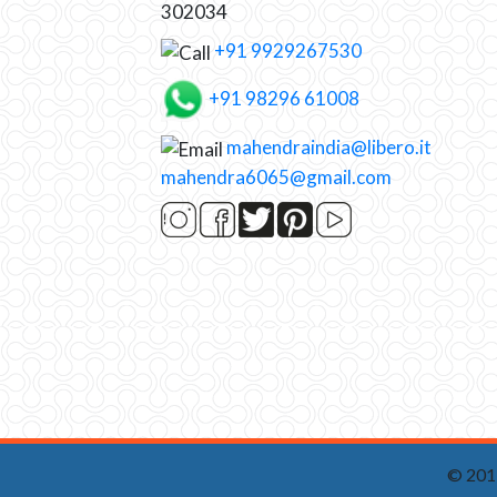
302034
+91 9929267530
+91 98296 61008
mahendraindia@libero.it
mahendra6065@gmail.com
© 201