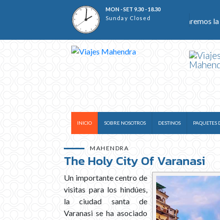
MON - SET 9.30 - 18.30
Sunday Closed
vicio completo, lo ayudaremos con ideas o verificaremos la invest
INICIO
SOBRE NOSOTROS
DESTINOS
PAQUETES D
MAHENDRA
The Holy City Of Varanasi
Un importante centro de
visitas para los hindúes,
la ciudad santa de
Varanasi se ha asociado