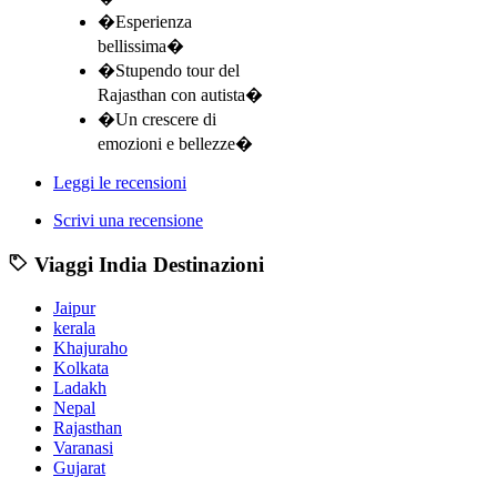
�Esperienza
bellissima�
�Stupendo tour del
Rajasthan con autista�
�Un crescere di
emozioni e bellezze�
Leggi le recensioni
Scrivi una recensione
Viaggi India Destinazioni
Jaipur
kerala
Khajuraho
Kolkata
Ladakh
Nepal
Rajasthan
Varanasi
Gujarat