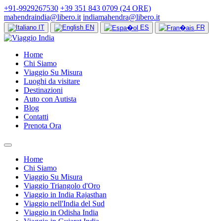
+91-9929267530
+39 351 843 0709 (24 ORE)
mahendraindia@libero.it
indiamahendra@libero.it
IT
EN
ES
FR
Home
Chi Siamo
Viaggio Su Misura
Luoghi da visitare
Destinazioni
Auto con Autista
Blog
Contatti
Prenota Ora
Home
Chi Siamo
Viaggio Su Misura
Viaggio Triangolo d'Oro
Viaggio in India Rajasthan
Viaggio nell'India del Sud
Viaggio in Odisha India