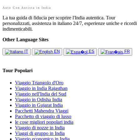
Auto Con Autista in India
La tua guida di fiducia per scoprire l'India autentica. Tour
personalizzati, assistenza in italiano 24/7, esperienze uniche e ricordi
indimenticabili.
Other Language Sites
IT
EN
ES
FR
Tour Popolari
Viaggio Triangolo d'Oro
Viaggio in India Rajasthan
Viaggio nell'India del Sud
Viaggio in Odisha India
Viaggio in Gujarat India
Pacchetti Mahendra Viaggi
Pacchetto di viaggio di lusso
le cose migliori popolari india
Viaggio di nozze in India
Viaggi di gruppo in India
Viaggio economico in India