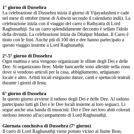
1° giorno di Dussehra
La celebrazione di Dussehra inizia il giorno di Vijayadashmi e cade
nel mese di ottobre (mese di Ashwin secondo il calendario indù). La
celebrazione inizia con il viaggio del carro o Rathyatra di Lord
Raghunathiji. Su un carro splendidamente decorato è sellato l'idolo
della divinità. La celebrazione inizia da Dhalpur Maidan. Il Carro è
tirato con le funi. Anche più di 100 dei e dee hanno partecipato a
questo viaggio insieme a Lord Raghunathji.
2°-5° giorno di Dussehra
Ogni mattina e sera vengono organizzate le sfilate degli Dei e delle
Dee. Si organizzano fiere. Molte bancarelle sono allestite nella zona
dove si vendono articoli per la casa, abbigliamento, artigianato
locale e altro. Artisti locali eseguono danze, canti e spettacoli teatrali
durante i giorni di festa.
6° giorno di Dussehra
In questo giorno avviene il raduno degli Dei e delle Dee. Al raduno
partecipano tutti gli Dei e le Dee locali insieme ai loro seguaci. Li
segue anche una banda di musicisti. Dei e Dee nei loro abiti colorati
siedono intorno all'accampamento di Lord Raghunathji.
Giornata conclusiva di Dussehra (7° giorno)
Il carro di Lord Raghunathji viene portato vicino al fiume Beas.