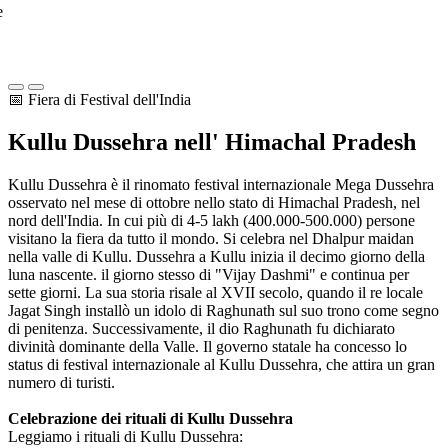
e
📅 Fiera di Festival dell'India
Kullu Dussehra nell'
Himachal Pradesh
Kullu Dussehra è il rinomato festival internazionale Mega Dussehra
osservato nel mese di ottobre nello stato di Himachal Pradesh, nel
nord dell'India. In cui più di 4-5 lakh (400.000-500.000) persone
visitano la fiera da tutto il mondo. Si celebra nel Dhalpur maidan
nella valle di Kullu. Dussehra a Kullu inizia il decimo giorno della
luna nascente. il giorno stesso di "Vijay Dashmi" e continua per
sette giorni. La sua storia risale al XVII secolo, quando il re locale
Jagat Singh installò un idolo di Raghunath sul suo trono come segno
di penitenza. Successivamente, il dio Raghunath fu dichiarato
divinità dominante della Valle. Il governo statale ha concesso lo
status di festival internazionale al Kullu Dussehra, che attira un gran
numero di turisti.
Celebrazione dei rituali di Kullu Dussehra
Leggiamo i rituali di Kullu Dussehra: