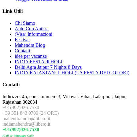
Link Utili
Chi Siamo
Auto Con Autista
(Visa) Informazioni
Festival
Mahendra Blog
Contatti
idee per vacanze
INDIA FESTA di HOLI
Delhi Agra Jaipur 7 Nights 8 Days
INDIA RAJASTAN: L'HOLI (LA FESTA DEI COLORI)
Contatti
Indirizzo: 45, corsia numero 3, Vinayak Vihar, Lalarpura, Jaipur,
Rajasthan 302034
+91(992)926-7530
+39 351 843 0709 (24 ORE)
mahendraindia@libero.it
indiamahendra@libero.it
+91(992)926-7530
(Call or Whatsapp Call)