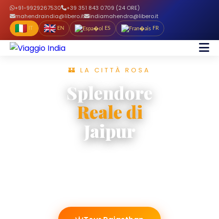
+91-9929267530
+39 351 843 0709 (24 ORE)
mahendraindia@libero.it
indiamahendra@libero.it
IT
EN
ES
FR
🏰 LA CITTÀ ROSA
Splendore
Reale di
Jaipur
Palazzi maharaja, fortezze imponenti e bazar
coloratissimi — Jaipur ti conquisterà per
sempre