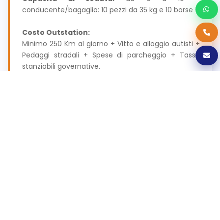
conducente/bagaglio: 10 pezzi da 35 kg e 10 borse
Costo Outstation:
Minimo 250 Km al giorno + Vitto e alloggio autisti +
Pedaggi stradali + Spese di parcheggio + Tasse
stanziabili governative.
I KM sono calcolati dalla città di partenza alla fine
nella stessa città. Per es. se inizi il tuo tour a Delhi e
lo termini a Udaipur, dovrai pagare il viaggio di
ritorno per l'auto fino a Delhi.
Tour della città locale:
Minimo 8 ore / 80 Km + Indennità giornaliera per i
conducenti + Spese di parcheggio + Tasse
governative applicabili.
Siamo tra le pochissime aziende in India che