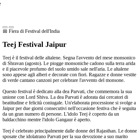
e
📅 Fiera di Festival dell'India
Teej Festival
Jaipur
Teej è il festival delle altalene. Segna l'avvento del mese monsonico
di Shravan (agosto). Le piogge monsoniche cadono sulla terra arida
e il piacevole profumo del suolo umido sale nell'aria. Le altalene
sono appese agli alberi e decorate con fiori. Ragazze e donne vestite
di verde cantano canzoni per celebrare l'avvento del monsone.
Questo festival è dedicato alla dea Parvati, che commemora la sua
unione con Lord Shiva. La dea Parvati è adorata dai cercatori di
beatitudine e felicità coniugale. Un'elaborata processione si svolge a
Jaipur per due giorni consecutivi nell'occasione festiva che è seguita
da un gran numero di persone. L'idolo Teej è coperto da un
baldacchino mentre l'idolo Gangaur è aperto.
Teej è celebrato principalmente dalle donne del Rajasthan. Le donne
sposate che idolatrano Parvati per la sua devozione a suo marito