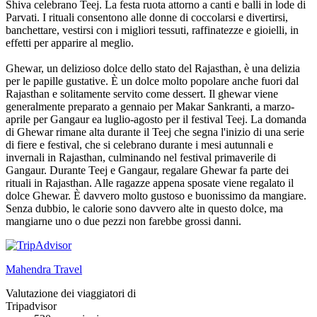
Shiva celebrano Teej. La festa ruota attorno a canti e balli in lode di
Parvati. I rituali consentono alle donne di coccolarsi e divertirsi,
banchettare, vestirsi con i migliori tessuti, raffinatezze e gioielli, in
effetti per apparire al meglio.
Ghewar, un delizioso dolce dello stato del Rajasthan, è una delizia
per le papille gustative. È un dolce molto popolare anche fuori dal
Rajasthan e solitamente servito come dessert. Il ghewar viene
generalmente preparato a gennaio per Makar Sankranti, a marzo-
aprile per Gangaur ea luglio-agosto per il festival Teej. La domanda
di Ghewar rimane alta durante il Teej che segna l'inizio di una serie
di fiere e festival, che si celebrano durante i mesi autunnali e
invernali in Rajasthan, culminando nel festival primaverile di
Gangaur. Durante Teej e Gangaur, regalare Ghewar fa parte dei
rituali in Rajasthan. Alle ragazze appena sposate viene regalato il
dolce Ghewar. È davvero molto gustoso e buonissimo da mangiare.
Senza dubbio, le calorie sono davvero alte in questo dolce, ma
mangiarne uno o due pezzi non farebbe grossi danni.
Mahendra Travel
Valutazione dei viaggiatori di
Tripadvisor