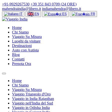
+91-9929267530
+39 351 843 0709 (24 ORE)
mahendraindia@libero.it
indiamahendra@libero.it
IT
EN
ES
FR
Home
Chi Siamo
Viaggio Su Misura
Luoghi da visitare
Destinazioni
Auto con Autista
Blog
Contatti
Prenota Ora
Home
Chi Siamo
Viaggio Su Misura
Viaggio Triangolo d'Oro
Viaggio in India Rajasthan
Viaggio nell'India del Sud
Viaggio in Odisha India