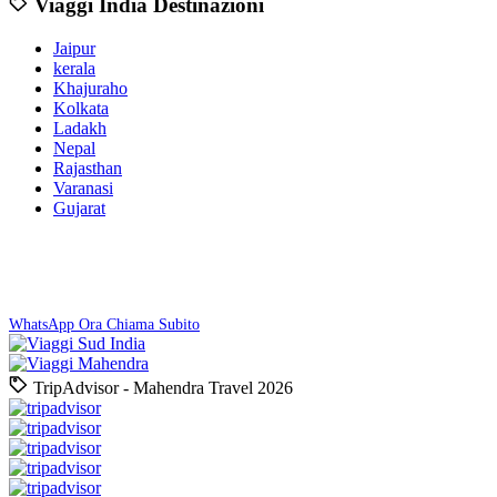
Viaggi India Destinazioni
Jaipur
kerala
Khajuraho
Kolkata
Ladakh
Nepal
Rajasthan
Varanasi
Gujarat
Prenota Ora
Preventivo gratuito entro 24 ore. Nessun impegno!
WhatsApp Ora
Chiama Subito
TripAdvisor - Mahendra Travel 2026