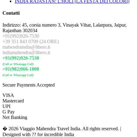
INDIA RAJASTAN: L'HOLI (LA FESTA DEI COLORI)
Contatti
Indirizzo: 45, corsia numero 3, Vinayak Vihar, Lalarpura, Jaipur,
Rajasthan 302034
+91(992)926-7530
+39 351 843 0709 (24 ORE)
mahendraindia@libero.it
indiamahendra@libero.it
+91(992)926-7530
(Call or Whatsapp Call)
+91(982)966-1008
(Call or Whatsapp Call)
Secure Payments Accepted
VISA
Mastercard
UPI
G Pay
Net Banking
� 2026 Viaggio Mahendra Travel India. All rights reserved. |
Designed with ?? for incredible India