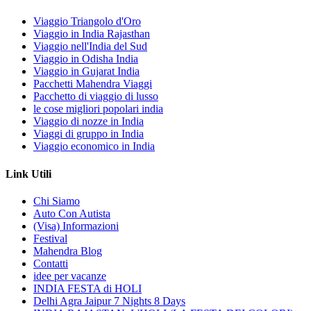
Viaggio Triangolo d'Oro
Viaggio in India Rajasthan
Viaggio nell'India del Sud
Viaggio in Odisha India
Viaggio in Gujarat India
Pacchetti Mahendra Viaggi
Pacchetto di viaggio di lusso
le cose migliori popolari india
Viaggio di nozze in India
Viaggi di gruppo in India
Viaggio economico in India
Link Utili
Chi Siamo
Auto Con Autista
(Visa) Informazioni
Festival
Mahendra Blog
Contatti
idee per vacanze
INDIA FESTA di HOLI
Delhi Agra Jaipur 7 Nights 8 Days